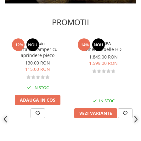
PROMOTII
Pinguin
SCARPA
-12%
NOU
-14%
NOU
Arzator Camper cu
Ghete Ribelle HD
aprindere piezo
1.849,00 RON
130,00 RON
1.599,00 RON
115,00 RON
IN STOC
ADAUGA IN COS
IN STOC
VEZI VARIANTE