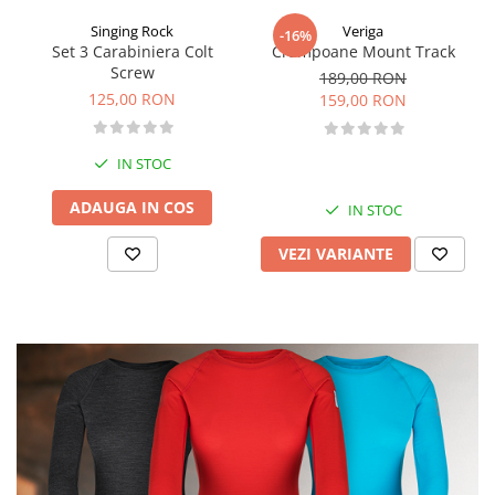
Singing Rock
Veriga
-16%
Set 3 Carabiniera Colt
Crampoane Mount Track
Screw
189,00 RON
125,00 RON
159,00 RON
IN STOC
ADAUGA IN COS
IN STOC
VEZI VARIANTE