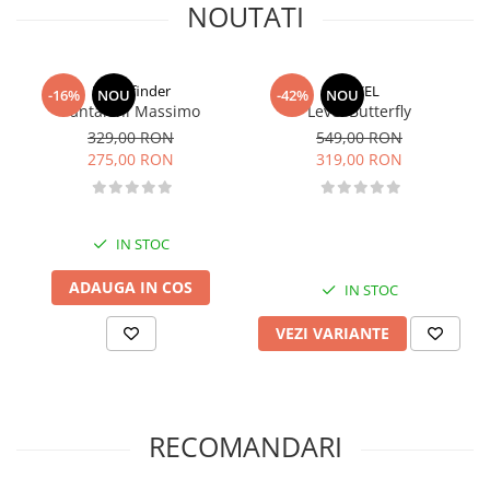
NOUTATI
Northfinder
LEVEL
-16%
NOU
-42%
NOU
Pantaloni Massimo
Level Butterfly
329,00 RON
549,00 RON
275,00 RON
319,00 RON
IN STOC
ADAUGA IN COS
IN STOC
VEZI VARIANTE
RECOMANDARI