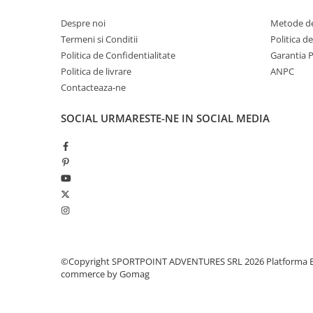
Rucsaci impermeabili
Despre noi
Metode de
Borsete si Portofele
Termeni si Conditii
Politica d
Politica de Confidentialitate
Garantia 
Accesorii
Politica de livrare
ANPC
CORTURI
Contacteaza-ne
Corturi 2 persoane
SOCIAL
URMARESTE-NE IN SOCIAL MEDIA
Corturi 3 persoane
Corturi 4 persoane
Corturi de familie
SALTELE
LANTERNE
IMBRACAMINTE
Femei
Pantaloni
©Copyright SPORTPOINT ADVENTURES SRL 2026
Platforma E
commerce by Gomag
Caciuli
Jachete