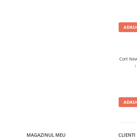
Rucsaci
Slackline
ADAUG
Accesorii
Copii
Espadrile
Casti
Cort New
Lopeti de zapada / avalansa
1
VIA FERRATA
RACHETE DE ZAPADA
BETE TREKKING
SACI DE DORMIT
ADAUG
RUCSACI
Rucsaci pana la 30 litri
Rucsaci intre 31 - 50 litri
Rucsaci intre 51 - 70 litri
MAGAZINUL MEU
CLIENTI