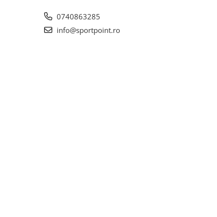
0740863285
info@sportpoint.ro