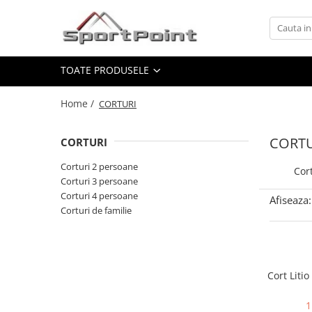
Toate Produsele
TOATE PRODUSELE
ALPINISM
Coltari
Home /
CORTURI
Pioleti
Bucle
CORTU
CORTURI
Hamuri
Corturi 2 persoane
Cor
Scripeti
Corturi 3 persoane
Corturi 4 persoane
Afiseaza:
Asigurari
Corturi de familie
Carabiniere
Nuci si Frienduri
Corzi si Cordeline
Cort Liti
Suruburi de gheata
1
Magneziu