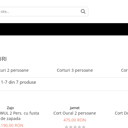
RI
turi 2 persoane
Corturi 3 persoane
Cor
1-
7
din
7
produse
Zajo
Jamet
o WUL 2 Pers. cu fusta
Cort Oural 2 persoane
Cort D
de zapada
475,00 RON
.190,00 RON