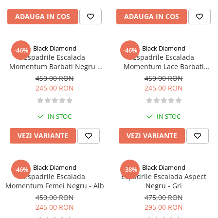
Caciuli
Slackline
ADAUGA IN COS
ADAUGA IN COS
Jachete
Accesorii
Sosete
Copii
Bandane
Black Diamond
Black Diamond
-46%
-46%
Espadrile
Espadrile Escalada
Espadrile Escalada
Imbracaminte de corp
Momentum Barbati Negru -
Momentum Lace Barbati
Casti
Copii
Alb
Negru
450,00 RON
450,00 RON
Lopeti de zapada / avalansa
Jachete copii
245,00 RON
245,00 RON
Caciuli
Pantaloni copii
IN STOC
IN STOC
Sosete
VEZI VARIANTE
VEZI VARIANTE
Imbracaminte de corp
Black Diamond
Black Diamond
-46%
-38%
Espadrile Escalada
Espadrile Escalada Aspect
Momentum Femei Negru - Alb
Negru - Gri
450,00 RON
475,00 RON
245,00 RON
295,00 RON