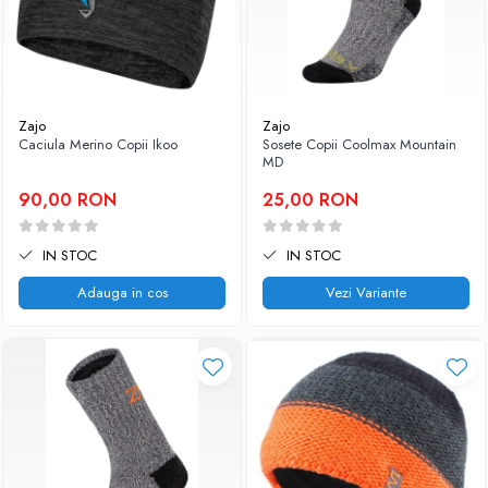
Zajo
Zajo
Caciula Merino Copii Ikoo
Sosete Copii Coolmax Mountain
MD
90,00 RON
25,00 RON
IN STOC
IN STOC
Adauga in cos
Vezi Variante