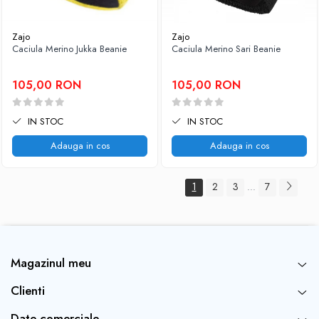
Zajo
Zajo
Caciula Merino Jukka Beanie
Caciula Merino Sari Beanie
105,00 RON
105,00 RON
IN STOC
IN STOC
Adauga in cos
Adauga in cos
1
2
3
7
...
Magazinul meu
Clienti
Date comerciale