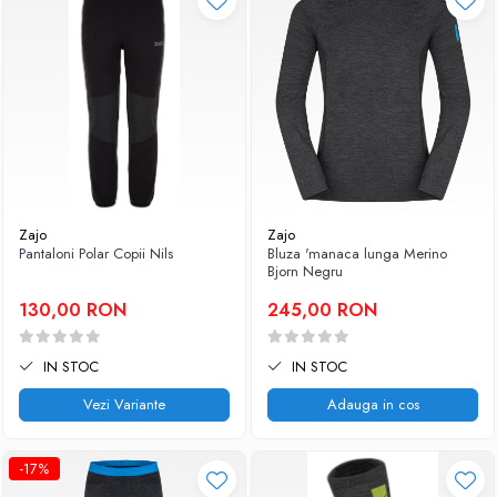
Caciuli
Slackline
Jachete
Accesorii
Sosete
Copii
Bandane
Espadrile
Imbracaminte de corp
Casti
Copii
Lopeti de zapada / avalansa
Jachete copii
Caciuli
Zajo
Zajo
Pantaloni Polar Copii Nils
Bluza 'manaca lunga Merino
Pantaloni copii
Bjorn Negru
Sosete
130,00 RON
245,00 RON
Imbracaminte de corp
IN STOC
IN STOC
Vezi Variante
Adauga in cos
-17%