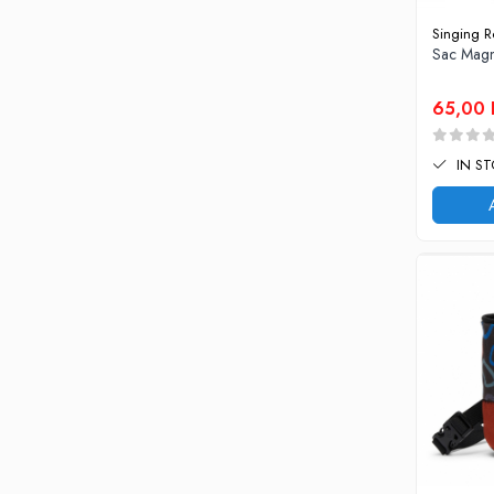
Pantaloni copii
Singing R
Sac Magn
Sosete
Imbracaminte de corp
65,00
INCALTAMINTE
Ghete
IN S
Produse de Intretinere
Pantofi
PARAZAPEZI
MANUSI
COPII
OFERTE SPECIALE
OCHELARI SPORT
SPRAY ANTI URS
CAMPING
Arzatoare si Butelii
Briceaguri si Cutite