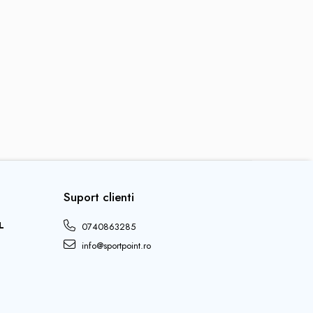
Suport clienti
L
0740863285
info@sportpoint.ro