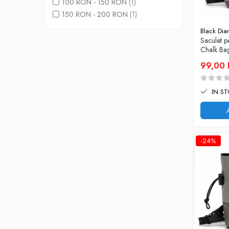
100 RON - 150 RON
(1)
Rucsaci impermeabili
150 RON - 200 RON
(1)
Borsete si Portofele
Black Di
Saculet 
Accesorii
Chalk Bag
CORTURI
99,00
Corturi 2 persoane
Corturi 3 persoane
IN S
Corturi 4 persoane
Corturi de familie
SALTELE
-24%
LANTERNE
IMBRACAMINTE
Femei
Pantaloni
Caciuli
Jachete