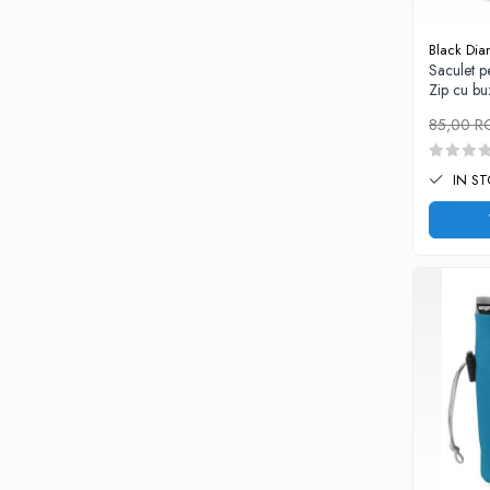
Sosete
Bandane
Black Di
Imbracaminte de corp
Saculet 
Bandane
Zip cu b
Manusi
85,00 
Accesorii
IN S
Produse de Intretinere
Barbati
Pantaloni
Caciuli
Jachete
Sosete
Bandane
Imbracaminte de corp
Copii
Jachete copii
Caciuli