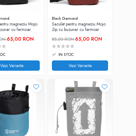
amond
Black Diamond
pentru magneziu Mojo
Saculet pentru magneziu Mojo
uzunar cu fermoar
Zip cu buzunar cu fermoar
65,00 RON
65,00 RON
RON
85,00 RON
TOC
IN STOC
Vezi Variante
Vezi Variante