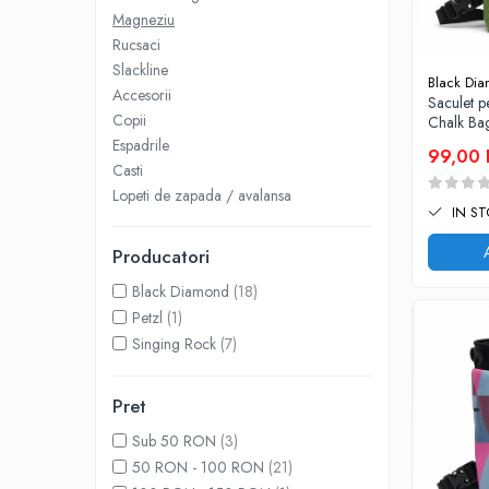
Magneziu
Rucsaci
Rucsaci
Slackline
Slackline
Black Di
Accesorii
Accesorii
Saculet 
Copii
Chalk Ba
Copii
Espadrile
99,00
Espadrile
Casti
Lopeti de zapada / avalansa
Casti
IN S
Lopeti de zapada / avalansa
Producatori
VIA FERRATA
Black Diamond
(18)
RACHETE DE ZAPADA
Petzl
(1)
BETE TREKKING
Singing Rock
(7)
SACI DE DORMIT
RUCSACI
Pret
Rucsaci pana la 30 litri
Sub 50 RON
(3)
Rucsaci intre 31 - 50 litri
50 RON - 100 RON
(21)
Rucsaci intre 51 - 70 litri