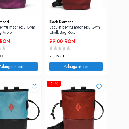
amond
Black Diamond
pentru magneziu Gym
Saculet pentru magneziu Gym
g Violet
Chalk Bag Rosu
 RON
99,00 RON
TOC
IN STOC
Adauga in cos
Adauga in cos
-24%