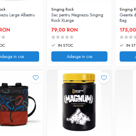
ock
Singing Rock
Singing 
eziu Large Albastru
Sac pentru Magneziu Singing
Geanta d
Rock XLarge
Bag
 RON
79,00 RON
175,0
TOC
IN STOC
IN S
Adauga in cos
Adauga in cos