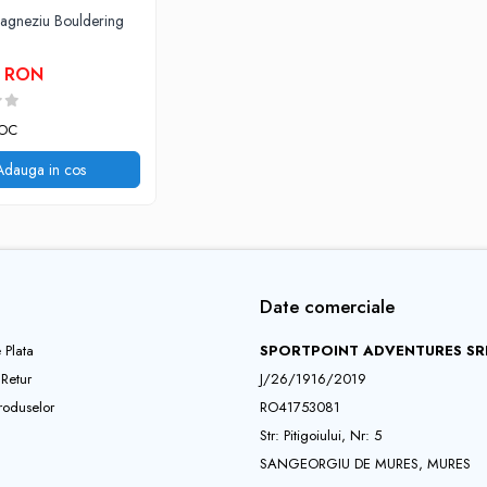
agneziu Bouldering
0 RON
TOC
Adauga in cos
Date comerciale
 Plata
SPORTPOINT ADVENTURES SR
 Retur
J/26/1916/2019
roduselor
RO41753081
Str: Pitigoiului, Nr: 5
SANGEORGIU DE MURES, MURES