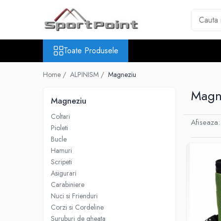
Toate Produsele
Toate Produsele
ALPINISM
Coltari
Home /
ALPINISM /
Magneziu
Pioleti
Magn
Bucle
Magneziu
Hamuri
Coltari
Afiseaza:
Scripeti
Pioleti
Bucle
Asigurari
Hamuri
Carabiniere
Scripeti
Nuci si Frienduri
Asigurari
Carabiniere
Corzi si Cordeline
Nuci si Frienduri
Suruburi de gheata
Corzi si Cordeline
Suruburi de gheata
Magneziu