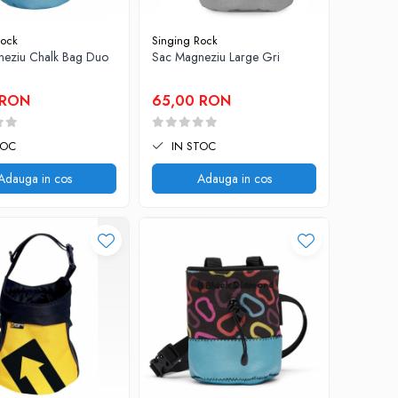
Rock
Singing Rock
neziu Chalk Bag Duo
Sac Magneziu Large Gri
 RON
65,00 RON
TOC
IN STOC
Adauga in cos
Adauga in cos