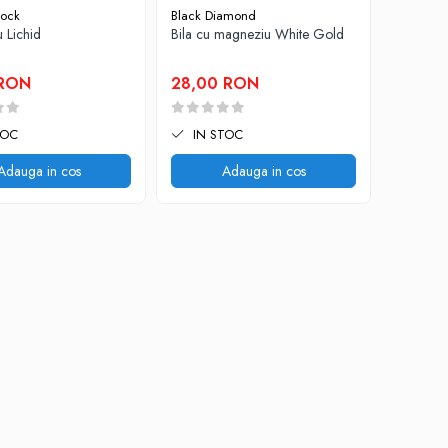
Rock
Black Diamond
 Lichid
Bila cu magneziu White Gold
 RON
28,00 RON
TOC
IN STOC
Adauga in cos
Adauga in cos