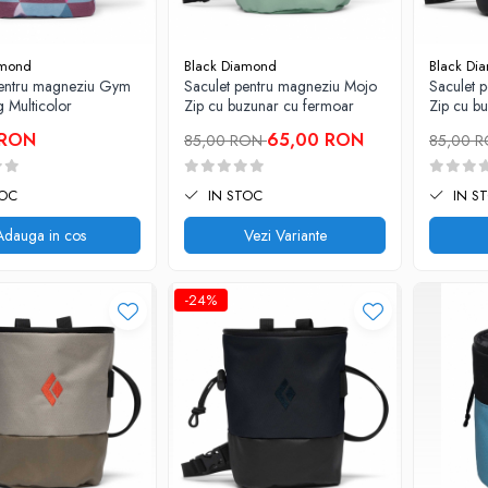
amond
Black Diamond
Black Di
pentru magneziu Gym
Saculet pentru magneziu Mojo
Saculet 
 Multicolor
Zip cu buzunar cu fermoar
Zip cu b
 RON
65,00 RON
85,00 RON
85,00 
TOC
IN STOC
IN S
Adauga in cos
Vezi Variante
-24%