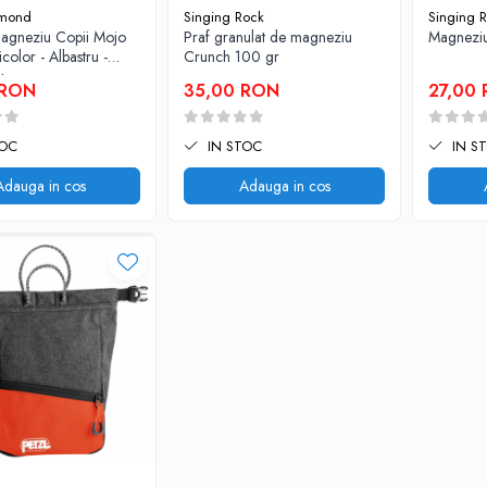
amond
Singing Rock
Singing 
magneziu Copii Mojo
Praf granulat de magneziu
Magneziu
icolor - Albastru -
Crunch 100 gr
u
 RON
35,00 RON
27,00
TOC
IN STOC
IN S
Adauga in cos
Adauga in cos