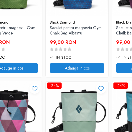
amond
Black Diamond
Black Di
pentru magneziu Gym
Saculet pentru magneziu Gym
Saculet 
g Verde
Chalk Bag Albastru
Chalk Ba
 RON
99,00 RON
99,00
TOC
IN STOC
IN S
Adauga in cos
Adauga in cos
-24%
-24%