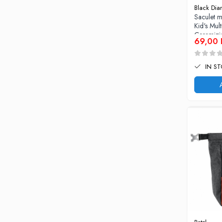
Black Di
Vase si Tacamuri
Saculet 
Kid's Mult
Caramizi
69,00
IN S