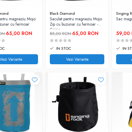
amond
Black Diamond
Singing 
pentru magneziu Mojo
Saculet pentru magneziu Mojo
Sac mag
uzunar cu fermoar
Zip cu buzunar cu fermoar -
Copie
65,00 RON
65,00 RON
59,00
RON
85,00 RON
TOC
IN STOC
IN S
Vezi Variante
Vezi Variante