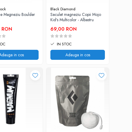
Rock
Black Diamond
e Magneziu Boulder
Saculet magneziu Copii Mojo
Kid's Multicolor - Albastru
0 RON
69,00 RON
TOC
IN STOC
Adauga in cos
Adauga in cos