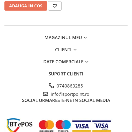
Sosete
ADAUGA IN COS
Bandane
Imbracaminte de corp
Bandane
Manusi
MAGAZINUL MEU
Accesorii
CLIENTI
Produse de Intretinere
Barbati
DATE COMERCIALE
Pantaloni
SUPORT CLIENTI
Caciuli
Jachete
0740863285
Sosete
info@sportpoint.ro
Bandane
SOCIAL
URMARESTE-NE IN SOCIAL MEDIA
Imbracaminte de corp
Copii
Jachete copii
Caciuli