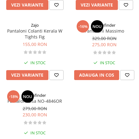
VEZI VARIANTE
VEZI VARIANTE
Rucsaci impermeabili
Borsete si Portofele
Accesorii
Zajo
Northfinder
-16%
NOU
Pantaloni Colanti Kerala W
Pantaloni Massimo
CORTURI
Tights Fig
329,00 RON
Corturi 2 persoane
155,00 RON
275,00 RON
Corturi 3 persoane
Corturi 4 persoane
IN STOC
IN STOC
Corturi de familie
VEZI VARIANTE
ADAUGA IN COS
SALTELE
LANTERNE
Northfinder
-18%
NOU
IMBRACAMINTE
Pantaloni Lisa NO-4846OR
Femei
279,00 RON
230,00 RON
Pantaloni
Caciuli
Jachete
IN STOC