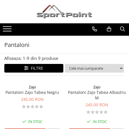
Toate Produsele
ALPINISM
Coltari
Pantaloni
Pioleti
Bucle
Afiseaza:
1-
9
din
9
produse
Hamuri
FILTRE
Scripeti
Asigurari
Zajo
Zajo
Carabiniere
Pantaloni Zajo Tabea Negru
Pantaloni Zajo Tabea Albastru
M
245,00 RON
Nuci si Frienduri
245,00 RON
Corzi si Cordeline
Suruburi de gheata
IN STOC
IN STOC
Magneziu