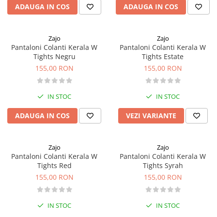
ADAUGA IN COS
ADAUGA IN COS
Rucsaci
Slackline
Zajo
Zajo
Accesorii
Pantaloni Colanti Kerala W
Pantaloni Colanti Kerala W
Tights Negru
Tights Estate
Copii
155,00 RON
155,00 RON
Espadrile
Casti
IN STOC
IN STOC
Lopeti de zapada / avalansa
ADAUGA IN COS
VEZI VARIANTE
VIA FERRATA
RACHETE DE ZAPADA
BETE TREKKING
Zajo
Zajo
SACI DE DORMIT
Pantaloni Colanti Kerala W
Pantaloni Colanti Kerala W
Tights Red
Tights Syrah
RUCSACI
155,00 RON
155,00 RON
Rucsaci pana la 30 litri
Rucsaci intre 31 - 50 litri
IN STOC
IN STOC
Rucsaci intre 51 - 70 litri