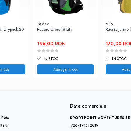
ter informativ, nu sunt incluse in pret !
Tashev
Milo
il Drypack 20
Rucsac Cross 18 Litri
Rucsac Jurmo 1
195,00 RON
170,00 RO
IN STOC
IN STOC
n cos
Adauga in cos
Adau
Date comerciale
 Plata
SPORTPOINT ADVENTURES SR
 Retur
J/26/1916/2019