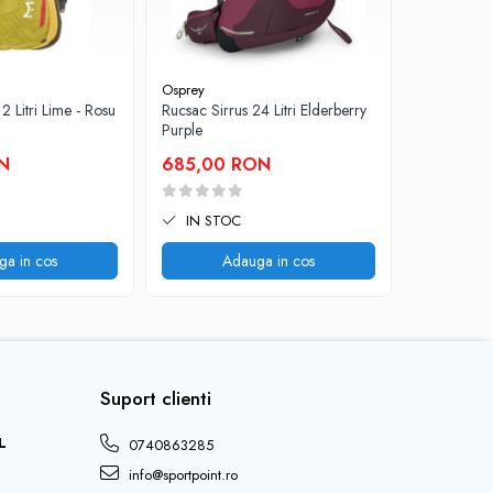
Osprey
Osprey
2 Litri Lime - Rosu
Rucsac Sirrus 24 Litri Elderberry
Rucsac Temp
Purple
Titanium
N
685,00 RON
915,00 R
IN STOC
IN STO
ga in cos
Adauga in cos
A
Suport clienti
L
0740863285
info@sportpoint.ro