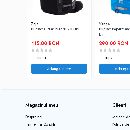
Nota:
Articolele aparute in poze, agatate pe rucsac, au carac
Pantaloni copii
Sosete
Imbracaminte de corp
Zajo
Vango
Rucsac Ortler Negru 20 Litri
Rucsac impermeab
INCALTAMINTE
Litri
Ghete
415,00 RON
290,00 RON
Produse de Intretinere
Pantofi
IN STOC
IN STOC
PARAZAPEZI
Adauga in cos
Adauga i
MANUSI
COPII
OFERTE SPECIALE
OCHELARI SPORT
SPRAY ANTI URS
Magazinul meu
Clienti
CAMPING
Despre noi
Metode de
Arzatoare si Butelii
Termeni si Conditii
Politica de
Briceaguri si Cutite