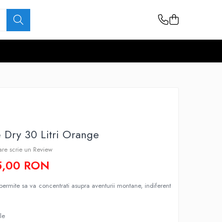
 Dry 30 Litri Orange
care scrie un Review
5,00 RON
permite sa va concentrati asupra aventurii montane, indiferent
le