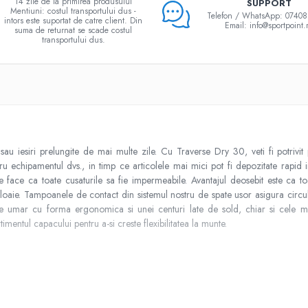
14 zile de la primirea produsului
SUPPORT
Mentiuni: costul transportului dus -
Telefon / WhatsApp: 0740
intors este suportat de catre client. Din
Email: info@sportpoint.
suma de returnat se scade costul
transportului dus.
au iesiri prelungite de mai multe zile. Cu Traverse Dry 30, veti fi potrivi
tru echipamentul dvs., in timp ce articolele mai mici pot fi depozitate rapid 
re face ca toate cusaturile sa fie impermeabile. Avantajul deosebit este ca t
loaie. Tampoanele de contact din sistemul nostru de spate usor asigura circu
lor de umar cu forma ergonomica si unei centuri late de sold, chiar si cele ma
ntul capacului pentru a-si creste flexibilitatea la munte.