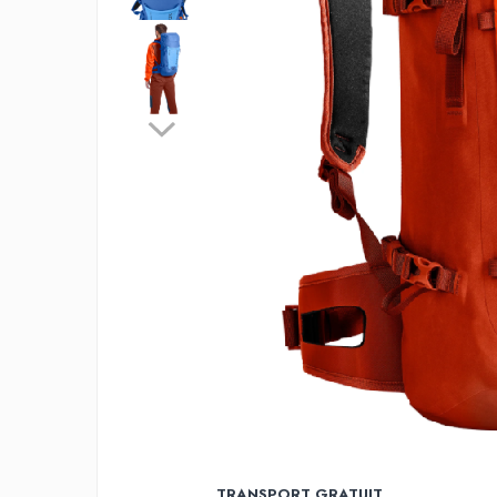
Rucsaci
Slackline
Accesorii
Copii
Espadrile
Casti
Lopeti de zapada / avalansa
VIA FERRATA
RACHETE DE ZAPADA
BETE TREKKING
SACI DE DORMIT
RUCSACI
Rucsaci pana la 30 litri
Rucsaci intre 31 - 50 litri
Rucsaci intre 51 - 70 litri
TRANSPORT GRATUIT