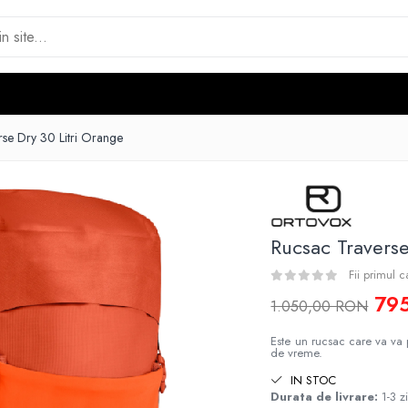
rse Dry 30 Litri Orange
Rucsac Traverse
Fii primul 
79
1.050,00 RON
Este un rucsac care va va 
de vreme.
IN STOC
Durata de livrare:
1-3 zi