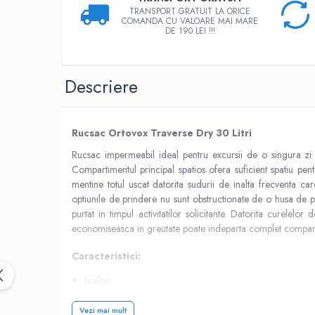
TRANSPORT GRATUIT LA ORICE
Rucsaci impermeabili
COMANDA CU VALOARE MAI MARE
DE 190 LEI !!!
Borsete si Portofele
Accesorii
CORTURI
Descriere
Corturi 2 persoane
Corturi 3 persoane
Rucsac Ortovox Traverse Dry 30 Litri
Corturi 4 persoane
Rucsac impermeabil ideal pentru excursii de o singura zi s
Corturi de familie
Compartimentul principal spatios ofera suficient spatiu pen
SALTELE
mentine totul uscat datorita sudurii de inalta frecventa ca
optiunile de prindere nu sunt obstructionate de o husa de p
LANTERNE
purtat in timpul activitatilor solicitante. Datorita curele
IMBRACAMINTE
economiseasca in greutate poate indeparta complet compartime
Femei
Caracteristici:
Pantaloni
Caciuli
breloc
Jachete
incarcator de sus
Vezi mai mult