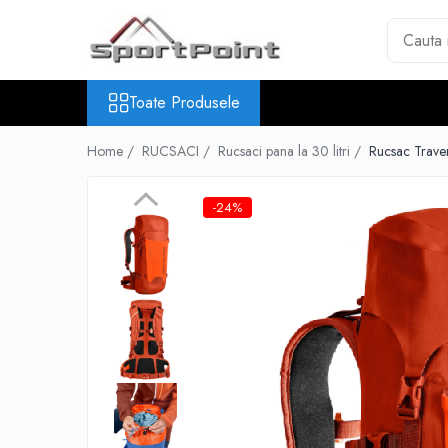
Toate Produsele
Toate Produsele
ALPINISM
Coltari
Home /
RUCSACI /
Rucsaci pana la 30 litri /
Rucsac Trave
Pioleti
Bucle
-24%
Hamuri
Scripeti
Asigurari
Carabiniere
Nuci si Frienduri
Corzi si Cordeline
Suruburi de gheata
Magneziu