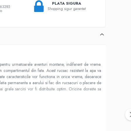
PLATA SIGURA
863285
Shopping sigur garantat
ro
t pentru urmatoarele aventuri montane, indiferent de vreme.
in compartimentul din fata. Acest rucsac rezistent la apa va
oate caracteristicile vor functiona in orice vreme, deoarece
latia permanenta a aerului si fac din rucsacuri o placere de
i grele sarcini vor fi distribuite optim. Oricine doreste sa