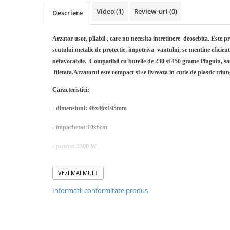
Rucsaci impermeabili
Video
(1)
Review-uri
(0)
Descriere
Borsete si Portofele
Arzator usor, pliabil , care nu necesita intretinere deosebita. Este 
Accesorii
scutului metalic de protectie, impotriva vantului, se mentine eficien
CORTURI
nefavorabile. Compatibil cu butelie de 230 si 450 grame Pinguin, sau
Corturi 2 persoane
filetata.Arzatorul este compact si se livreaza in cutie de plastic triu
Corturi 3 persoane
Caracteristici:
Corturi 4 persoane
- dimensiuni: 46x46x105mm
Corturi de familie
- impachetat:10x6cm
SALTELE
- putere: 3300 W
LANTERNE
IMBRACAMINTE
- timp de fierbere: 3 min (1 litru in functie de clima si altitudine)
VEZI MAI MULT
Femei
- material:otel inoxidabil
Pantaloni
Informatii conformitate produs
- timp ardere continua; in medie 60 min la foc maxim cu o butelie d
Caciuli
Greutate: 95g
Jachete