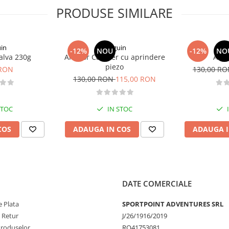
PRODUSE SIMILARE
in
Pinguin
P
-12%
NOU
-12%
NO
valva 230g
Arzator Camper cu aprindere
Arza
piezo
 RON
130,00 R
130,00 RON
115,00 RON
STOC
IN STOC
COS
ADAUGA IN COS
ADAUGA I
DATE COMERCIALE
 Plata
SPORTPOINT ADVENTURES SRL
e Retur
J/26/1916/2019
Produselor
RO41753081