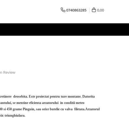
0740863285
0,00
 un Review
intretinere deosebita. Este proiectat pentru ture montane. Datorita
antului, se mentine eficienta arzatorului in conditii meteo
0 si 450 grame Pinguin, sau orice butelie cu valva filetata.Arzatorul
stic triunghiulara.