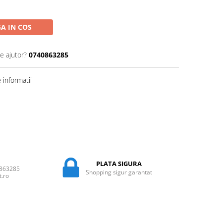
A IN COS
e ajutor?
0740863285
informatii
PLATA SIGURA
0863285
Shopping sigur garantat
t.ro