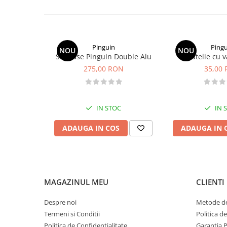
Sosete
Bandane
Imbracaminte de corp
Bandane
Pinguin
Pingu
NOU
NOU
Manusi
Set Vase Pinguin Double Alu
Butelie cu 
275,00 RON
35,00
Accesorii
Produse de Intretinere
Barbati
IN STOC
IN 
Pantaloni
ADAUGA IN COS
ADAUGA IN 
Caciuli
Jachete
Sosete
Bandane
MAGAZINUL MEU
CLIENTI
Imbracaminte de corp
Copii
Despre noi
Metode de
Jachete copii
Termeni si Conditii
Politica d
Politica de Confidentialitate
Garantia 
Caciuli