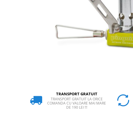
Rucsaci
Slackline
Accesorii
Copii
Espadrile
Casti
Lopeti de zapada / avalansa
VIA FERRATA
RACHETE DE ZAPADA
BETE TREKKING
TRANSPORT GRATUIT
SACI DE DORMIT
TRANSPORT GRATUIT LA ORICE
RUCSACI
COMANDA CU VALOARE MAI MARE
DE 190 LEI !!!
Rucsaci pana la 30 litri
Rucsaci intre 31 - 50 litri
Rucsaci intre 51 - 70 litri