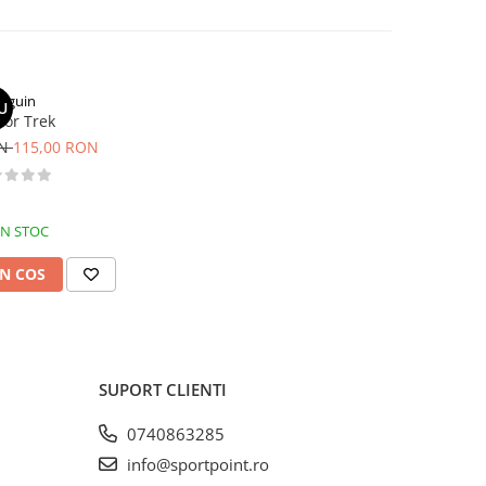
inguin
U
tor Trek
ON
115,00 RON
IN STOC
N COS
SUPORT CLIENTI
0740863285
info@sportpoint.ro