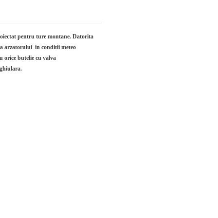
proiectat pentru ture montane. Datorita
ta arzatorului in conditii meteo
 orice butelie cu valva
nghiulara.
e 220g.