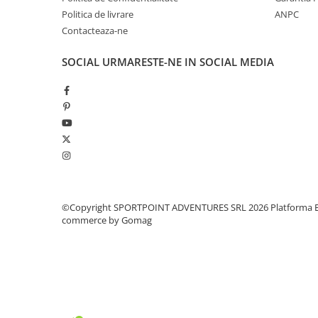
Politica de livrare
ANPC
Pantaloni copii
Contacteaza-ne
Sosete
Imbracaminte de corp
SOCIAL
URMARESTE-NE IN SOCIAL MEDIA
INCALTAMINTE
Ghete
Produse de Intretinere
Pantofi
PARAZAPEZI
MANUSI
COPII
©Copyright SPORTPOINT ADVENTURES SRL 2026
Platforma E
OFERTE SPECIALE
commerce by Gomag
SPRAY ANTI URS
CAMPING
Arzatoare si Butelii
Vase si Tacamuri