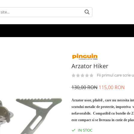
Arzator Hiker
Fii primul care scrie
130,00 RON
115,00 RON
Arzator usor, pliabil , care nu necesita 
scutului metalic de protectie, impotriva v
nefavorabile. Compatibil cu butelie de 23
este compact si se livreaza in cutie de pla
IN STOC