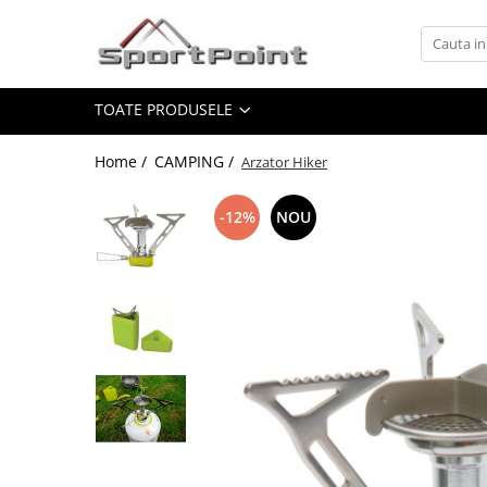
Toate Produsele
TOATE PRODUSELE
ALPINISM
Coltari
Home /
CAMPING /
Arzator Hiker
Pioleti
Bucle
-12%
NOU
Hamuri
Scripeti
Asigurari
Carabiniere
Nuci si Frienduri
Corzi si Cordeline
Suruburi de gheata
Magneziu