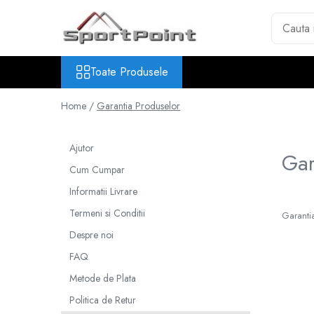
Toate Produsele
Toate Produsele
ALPINISM
Coltari
Home /
Garantia Produselor
Pioleti
Bucle
Ajutor
Gar
Hamuri
Cum Cumpar
Scripeti
Informatii Livrare
Asigurari
Termeni si Conditii
Garanti
Carabiniere
Despre noi
Nuci si Frienduri
FAQ
Corzi si Cordeline
Metode de Plata
Suruburi de gheata
Politica de Retur
Magneziu