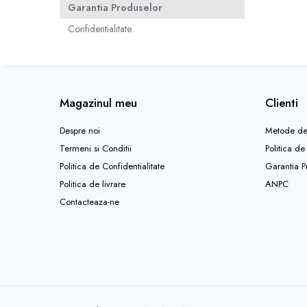
Garantia Produselor
Rucsaci
Confidentialitate
Slackline
Accesorii
Copii
Magazinul meu
Clienti
Espadrile
Casti
Despre noi
Metode de
Lopeti de zapada / avalansa
Termeni si Conditii
Politica de
Politica de Confidentialitate
Garantia P
VIA FERRATA
Politica de livrare
ANPC
RACHETE DE ZAPADA
Contacteaza-ne
BETE TREKKING
SACI DE DORMIT
RUCSACI
Rucsaci pana la 30 litri
Rucsaci intre 31 - 50 litri
Rucsaci intre 51 - 70 litri