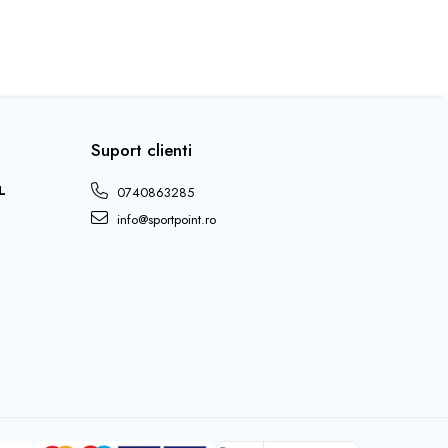
Suport clienti
L
0740863285
info@sportpoint.ro