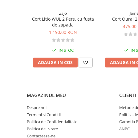
Sosete
- numar de intrari: 1
Bandane
- numar de dormitoare: 1
Zajo
Jam
- ventilatie: gauri de ventilatie multiple
Imbracaminte de corp
Cort Litio WUL 2 Pers. cu fusta
Cort Oural 
- bete: 3 din aluminiu 7001 T6 – 8,5 mm.
Bandane
de zapada
475,00
- hidroizolarea acoperisului: 3000 mm
1.190,00 RON
- hidroizolarea podelei: 5000 mm
Manusi
Accesorii
Materiale:
Exterior: Poliester Ripstop 210T / 70D acoperit cu poliur
IN STOC
IN 
Produse de Intretinere
Interior: poliester respirabil Ripstop 210T / 70D (WR)
Podea: Poliester poliuretan acoperit 190T / 70D, imperme
ADAUGA IN COS
ADAUGA IN 
Barbati
Pantaloni
Caciuli
Jachete
MAGAZINUL MEU
CLIENTI
Sosete
Bandane
Despre noi
Metode de
Imbracaminte de corp
Termeni si Conditii
Politica d
Copii
Politica de Confidentialitate
Garantia 
Politica de livrare
ANPC
Jachete copii
Contacteaza-ne
Caciuli