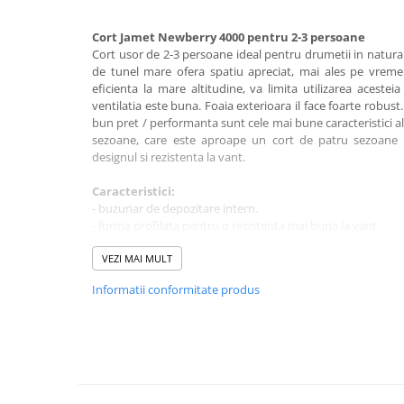
Rucsaci impermeabili
Cort Jamet Newberry 4000 pentru 2-3 persoane
Borsete si Portofele
Cort usor de 2-3 persoane ideal pentru drumetii in natura
de tunel mare ofera spatiu apreciat, mai ales pe vreme r
Accesorii
eficienta la mare altitudine, va limita utilizarea acestei
CORTURI
ventilatia este buna. Foaia exterioara il face foarte robust.
bun pret / performanta sunt cele mai bune caracteristici al
Corturi 2 persoane
sezoane, care este aproape un cort de patru sezoane i
Corturi 3 persoane
designul si rezistenta la vant.
Corturi 4 persoane
Caracteristici:
Corturi de familie
- buzunar de depozitare intern.
- forma profilata pentru o rezistenta mai buna la vant
SALTELE
- usa laterala mare, usa anti-tantari cu clapeta
LANTERNE
VEZI MAI MULT
Dimensiuni si greutate:
IMBRACAMINTE
Informatii conformitate produs
- capacitate: 2 pana la 3 persoane
Femei
- greutate: 3,4 kg
Pantaloni
Dimensiuni impachetat: 52 x 18 cm
Caciuli
Dimensiuni interioare (L x L x I): 385 x 170 x 100 cm
Jachete
Structura: