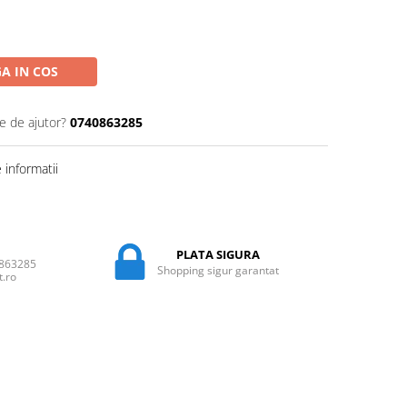
A IN COS
e de ajutor?
0740863285
informatii
PLATA SIGURA
0863285
Shopping sigur garantat
t.ro