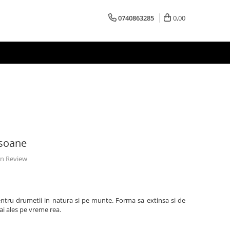
0740863285
0,00
rsoane
 un Review
ntru drumetii in natura si pe munte. Forma sa extinsa si de
ai ales pe vreme rea.