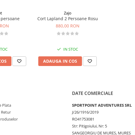
et
Zajo
2 persoane
Cort Lapland 2 Persoane Rosu
 RON
880,00 RON
etan, impermeabilizare de 3000 mm
STOC
IN STOC
abilizare 5000 mm
COS
ADAUGA IN COS
DATE COMERCIALE
 Plata
SPORTPOINT ADVENTURES SRL
e Retur
J/26/1916/2019
Produselor
RO41753081
Str: Pitigoiului, Nr: 5
SANGEORGIU DE MURES, MURES