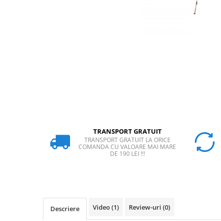
Rucsaci
Slackline
Accesorii
Copii
Espadrile
Casti
Lopeti de zapada / avalansa
VIA FERRATA
TRANSPORT GRATUIT
RACHETE DE ZAPADA
TRANSPORT GRATUIT LA ORICE
BETE TREKKING
COMANDA CU VALOARE MAI MARE
DE 190 LEI !!!
SACI DE DORMIT
RUCSACI
Rucsaci pana la 30 litri
Rucsaci intre 31 - 50 litri
Video
(1)
Review-uri
(0)
Descriere
Rucsaci intre 51 - 70 litri