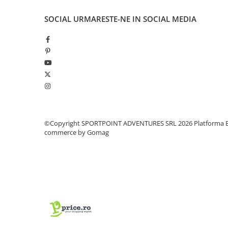
Pantaloni copii
SOCIAL
URMARESTE-NE IN SOCIAL MEDIA
Sosete
Imbracaminte de corp
INCALTAMINTE
Ghete
Produse de Intretinere
Pantofi
PARAZAPEZI
©Copyright SPORTPOINT ADVENTURES SRL 2026
Platforma E
MANUSI
commerce by Gomag
COPII
OFERTE SPECIALE
SPRAY ANTI URS
CAMPING
Arzatoare si Butelii
Vase si Tacamuri