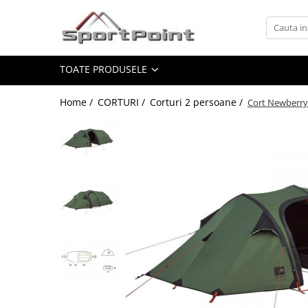
Toate Produsele
TOATE PRODUSELE
ALPINISM
Coltari
Home /
CORTURI /
Corturi 2 persoane /
Cort Newberry
Pioleti
Bucle
Hamuri
Scripeti
Asigurari
Carabiniere
Nuci si Frienduri
Corzi si Cordeline
Suruburi de gheata
Magneziu