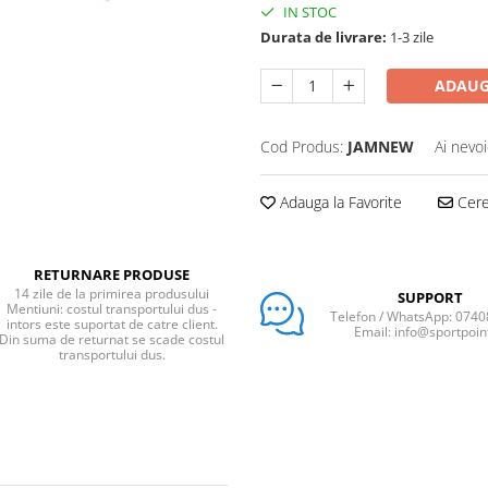
IN STOC
Durata de livrare:
1-3 zile
ADAUG
Cod Produs:
JAMNEW
Ai nevoi
Adauga la Favorite
Cere 
RETURNARE PRODUSE
14 zile de la primirea produsului
SUPPORT
Mentiuni: costul transportului dus -
Telefon / WhatsApp: 074
intors este suportat de catre client.
Email: info@sportpoin
Din suma de returnat se scade costul
transportului dus.