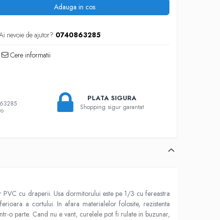
Adauga in cos
Ai nevoie de ajutor?
0740863285
Cere informatii
PLATA SIGURA
863285
Shopping sigur garantat
ro
 PVC cu draperii. Usa dormitorului este pe 1/3 cu fereastra
rioara a cortului. In afara materialelor folosite, rezistenta
ntr-o parte. Cand nu e vant, curelele pot fi rulate in buzunar,