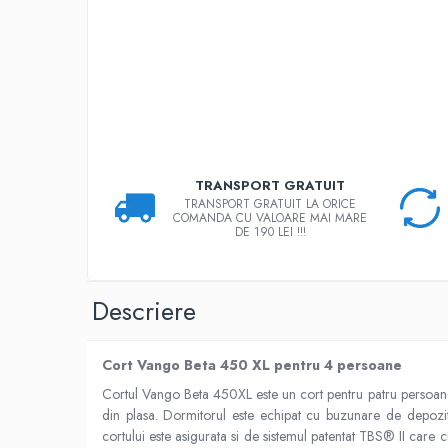
Rucsaci
Slackline
Accesorii
Copii
Espadrile
Casti
TRANSPORT GRATUIT
TRANSPORT GRATUIT LA ORICE
Lopeti de zapada / avalansa
COMANDA CU VALOARE MAI MARE
DE 190 LEI !!!
VIA FERRATA
RACHETE DE ZAPADA
BETE TREKKING
Descriere
SACI DE DORMIT
RUCSACI
Cort Vango Beta 450 XL pentru 4 persoane
Rucsaci pana la 30 litri
Cortul Vango Beta 450XL este un cort pentru patru persoane
Rucsaci intre 31 - 50 litri
din plasa. Dormitorul este echipat cu buzunare de depozitare
cortului este asigurata si de sistemul patentat TBS® II care c
Rucsaci intre 51 - 70 litri