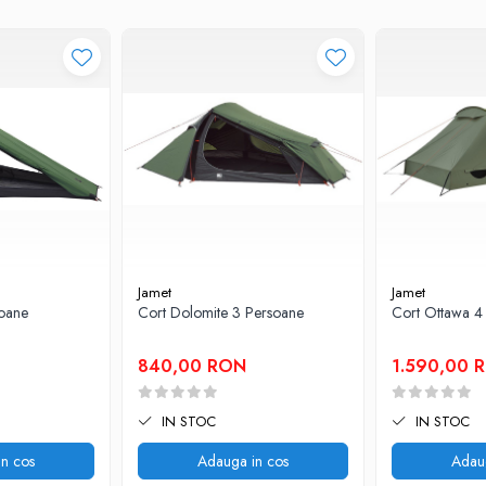
Jamet
Jamet
soane
Cort Dolomite 3 Persoane
Cort Ottawa 4
840,00 RON
1.590,00 
testare certificat, pentru a avea certitudinea ca acestea vor rezista la cele 
pacitatea de a incetini arderea, conform standardului de siguranta EN5912. As
si sa se raspandeasca.
IN STOC
IN STOC
alitate, ranforsata cu otel, proiectate in diferite lungimi si diametre, atent sel
n cos
Adauga in cos
Adau
e redusa si flexibilitate sporita.