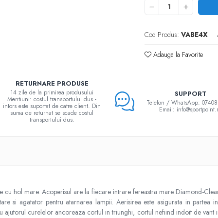
Cod Produs:
VABE4X
Adauga la Favorite
RETURNARE PRODUSE
14 zile de la primirea produsului
SUPPORT
Mentiuni: costul transportului dus -
Telefon / WhatsApp: 0740
intors este suportat de catre client. Din
Email: info@sportpoint.
suma de returnat se scade costul
transportului dus.
 cu hol mare. Acoperisul are la fiecare intrare fereastra mare Diamond-Clear
 si agatator pentru atarnarea lampii. Aerisirea este asigurata in partea infe
u ajutorul curelelor ancoreaza cortul in triunghi, cortul nefiind indoit de vant i