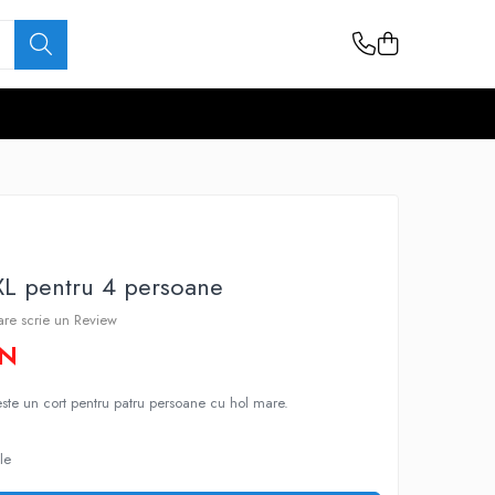
XL pentru 4 persoane
care scrie un Review
ON
ste un cort pentru patru persoane cu hol mare.
le