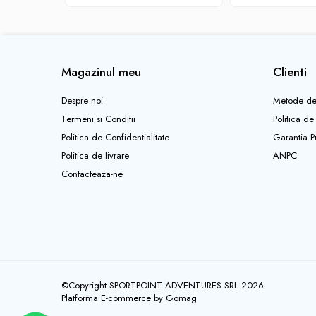
Pantaloni copii
Sosete
Imbracaminte de corp
Magazinul meu
Clienti
INCALTAMINTE
Ghete
Despre noi
Metode de
Produse de Intretinere
Termeni si Conditii
Politica de
Pantofi
Politica de Confidentialitate
Garantia P
Politica de livrare
ANPC
PARAZAPEZI
Contacteaza-ne
MANUSI
COPII
OFERTE SPECIALE
OCHELARI SPORT
SPRAY ANTI URS
CAMPING
Arzatoare si Butelii
©Copyright SPORTPOINT ADVENTURES SRL 2026
Platforma E-commerce by Gomag
Briceaguri si Cutite