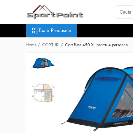
Toate Produsele
Toate Produsele
ALPINISM
Coltari
Home /
CORTURI /
Cort Beta 450 XL pentru 4 persoane
Pioleti
Bucle
Hamuri
Scripeti
Asigurari
Carabiniere
Nuci si Frienduri
Corzi si Cordeline
Suruburi de gheata
Magneziu