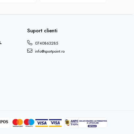
Suport clienti
L
0740863285
info@sportpoint.ro