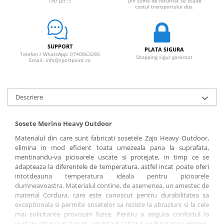
190 LEI !!!
Din suma de returnat se scade
costul transportului dus.
SUPPORT
PLATA SIGURA
Telefon / WhatsApp: 0740863285
Shopping sigur garantat
Email: info@sportpoint.ro
Descriere
Sosete Merino Heavy Outdoor
Materialul din care sunt fabricati sosetele Zajo Heavy Outdoor,
elimina in mod eficient toata umezeala pana la suprafata,
mentinandu-va picioarele uscate si protejate, in timp ce se
adapteaza la diferentele de temperatura, astfel incat poate oferi
intotdeauna temperatura ideala pentru picioarele
dumneavoastra. Materialul contine, de asemenea, un amestec de
material Cordura, care este cunoscut pentru durabilitatea sa
exceptionala si permite sosetelor sa reziste la abraziuni si la cele
mai solicitante provocari fizice. Pentru a asigura confortul la
purtare chiar si in clapari, am intarit calcaiul, varful si zona gleznei.