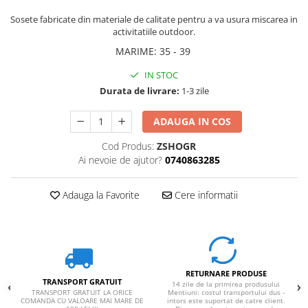
Sosete fabricate din materiale de calitate pentru a va usura miscarea in
activitatiile outdoor.
MARIME
:
35 - 39
IN STOC
Durata de livrare:
1-3 zile
ADAUGA IN COS
Cod Produs:
ZSHOGR
Ai nevoie de ajutor?
0740863285
Adauga la Favorite
Cere informatii
RETURNARE PRODUSE
TRANSPORT GRATUIT
14 zile de la primirea produsului
TRANSPORT GRATUIT LA ORICE
Mentiuni: costul transportului dus -
COMANDA CU VALOARE MAI MARE DE
intors este suportat de catre client.