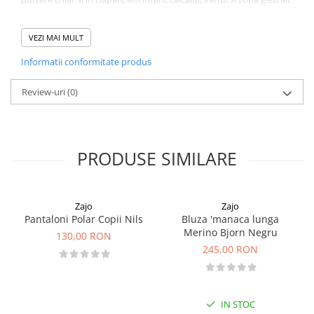
VEZI MAI MULT
Informatii conformitate produs
Review-uri
(0)
PRODUSE SIMILARE
Detali technice:
model: unisex
material: lana merino, ISOLFIL®, Cordura®
greutate: 96 gr
Zajo
Zajo
structura: 28% Nylon, 24% Acrylic, 24% Merino wool, 17%
Pantaloni Polar Copii Nils
Bluza 'manaca lunga
Isolfil, 5% Cordura, 2% Elastane
Merino Bjorn Negru
zone de ventilatie
130,00 RON
zone intarite
245,00 RON
finisaj antibacterian
peste gamba
IN STOC