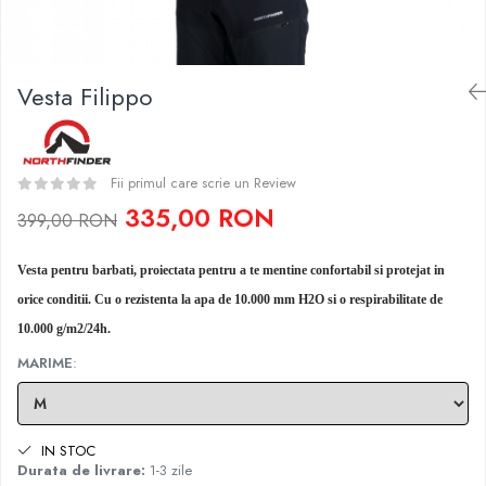
Caciuli
Slackline
Jachete
Accesorii
Sosete
Vesta Filippo
Copii
Bandane
Espadrile
Imbracaminte de corp
Casti
Copii
Fii primul care scrie un Review
Lopeti de zapada / avalansa
Jachete copii
335,00 RON
399,00 RON
Caciuli
Pantaloni copii
Vesta pentru barbati, proiectata pentru a te mentine confortabil si protejat in
Sosete
orice conditii. Cu o rezistenta la apa de 10.000 mm H2O si o respirabilitate de
Imbracaminte de corp
10.000 g/m2/24h.
MARIME
:
IN STOC
Durata de livrare:
1-3 zile