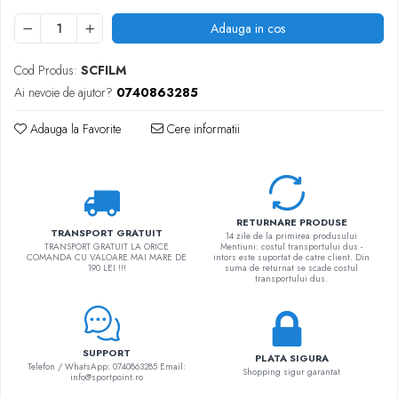
Adauga in cos
Cod Produs:
SCFILM
Ai nevoie de ajutor?
0740863285
Adauga la Favorite
Cere informatii
RETURNARE PRODUSE
TRANSPORT GRATUIT
14 zile de la primirea produsului
TRANSPORT GRATUIT LA ORICE
Mentiuni: costul transportului dus -
COMANDA CU VALOARE MAI MARE DE
intors este suportat de catre client. Din
190 LEI !!!
suma de returnat se scade costul
transportului dus.
SUPPORT
PLATA SIGURA
Telefon / WhatsApp: 0740863285 Email:
Shopping sigur garantat
info@sportpoint.ro