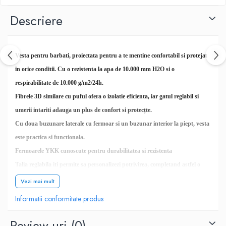
Descriere
Vesta pentru barbati, proiectata pentru a te mentine confortabil si protejat
in orice conditii. Cu o rezistenta la apa de 10.000 mm H2O si o
respirabilitate de 10.000 g/m2/24h.
Fibrele 3D similare cu puful ofera o izolatie eficienta, iar gatul reglabil si
umerii intariti adauga un plus de confort si protecțte.
Cu doua buzunare laterale cu fermoar si un buzunar interior la piept, vesta
este practica si functionala.
Fermoarele YKK cunoscute pentru durabilitatea si rezistenta
Talia reglabila iti permite sa personalizezi potrivirea, completand astfel o
piesa vestimentara versatila si eficienta pentru zilele reci si aventurile in aer
Vezi mai mult
liber.
Informatii conformitate produs
Material: 100% poliester.
Review-uri
(0)