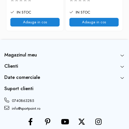
IN STOC
IN STOC
Adauga in cos
Adauga in cos
Magazinul meu
Clienti
Date comerciale
Suport clienti
0740863285
info@sportpoint.ro