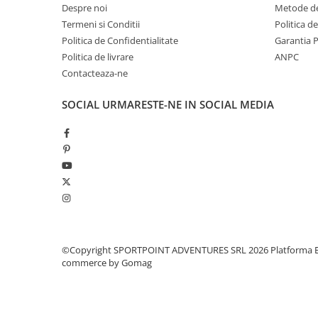
Despre noi
Metode de
Pantaloni copii
Termeni si Conditii
Politica d
Sosete
Politica de Confidentialitate
Garantia 
Imbracaminte de corp
Politica de livrare
ANPC
INCALTAMINTE
Contacteaza-ne
Ghete
SOCIAL
URMARESTE-NE IN SOCIAL MEDIA
Produse de Intretinere
Pantofi
PARAZAPEZI
MANUSI
COPII
OFERTE SPECIALE
SPRAY ANTI URS
CAMPING
©Copyright SPORTPOINT ADVENTURES SRL 2026
Platforma E
commerce by Gomag
Arzatoare si Butelii
Vase si Tacamuri