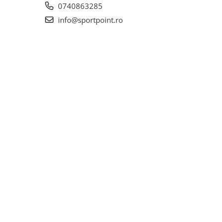
0740863285
info@sportpoint.ro