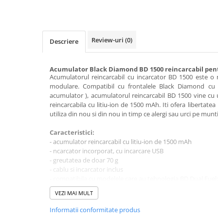
Rucsaci impermeabili
Borsete si Portofele
Accesorii
Review-uri
(0)
Descriere
CORTURI
Corturi 2 persoane
Acumulator
Black Diamond BD 1500 reincarcabil pen
Acumulatorul reincarcabil cu incarcator BD 1500 este o 
Corturi 3 persoane
modulare. Compatibil cu frontalele Black Diamond cu
acumulator ), acumulatorul reincarcabil BD 1500 vine cu u
Corturi 4 persoane
reincarcabila cu litiu-ion de 1500 mAh. Iti ofera libertatea
Corturi de familie
utiliza din nou si din nou in timp ce alergi sau urci pe munti
SALTELE
Caracteristici:
LANTERNE
- acumulator reincarcabil cu litiu-ion de 1500 mAh
- ncarcator incorporat, cu incarcare USB
IMBRACAMINTE
- greutatea de doar 70 g
Femei
- cablu si incarcator inclus
- compatibila cu modelele care au tehnologia BD Dual Fuel:
Pantaloni
Storm 500-R
Caciuli
VEZI MAI MULT
Spot 400-R
Jachete
Cosmo 350-R
Informatii conformitate produs
Astro 300-R