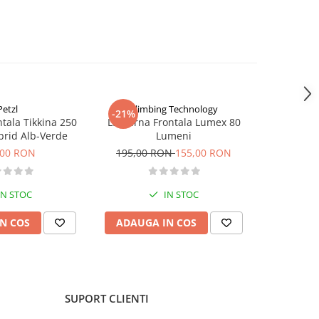
Petzl
Climbing Technology
Clim
-21%
-46%
tala Tikkina 250
Lanterna Frontala Lumex 80
Lanterna 
rid Alb-Verde
Lumeni
1
,00 RON
195,00 RON
155,00 RON
395,00
IN STOC
IN STOC
N COS
ADAUGA IN COS
ADAUG
SUPORT CLIENTI