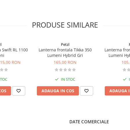
PRODUSE SIMILARE
BD 1800 nu se pot inlocui unul cu
t diferite.
l
Petzl
a Swift RL 1100
Lanterna frontala Tikka 350
Lanterna fron
ni
Lumeni Hybrid Gri
Lumeni Hyb
15,00 RON
165,00 RON
105
STOC
IN STOC
COS
ADAUGA IN COS
ADAUGA I
DATE COMERCIALE