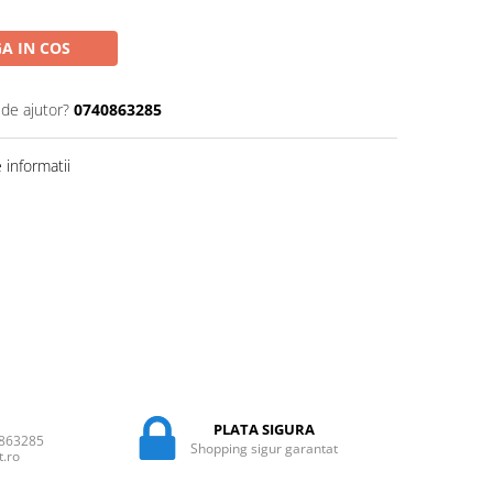
A IN COS
 de ajutor?
0740863285
informatii
PLATA SIGURA
0863285
Shopping sigur garantat
t.ro