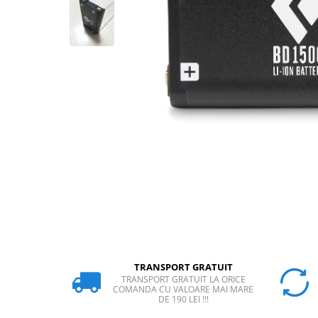
Rucsaci
Slackline
Accesorii
Copii
Espadrile
Casti
Lopeti de zapada / avalansa
VIA FERRATA
RACHETE DE ZAPADA
BETE TREKKING
SACI DE DORMIT
RUCSACI
Rucsaci pana la 30 litri
TRANSPORT GRATUIT
TRANSPORT GRATUIT LA ORICE
Rucsaci intre 31 - 50 litri
COMANDA CU VALOARE MAI MARE
DE 190 LEI !!!
Rucsaci intre 51 - 70 litri