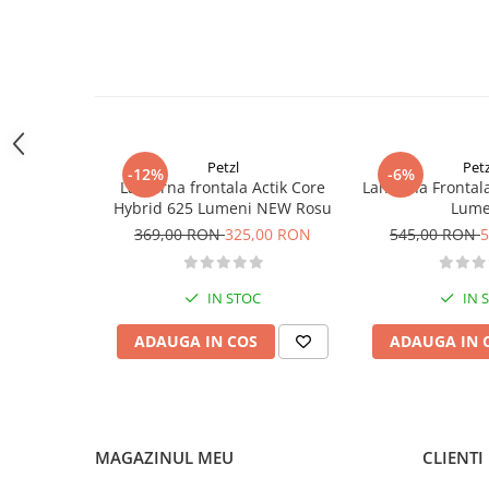
Sosete
Storm 450
Bandane
Spot 400
Cosmo 350
Imbracaminte de corp
Astro 300
Bandane
Observatie: Cei doi acumulatori Black Diamond BD 1500 si 
altul, au dimensiuni putin diferite si punctele de contact sun
Manusi
Accesorii
Petzl
Petz
-12%
-6%
Lanterna frontala Actik Core
Lanterna Frontal
Produse de Intretinere
Hybrid 625 Lumeni NEW Rosu
Lume
Barbati
369,00 RON
325,00 RON
545,00 RON
5
Pantaloni
Caciuli
IN STOC
IN 
Jachete
Sosete
ADAUGA IN COS
ADAUGA IN 
Bandane
Imbracaminte de corp
Copii
MAGAZINUL MEU
CLIENTI
Jachete copii
Caciuli