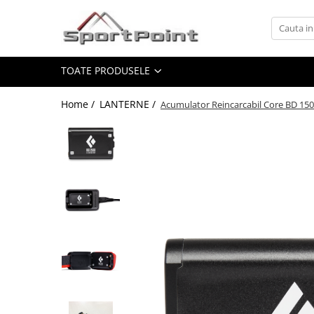
Toate Produsele
TOATE PRODUSELE
ALPINISM
Coltari
Home /
LANTERNE /
Acumulator Reincarcabil Core BD 15
Pioleti
Bucle
Hamuri
Scripeti
Asigurari
Carabiniere
Nuci si Frienduri
Corzi si Cordeline
Suruburi de gheata
Magneziu