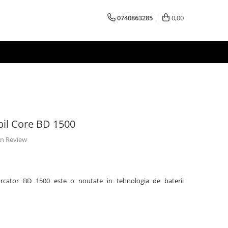
0740863285
0,00
il Core BD 1500
 un Review
carcator BD 1500 este o noutate in tehnologia de baterii