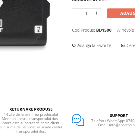
ADAUG
Cod Produs:
BD1500
Ai nevoie
Adauga la Favorite
Cere 
RETURNARE PRODUSE
14 zile de la primirea produsului
SUPPORT
Mentiuni: costul transportului dus -
Telefon / WhatsApp: 074
intors este suportat de catre client.
Email: info@sportpoin
Din suma de returnat se scade costul
transportului dus.