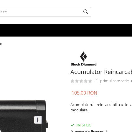
00
Acumulator Reincarcab
Fii primul care scrie
105,00 RON
Acumulatorul reincarcabil cu in
modulare.
IN STOC
Durata de livrare:
1