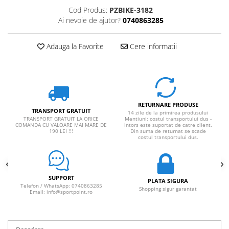
Cod Produs:
PZBIKE-3182
Ai nevoie de ajutor?
0740863285
Adauga la Favorite
Cere informatii
RETURNARE PRODUSE
TRANSPORT GRATUIT
14 zile de la primirea produsului
TRANSPORT GRATUIT LA ORICE
Mentiuni: costul transportului dus -
COMANDA CU VALOARE MAI MARE DE
intors este suportat de catre client.
190 LEI !!!
Din suma de returnat se scade
costul transportului dus.
SUPPORT
PLATA SIGURA
Telefon / WhatsApp: 0740863285
Shopping sigur garantat
Email: info@sportpoint.ro