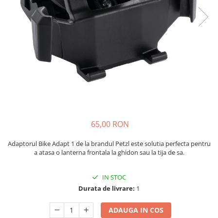
Caciuli
Slackline
Jachete
Accesorii
Sosete
Copii
Bandane
Espadrile
Imbracaminte de corp
Casti
Copii
Lopeti de zapada / avalansa
Jachete copii
Caciuli
Pantaloni copii
65,00 RON
Sosete
Imbracaminte de corp
Adaptorul Bike Adapt 1 de la brandul Petzl este solutia perfecta pentru
a atasa o lanterna frontala la ghidon sau la tija de sa.
IN STOC
Durata de livrare:
1
ADAUGA IN COS