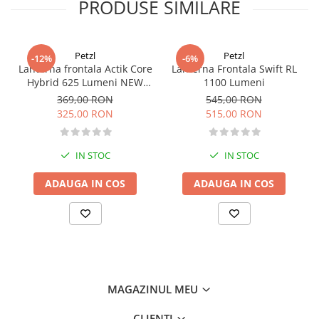
PRODUSE SIMILARE
Petzl
Petzl
-12%
-6%
Lanterna frontala Actik Core
Lanterna Frontala Swift RL
Hybrid 625 Lumeni NEW
1100 Lumeni
Rosu
369,00 RON
545,00 RON
325,00 RON
515,00 RON
IN STOC
IN STOC
ADAUGA IN COS
ADAUGA IN COS
MAGAZINUL MEU
CLIENTI