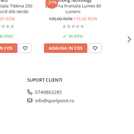
Petzl
Climbing Technology
Clim
-21%
-46%
tala Tikkina 250
Lanterna Frontala Lumex 80
Lanterna 
rid Alb-Verde
Lumeni
1
,00 RON
195,00 RON
155,00 RON
395,00
IN STOC
IN STOC
N COS
ADAUGA IN COS
ADAUG
SUPORT CLIENTI
0740863285
info@sportpoint.ro