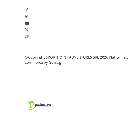
Pantaloni copii
Sosete
Imbracaminte de corp
INCALTAMINTE
Ghete
Produse de Intretinere
Pantofi
©Copyright SPORTPOINT ADVENTURES SRL 2026
Platforma E
commerce by Gomag
PARAZAPEZI
MANUSI
COPII
OFERTE SPECIALE
SPRAY ANTI URS
CAMPING
Arzatoare si Butelii
Vase si Tacamuri