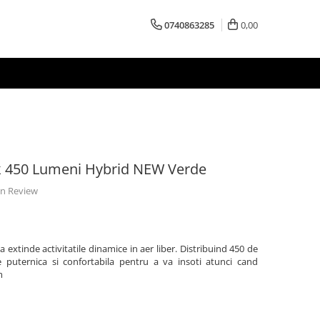
0740863285
0,00
ik 450 Lumeni Hybrid NEW Verde
 un Review
 extinde activitatile dinamice in aer liber. Distribuind 450 de
 puternica si confortabila pentru a va insoti atunci cand
m