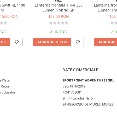
l
Petzl
 lanterna
a Swift RL 1100
Lanterna frontala Tikka 350
Lanterna fron
AA/LR03 si este, de asemenea,
ni
Lumeni Hybrid Gri
Lumeni Hyb
lusa); aceasta detecteaza automat
15,00 RON
165,00 RON
105
, astfel incat puteti fixa lampa
STOC
IN STOC
COS
ADAUGA IN COS
ADAUGA I
carcabila CORE (disponibila ca
ile Ni-MH
DATE COMERCIALE
 Plata
SPORTPOINT ADVENTURES SRL
u utilizarea pe sosea: atunci
de circulatie, lampile Petzl nu
e Retur
J/26/1916/2019
Produselor
RO41753081
Str: Pitigoiului, Nr: 5
SANGEORGIU DE MURES, MURES