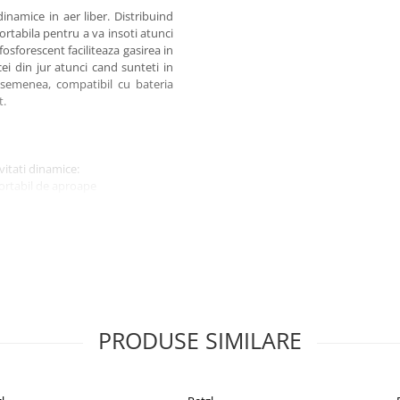
dinamice in aer liber. Distribuind
rtabila pentru a va insoti atunci
fosforescent faciliteaza gasirea in
cei din jur atunci cand sunteti in
asemenea, compatibil cu bateria
t.
vitati dinamice:
nfortabil de aproape
stanta
ARD (un echilibru mai bun intre
a fara a-i orbi pe cei din jur si
ituatii de urgenta
nozitatii sau a culorii luminii
tia dorita
i de fiecare data cand lampa este
PRODUSE SIMILARE
ntuneric
tului sau depozitarii
trica pentru o ajustare usoara