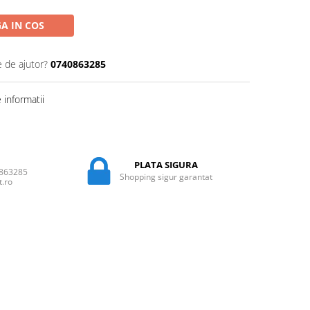
A IN COS
e de ajutor?
0740863285
informatii
PLATA SIGURA
0863285
Shopping sigur garantat
t.ro