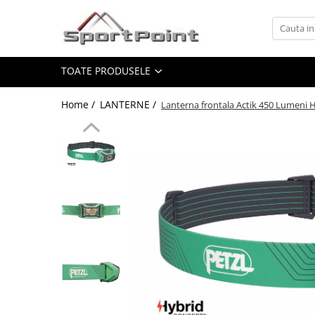
Toate Produsele
TOATE PRODUSELE
ALPINISM
Coltari
Home /
LANTERNE /
Lanterna frontala Actik 450 Lumeni
Pioleti
Bucle
Hamuri
Scripeti
Asigurari
Carabiniere
Nuci si Frienduri
Corzi si Cordeline
Suruburi de gheata
Magneziu