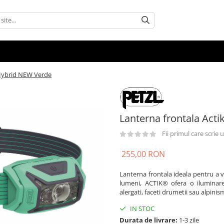
 Hybrid NEW Verde
Lanterna frontala Act
Fii primul care scrie
255,00 RON
Lanterna frontala ideala pentru a va
lumeni, ACTIK® ofera o iluminare
alergati, faceti drumetii sau alpinis
IN STOC
Durata de livrare:
1-3 zile