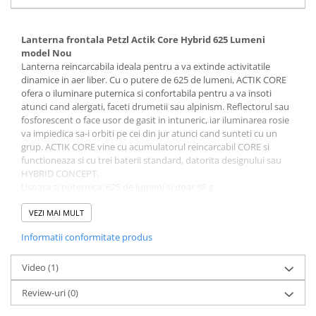
Sosete
Bandane
Imbracaminte de corp
Lanterna frontala Petzl Actik Core Hybrid 625 Lumeni
model Nou
Bandane
Lanterna reincarcabila ideala pentru a va extinde activitatile
Manusi
dinamice in aer liber. Cu o putere de 625 de lumeni, ACTIK CORE
ofera o iluminare puternica si confortabila pentru a va insoti
Accesorii
atunci cand alergati, faceti drumetii sau alpinism. Reflectorul sau
fosforescent o face usor de gasit in intuneric, iar iluminarea rosie
Produse de Intretinere
va impiedica sa-i orbiti pe cei din jur atunci cand sunteti cu un
Barbati
grup. ACTIK CORE vine cu acumulatorul reincarcabil CORE si
functioneaza si cu trei baterii standard, datorita designului sau
Pantaloni
HYBRID CONCEPT.
Caciuli
Usoara si puternica: 625 de lumeni si doar 88 g
Jachete
Iluminare versatila si confortabila pentru miscare si
VEZI MAI MULT
Sosete
activitati dinamice:
Informatii conformitate produs
Bandane
– fascicul larg si uniform, astfel incat sa puteti vedea confortabil
de aproape
Imbracaminte de corp
– faza mixta (flood si focalizata) permite vizualizarea la
Video
(1)
Copii
proximitate si la distanta pentru miscare
Review-uri
(0)
– trei niveluri de iluminare alba: MAX BURN TIME, STANDARD
Jachete copii
(echilibru mai bun putere/timp de ardere) si MAX POWER
Caciuli