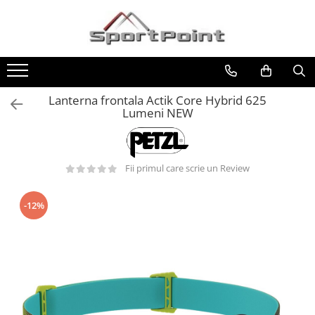
Toate Produsele
ALPINISM
Coltari
Lanterna frontala Actik Core Hybrid 625
Lumeni NEW
Pioleti
Bucle
Hamuri
Fii primul care scrie un Review
Scripeti
Asigurari
-12%
Carabiniere
Nuci si Frienduri
Corzi si Cordeline
Suruburi de gheata
Magneziu