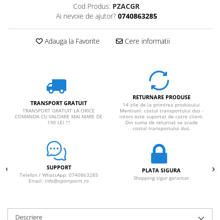
Cod Produs:
PZACGR
Rucsaci impermeabili
Ai nevoie de ajutor?
0740863285
Borsete si Portofele
Accesorii
Adauga la Favorite
Cere informatii
CORTURI
Corturi 2 persoane
Corturi 3 persoane
Corturi 4 persoane
RETURNARE PRODUSE
TRANSPORT GRATUIT
14 zile de la primirea produsului
TRANSPORT GRATUIT LA ORICE
Mentiuni: costul transportului dus -
Corturi de familie
COMANDA CU VALOARE MAI MARE DE
intors este suportat de catre client.
190 LEI !!!
Din suma de returnat se scade
SALTELE
costul transportului dus.
LANTERNE
IMBRACAMINTE
Femei
SUPPORT
PLATA SIGURA
Telefon / WhatsApp: 0740863285
Shopping sigur garantat
Pantaloni
Email: info@sportpoint.ro
Caciuli
Jachete
Descriere