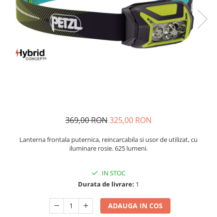
Rucsaci
Slackline
Accesorii
Copii
Espadrile
Casti
Lopeti de zapada / avalansa
VIA FERRATA
369,00 RON
325,00 RON
RACHETE DE ZAPADA
Lanterna frontala puternica, reincarcabila si usor de utilizat, cu
BETE TREKKING
iluminare rosie. 625 lumeni.
SACI DE DORMIT
RUCSACI
IN STOC
Rucsaci pana la 30 litri
Durata de livrare:
1
Rucsaci intre 31 - 50 litri
ADAUGA IN COS
Rucsaci intre 51 - 70 litri