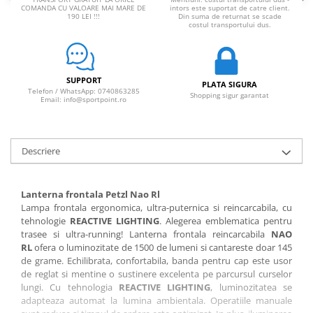
Sosete
COMANDA CU VALOARE MAI MARE DE
intors este suportat de catre client.
190 LEI !!!
Din suma de returnat se scade
Bandane
costul transportului dus.
Imbracaminte de corp
Bandane
Manusi
SUPPORT
PLATA SIGURA
Telefon / WhatsApp: 0740863285
Shopping sigur garantat
Accesorii
Email: info@sportpoint.ro
Produse de Intretinere
Barbati
Descriere
Pantaloni
Caciuli
Lanterna frontala Petzl Nao Rl
Jachete
Lampa frontala ergonomica, ultra-puternica si reincarcabila, cu
Sosete
tehnologie
REACTIVE LIGHTING
. Alegerea emblematica pentru
trasee si ultra-running! Lanterna frontala reincarcabila
NAO
Bandane
RL
ofera o luminozitate de 1500 de lumeni si cantareste doar 145
Imbracaminte de corp
de grame. Echilibrata, confortabila, banda pentru cap este usor
Copii
de reglat si mentine o sustinere excelenta pe parcursul curselor
lungi. Cu tehnologia
REACTIVE LIGHTING
, luminozitatea se
Jachete copii
adapteaza automat la lumina ambientala. Operatiile manuale
Caciuli