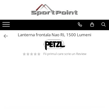
Toate Produsele
ALPINISM
Coltari
Lanterna frontala Nao RL 1500 Lumeni
Pioleti
Bucle
Fii primul care scrie un Review
Hamuri
Scripeti
Asigurari
Carabiniere
Nuci si Frienduri
Corzi si Cordeline
Suruburi de gheata
Magneziu