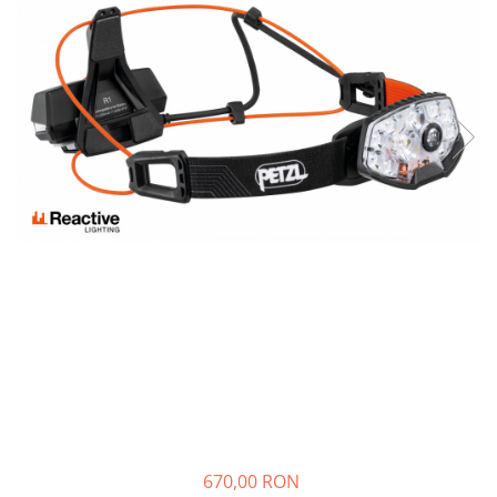
Rucsaci
Slackline
Accesorii
Copii
Espadrile
Casti
Lopeti de zapada / avalansa
VIA FERRATA
RACHETE DE ZAPADA
BETE TREKKING
SACI DE DORMIT
RUCSACI
Rucsaci pana la 30 litri
Rucsaci intre 31 - 50 litri
670,00 RON
Rucsaci intre 51 - 70 litri