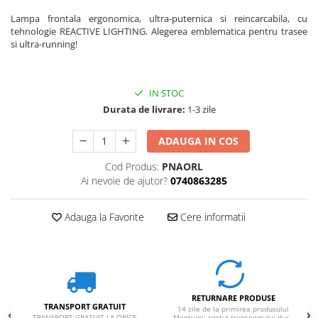
Rucsaci impermeabili
Lampa frontala ergonomica, ultra-puternica si reincarcabila, cu
tehnologie REACTIVE LIGHTING. Alegerea emblematica pentru trasee
Borsete si Portofele
si ultra-running!
Accesorii
CORTURI
IN STOC
Corturi 2 persoane
Durata de livrare:
1-3 zile
Corturi 3 persoane
ADAUGA IN COS
Corturi 4 persoane
Corturi de familie
Cod Produs:
PNAORL
Ai nevoie de ajutor?
0740863285
SALTELE
LANTERNE
Adauga la Favorite
Cere informatii
IMBRACAMINTE
Femei
Pantaloni
Caciuli
RETURNARE PRODUSE
Jachete
TRANSPORT GRATUIT
14 zile de la primirea produsului
TRANSPORT GRATUIT LA ORICE
Mentiuni: costul transportului dus -