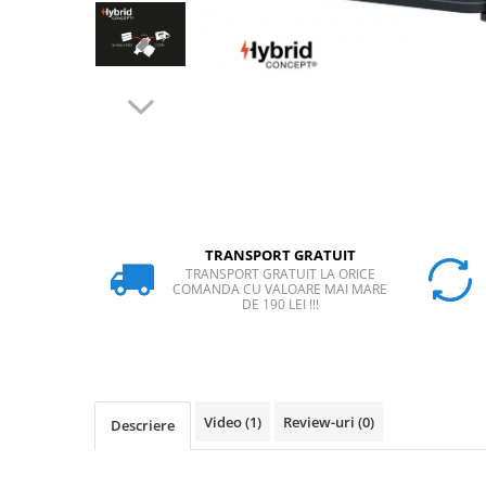
Rucsaci
Slackline
Accesorii
Copii
Espadrile
Casti
Lopeti de zapada / avalansa
TRANSPORT GRATUIT
VIA FERRATA
TRANSPORT GRATUIT LA ORICE
COMANDA CU VALOARE MAI MARE
RACHETE DE ZAPADA
DE 190 LEI !!!
BETE TREKKING
SACI DE DORMIT
RUCSACI
Rucsaci pana la 30 litri
Video
(1)
Review-uri
(0)
Descriere
Rucsaci intre 31 - 50 litri
Rucsaci intre 51 - 70 litri