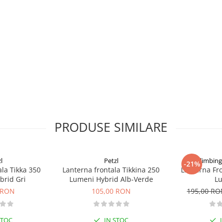
oara
felinar
 si este compatibila si cu
a automat sursa de energie si
 astfel incat sa o puteti fixa pe
utilizare rutiera: atunci cand
tie, luminile Petzl nu inlocuiesc
PRODUSE SIMILARE
l
Petzl
Climbin
-21%
-MH
ala Tikka 350
Lanterna frontala Tikkina 250
Lanterna Fr
brid Gri
Lumeni Hybrid Alb-Verde
L
 RON
105,00 RON
195,00 R
STOC
IN STOC