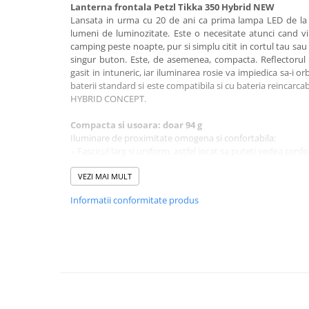
Lanterna frontala Petzl Tikka 350 Hybrid NEW
Rucsaci impermeabili
Lansata in urma cu 20 de ani ca prima lampa LED de la 
lumeni de luminozitate. Este o necesitate atunci cand v
Borsete si Portofele
camping peste noapte, pur si simplu citit in cortul tau sau 
Accesorii
singur buton. Este, de asemenea, compacta. Reflectorul 
gasit in intuneric, iar iluminarea rosie va impiedica sa-i orb
CORTURI
baterii standard si este compatibila si cu bateria reincarca
Corturi 2 persoane
HYBRID CONCEPT.
Corturi 3 persoane
Compacta si usoara: doar 94 g
Corturi 4 persoane
Iluminare de proximitate omogena si confortabila:
– Fascicul larg si uniform, astfel incat sa puteti vedea conf
Corturi de familie
– Trei niveluri de iluminare alba: MAX BURN TIME, STANDA
putere/timp de ardere) si MAX POWER
VEZI MAI MULT
SALTELE
– Iluminare rosie continua pentru a pastra vederea pe timp 
LANTERNE
Informatii conformitate produs
din jur si stroboscop pentru a va semnaliza locatia, mai ales
IMBRACAMINTE
Usor de folosit:
Femei
– Un singur buton pentru selectarea rapida si usoara a lumin
Pantaloni
– Placa va permite sa orientati cu usurinta lanterna in direc
– Indicatorul de incarcare a bateriei arata nivelul bateriei 
Caciuli
sau stinsa
Jachete
– Reflector fosforescent util pentru localizarea lanternei in
– Functia LOCK impiedica aprinderea lanternei in timpul tr