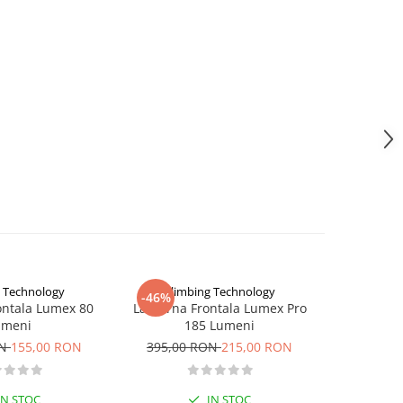
g Technology
Climbing Technology
-46%
-26%
ontala Lumex 80
Lanterna Frontala Lumex Pro
Lanterna F
umeni
185 Lumeni
195,00
ON
155,00 RON
395,00 RON
215,00 RON
IN STOC
IN STOC