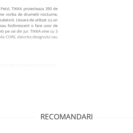
Petzl, TIKKA proiecteaza 350 de
ine vorba de drumetii nocturne,
calatorii. Usoara de utilizat cu un
sau fosforescent o face usor de
iti pe cei din jur. TIKKA vine cu 3
bila CORE, datorita designului sau
ortabil de aproape sau la picioare
RD (echilibru mai bun
de noapte fara a-i orbi pe cei
 in situatii de urgenta
ozitatii sau a culorii luminii
tia dorita
RECOMANDARI
de fiecare data cand este aprinsa
 intuneric
ansportului sau depozitarii