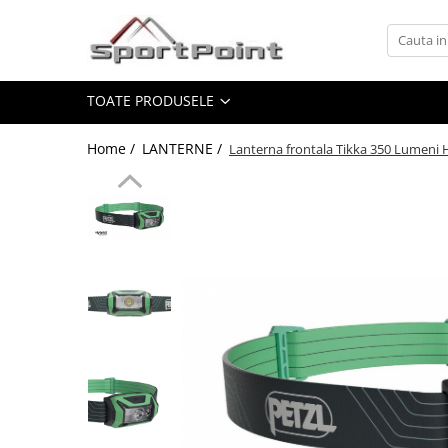
Toate Produsele
TOATE PRODUSELE
ALPINISM
Coltari
Home /
LANTERNE /
Lanterna frontala Tikka 350 Lumeni 
Pioleti
Bucle
Hamuri
Scripeti
Asigurari
Carabiniere
Nuci si Frienduri
Corzi si Cordeline
Suruburi de gheata
Magneziu