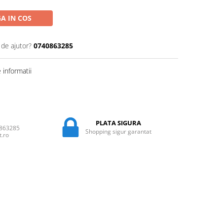
A IN COS
 de ajutor?
0740863285
informatii
PLATA SIGURA
0863285
Shopping sigur garantat
t.ro