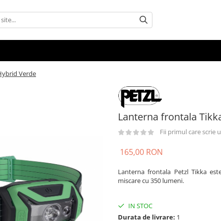
Hybrid Verde
Lanterna frontala Tik
Fii primul care scrie
165,00 RON
Lanterna frontala Petzl Tikka es
miscare cu 350 lumeni.
IN STOC
Durata de livrare:
1