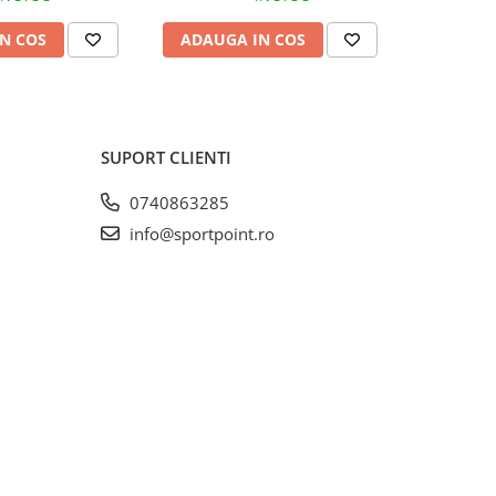
N COS
ADAUGA IN COS
ADAUG
SUPORT CLIENTI
0740863285
info@sportpoint.ro