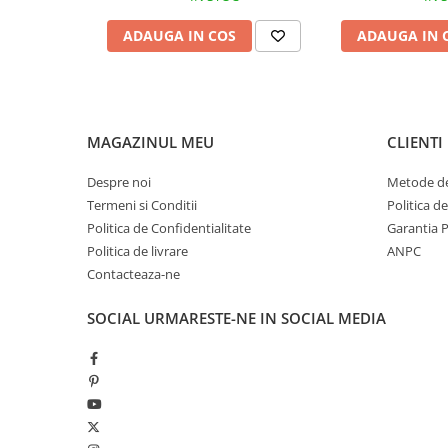
Pantaloni copii
ADAUGA IN COS
ADAUGA IN 
Sosete
Imbracaminte de corp
INCALTAMINTE
Ghete
MAGAZINUL MEU
CLIENTI
Produse de Intretinere
Despre noi
Metode de
Pantofi
Termeni si Conditii
Politica d
PARAZAPEZI
Politica de Confidentialitate
Garantia 
MANUSI
Politica de livrare
ANPC
COPII
Contacteaza-ne
OFERTE SPECIALE
SOCIAL
URMARESTE-NE IN SOCIAL MEDIA
OCHELARI SPORT
SPRAY ANTI URS
CAMPING
Arzatoare si Butelii
Briceaguri si Cutite