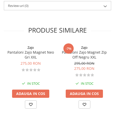
Material: 100% poliester.
Review-uri
(0)
Pantaloni copii
Sosete
Imbracaminte de corp
INCALTAMINTE
PRODUSE SIMILARE
Ghete
Produse de Intretinere
Zajo
Zajo
-7%
Pantofi
Pantaloni Zajo Magnet Neo
Pantaloni Zajo Magnet Zip
PARAZAPEZI
Gri XXL
Off Negru XXL
275,00 RON
295,00 RON
MANUSI
275,00 RON
COPII
OFERTE SPECIALE
SPRAY ANTI URS
IN STOC
IN STOC
CAMPING
ADAUGA IN COS
ADAUGA IN COS
Arzatoare si Butelii
Vase si Tacamuri