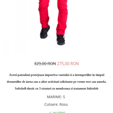
Rucsaci
Slackline
Accesorii
Copii
Espadrile
Casti
Lopeti de zapada / avalansa
VIA FERRATA
329,00 RON
275,00 RON
RACHETE DE ZAPADA
BETE TREKKING
Acesti pantaloni protejeaza impotriva vantului si a intemperiilor in timpul
SACI DE DORMIT
drumetiilor de iarna sau a altor activitati solicitante pe vreme rece sau umeda.
RUCSACI
Softshell elastic cu 3 straturi cu membrana si tratament hidrofob
Rucsaci pana la 30 litri
MARIME
:
S
Rucsaci intre 31 - 50 litri
Culoare
:
Rosu
Rucsaci intre 51 - 70 litri