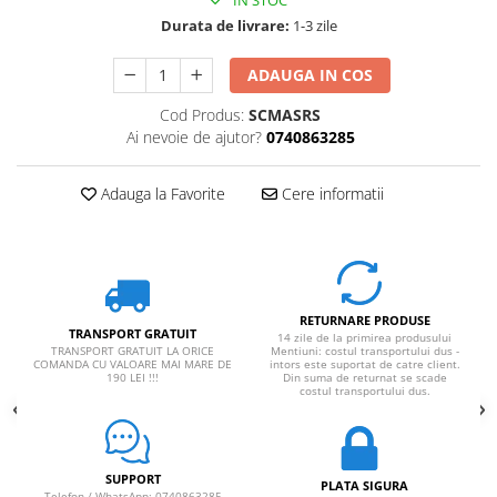
IN STOC
Rucsaci impermeabili
Durata de livrare:
1-3 zile
Borsete si Portofele
ADAUGA IN COS
Accesorii
Cod Produs:
SCMASRS
CORTURI
Ai nevoie de ajutor?
0740863285
Corturi 2 persoane
Corturi 3 persoane
Adauga la Favorite
Cere informatii
Corturi 4 persoane
Corturi de familie
SALTELE
LANTERNE
RETURNARE PRODUSE
TRANSPORT GRATUIT
14 zile de la primirea produsului
IMBRACAMINTE
TRANSPORT GRATUIT LA ORICE
Mentiuni: costul transportului dus -
COMANDA CU VALOARE MAI MARE DE
intors este suportat de catre client.
Femei
190 LEI !!!
Din suma de returnat se scade
costul transportului dus.
Pantaloni
Caciuli
Jachete
SUPPORT
PLATA SIGURA
Telefon / WhatsApp: 0740863285