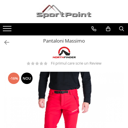
Toate Produsele
ALPINISM
Coltari
Pantaloni Massimo
Pioleti
Bucle
Fii primul care scrie un Review
Hamuri
Scripeti
-16%
NOU
Asigurari
Carabiniere
Nuci si Frienduri
Corzi si Cordeline
Suruburi de gheata
Magneziu