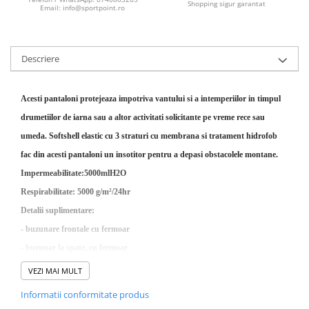
Sosete
Shopping sigur garantat
Email: info@sportpoint.ro
Bandane
Imbracaminte de corp
Bandane
Descriere
Manusi
Accesorii
Acesti pantaloni protejeaza impotriva vantului si a intemperiilor in timpul
Produse de Intretinere
drumetiilor de iarna sau a altor activitati solicitante pe vreme rece sau
umeda. Softshell elastic cu 3 straturi cu membrana si tratament hidrofob
Barbati
fac din acesti pantaloni un insotitor pentru a depasi obstacolele montane.
Pantaloni
Impermeabilitate:5000mlH2O
Caciuli
Respirabilitate: 5000 g/m²/24hr
Jachete
Detalii suplimentare:
Sosete
- buzunare frontale cu fermoar
Bandane
- buzunar la spate, cu fermoar
Imbracaminte de corp
- bucle suplimentare pentru curea
Copii
VEZI MAI MULT
- genunchi performanti
Jachete copii
Informatii conformitate produs
- partea de jos ajustabila.
Caciuli