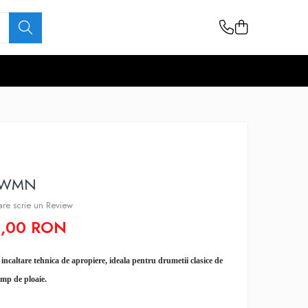
X WMN
care scrie un Review
5,00 RON
ncaltare tehnica de apropiere, ideala pentru drumetii clasice de
imp de ploaie.