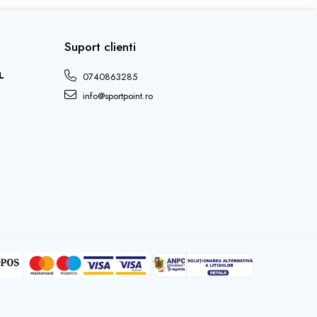
Suport clienti
L
0740863285
info@sportpoint.ro