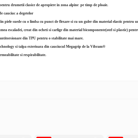
pentru drumetii clasice de apropiere in zona alpine pe timp de ploaie.
de cauciuc a degetelor
din piele suede cu o limba cu punct de flexare si cu un guler din material elastic pentru
ea escaladei, creat din ocheti si carlige din material bicomponente(otel si plastic) pentru
i antitorsionare din TPU pentru o stabilitate mai mare.
chnology si talpa exterioara din cauciucul Megagrip de la Vibram®
ilitate si respirabilitate.