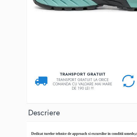
Rucsaci
Slackline
Accesorii
Copii
Espadrile
Casti
Lopeti de zapada / avalansa
TRANSPORT GRATUIT
VIA FERRATA
TRANSPORT GRATUIT LA ORICE
RACHETE DE ZAPADA
COMANDA CU VALOARE MAI MARE
DE 190 LEI !!!
BETE TREKKING
SACI DE DORMIT
RUCSACI
Descriere
Rucsaci pana la 30 litri
Rucsaci intre 31 - 50 litri
Rucsaci intre 51 - 70 litri
Dedicat turelor tehnice de approach si excursilor in conditii umede
,