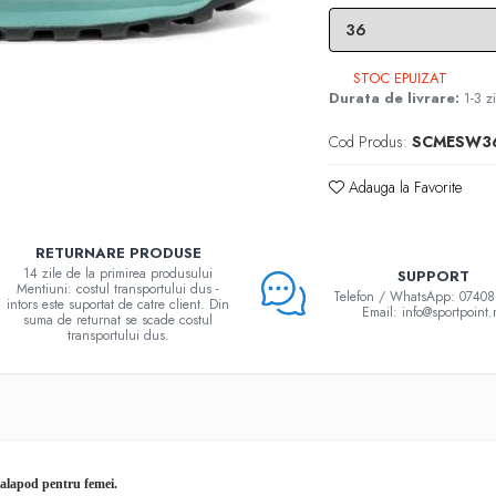
STOC EPUIZAT
Durata de livrare:
1-3 zi
Cod Produs:
SCMESW36
Adauga la Favorite
RETURNARE PRODUSE
14 zile de la primirea produsului
SUPPORT
Mentiuni: costul transportului dus -
Telefon / WhatsApp: 0740
intors este suportat de catre client. Din
Email: info@sportpoint.
suma de returnat se scade costul
transportului dus.
calapod pentru femei.