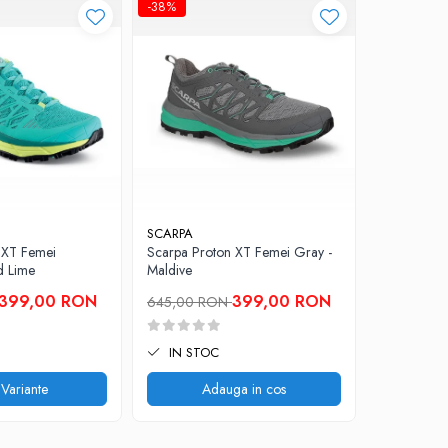
-38%
-10%
NOU
SCARPA
SCARPA
 XT Femei
Scarpa Proton XT Femei Gray -
Moraine P
id Lime
Maldive
399,00 RON
399,00 RON
645,00 RON
696,00 
IN STOC
IN STO
 Variante
Adauga in cos
V