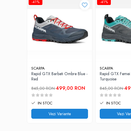
Sosete
-41%
-41%
Bandane
Imbracaminte de corp
Bandane
Manusi
Accesorii
Produse de Intretinere
Barbati
SCARPA
SCARPA
Pantaloni
Rapid GTX Barbati Ombre Blue -
Rapid GTX Femei A
Caciuli
Red
Turquoise
Jachete
499,00 RON
49
845,00 RON
845,00 RON
Sosete
Bandane
IN STOC
IN STOC
Imbracaminte de corp
Vezi Variante
Vezi Var
Copii
Jachete copii
Caciuli