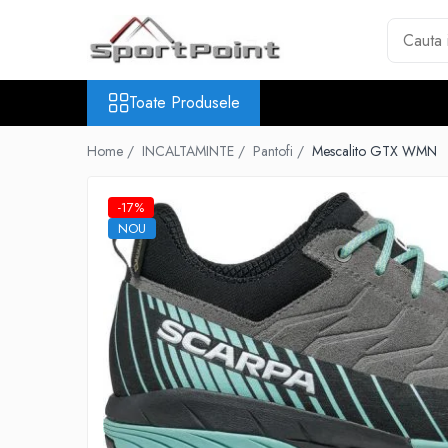
Toate Produsele
Toate Produsele
ALPINISM
Coltari
Home /
INCALTAMINTE /
Pantofi /
Mescalito GTX WMN
Pioleti
Bucle
-17%
Hamuri
NOU
Scripeti
Asigurari
Carabiniere
Nuci si Frienduri
Corzi si Cordeline
Suruburi de gheata
Magneziu