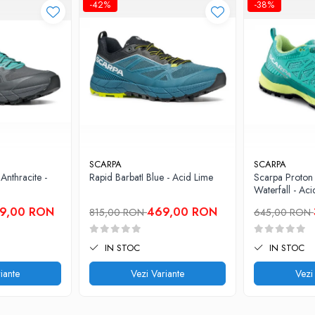
-42%
-38%
SCARPA
SCARPA
nthracite -
Rapid BarbatI Blue - Acid Lime
Scarpa Proton
Waterfall - Ac
9,00 RON
469,00 RON
815,00 RON
645,00 RON
IN STOC
IN STOC
iante
Vezi Variante
Vezi