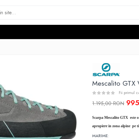
Mescalito GT
Fii primul 
99
1.195,00 RON
Scarpa
Mescalito GTX este o i
apropiere in zona alpine pe t
MARIME
: