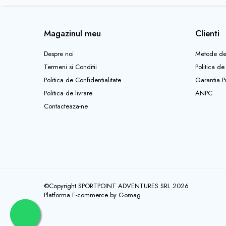
Pantaloni copii
Sosete
Magazinul meu
Clienti
Imbracaminte de corp
INCALTAMINTE
Despre noi
Metode de
Ghete
Termeni si Conditii
Politica de
Politica de Confidentialitate
Garantia P
Produse de Intretinere
Politica de livrare
ANPC
Pantofi
Contacteaza-ne
PARAZAPEZI
MANUSI
COPII
OFERTE SPECIALE
SPRAY ANTI URS
CAMPING
©Copyright SPORTPOINT ADVENTURES SRL 2026
Arzatoare si Butelii
Platforma E-commerce by Gomag
Vase si Tacamuri