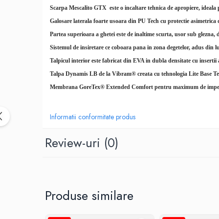
Scarpa
Mescalito GTX este o incaltare tehnica de apropiere, ideala 
Rucsaci impermeabili
Galosare laterala foarte usoara din PU Tech cu protectie asimetrica 
Borsete si Portofele
Partea superioara a ghetei este de inaltime scurta, usor sub glezna, 
Accesorii
Sistemul de insiretare ce coboara pana in zona degetelor, adus din lum
CORTURI
Talpicul interior este fabricat din EVA in dubla densitate cu inserti
Corturi 2 persoane
Talpa Dynamis LB de la Vibram® creata cu tehnologia Lite Base Te
Corturi 3 persoane
Membrana GoreTex® Extended Comfort pentru maximum de impermeab
Corturi 4 persoane
Corturi de familie
Informatii conformitate produs
SALTELE
Review-uri
(0)
LANTERNE
IMBRACAMINTE
Femei
Pantaloni
Produse similare
Caciuli
Jachete