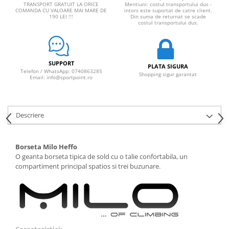
TRANSPORT GRATUIT LA ORICE
Mentiuni: costul transportului dus -
COMANDA CU VALOARE MAI MARE DE
intors este suportat de catre client.
190 LEI !!!
Din suma de returnat se scade
costul transportului dus.
SUPPORT
PLATA SIGURA
Telefon / WhatsApp: 0740863285
Shopping sigur garantat
Email: info@sportpoint.ro
Descriere
Borseta Milo Heffo
O geanta borseta tipica de sold cu o talie confortabila, un
compartiment principal spatios si trei buzunare.
Caracteristici: