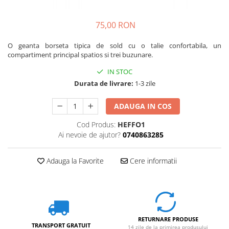
Caciuli
Slackline
Jachete
75,00 RON
Accesorii
Sosete
Copii
O geanta borseta tipica de sold cu o talie confortabila, un
Bandane
compartiment principal spatios si trei buzunare.
Espadrile
Imbracaminte de corp
IN STOC
Casti
Copii
Durata de livrare:
1-3 zile
Lopeti de zapada / avalansa
Jachete copii
Caciuli
ADAUGA IN COS
Pantaloni copii
Cod Produs:
HEFFO1
Sosete
Ai nevoie de ajutor?
0740863285
Imbracaminte de corp
Adauga la Favorite
Cere informatii
RETURNARE PRODUSE
TRANSPORT GRATUIT
14 zile de la primirea produsului