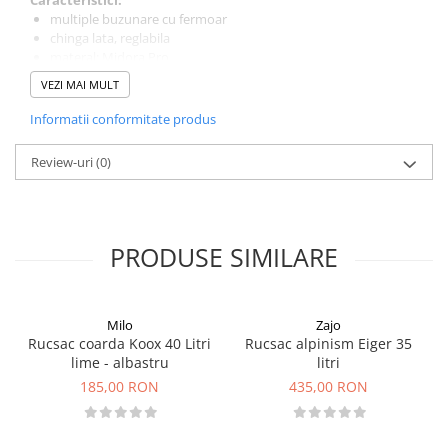
multiple buzunare cu fermoar
chinga lata, reglabila
materal: Midora Pro
dimensiuni:
11x27x10 cm
VEZI MAI MULT
Informatii conformitate produs
Review-uri
(0)
PRODUSE SIMILARE
Milo
Zajo
Rucsac coarda Koox 40 Litri
Rucsac alpinism Eiger 35
lime - albastru
litri
185,00 RON
435,00 RON