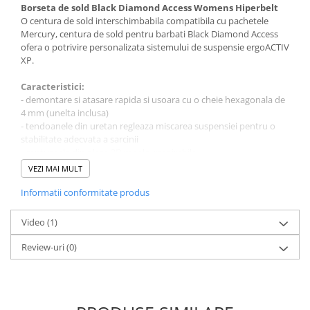
Borseta de sold Black Diamond Access Womens Hiperbelt
O centura de sold interschimbabila compatibila cu pachetele
Mercury, centura de sold pentru barbati Black Diamond Access
ofera o potrivire personalizata sistemului de suspensie ergoACTIV
XP.
Caracteristici:
- demontare si atasare rapida si usoara cu o cheie hexagonala de
4 mm (unelta inclusa)
- tendoanele din uretan regleaza miscarea suspensiei pentru o
stabilitate adecvata a sarcinii
- captuseala din plasa 3D moale, respirabila
- design cu densitate cvadra cu spuma EVA de 15 mm si carcasa
VEZI MAI MULT
HDPE pentru confort si sustinere a sarcinii
- buzunare duble pentru centura de sold, forma si suprainaltime
Informatii conformitate produs
specifica
- de asemenea, compatibil cu pachetele Infinity pentru un plus de
Video
(1)
stabilitate si confort
Review-uri
(0)