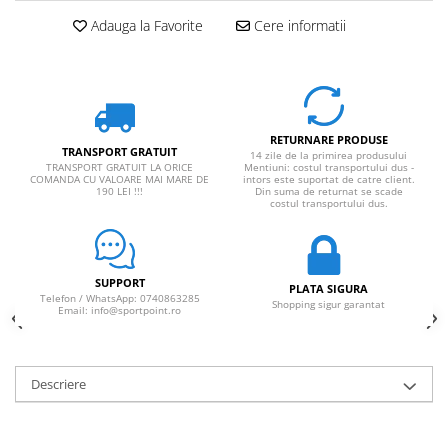
Adauga la Favorite
Cere informatii
RETURNARE PRODUSE
TRANSPORT GRATUIT
14 zile de la primirea produsului
TRANSPORT GRATUIT LA ORICE
Mentiuni: costul transportului dus -
COMANDA CU VALOARE MAI MARE DE
intors este suportat de catre client.
190 LEI !!!
Din suma de returnat se scade
costul transportului dus.
SUPPORT
PLATA SIGURA
Telefon / WhatsApp: 0740863285
Shopping sigur garantat
Email: info@sportpoint.ro
Descriere