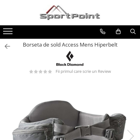
Toate Produsele
ALPINISM
Coltari
Borseta de sold Access Mens Hiperbelt
Pioleti
Bucle
Hamuri
Fii primul care scrie un Review
Scripeti
Asigurari
Carabiniere
Nuci si Frienduri
Corzi si Cordeline
Suruburi de gheata
Magneziu