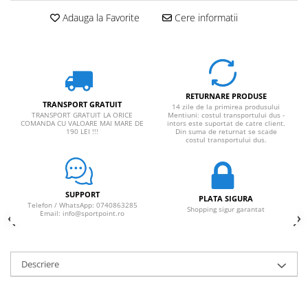
Rucsaci impermeabili
Adauga la Favorite
Cere informatii
Borsete si Portofele
Accesorii
CORTURI
Corturi 2 persoane
RETURNARE PRODUSE
TRANSPORT GRATUIT
14 zile de la primirea produsului
Corturi 3 persoane
TRANSPORT GRATUIT LA ORICE
Mentiuni: costul transportului dus -
COMANDA CU VALOARE MAI MARE DE
intors este suportat de catre client.
190 LEI !!!
Din suma de returnat se scade
Corturi 4 persoane
costul transportului dus.
Corturi de familie
SALTELE
SUPPORT
LANTERNE
PLATA SIGURA
Telefon / WhatsApp: 0740863285
Shopping sigur garantat
Email: info@sportpoint.ro
IMBRACAMINTE
Femei
Pantaloni
Descriere
Caciuli
Jachete