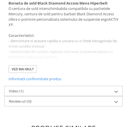
Sosete
Borseta de sold Black Diamond Access Mens Hiperbelt
Bandane
O centura de sold interschimbabila compatibila cu pachetele
Mercury, centura de sold pentru barbati Black Diamond Access
Imbracaminte de corp
ofera o potrivire personalizata sistemului de suspensie ergoACTIV
Bandane
XP.
Manusi
Caracteristici:
Accesorii
- demontare si atasare rapida si usoara cu o cheie hexagonala de
4 mm (unelta inclusa)
Produse de Intretinere
- tendoanele din uretan regleaza miscarea suspensiei pentru o
stabilitate adecvata a sarcinii
Barbati
- captuseala din plasa 3D moale, respirabila
Pantaloni
- design cu densitate cvadra cu spuma EVA de 15 mm si carcasa
VEZI MAI MULT
HDPE pentru confort si sustinere a sarcinii
Caciuli
- buzunare duble pentru centura de sold, forma si suprainaltime
Informatii conformitate produs
Jachete
specifica
Sosete
- de asemenea, compatibil cu pachetele Infinity pentru un plus de
Video
(1)
stabilitate si confort
Bandane
Review-uri
(0)
Imbracaminte de corp
Copii
Jachete copii
Caciuli