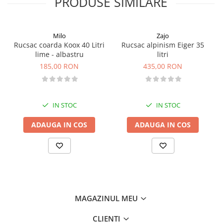
PRODUSE SIMILARE
Pantaloni copii
Sosete
Milo
Zajo
Imbracaminte de corp
Rucsac coarda Koox 40 Litri
Rucsac alpinism Eiger 35
INCALTAMINTE
lime - albastru
litri
Ghete
185,00 RON
435,00 RON
Produse de Intretinere
Pantofi
IN STOC
IN STOC
PARAZAPEZI
MANUSI
ADAUGA IN COS
ADAUGA IN COS
COPII
OFERTE SPECIALE
SPRAY ANTI URS
CAMPING
Arzatoare si Butelii
MAGAZINUL MEU
Vase si Tacamuri
CLIENTI