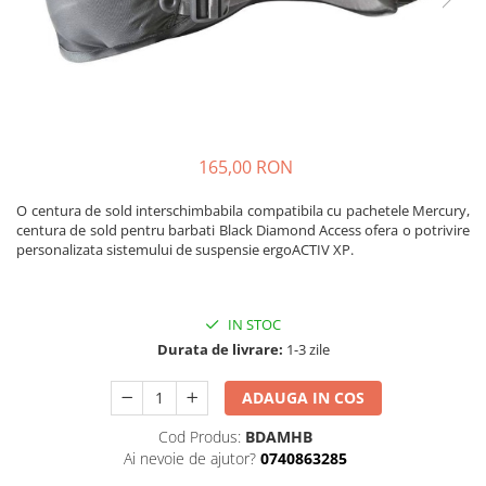
Rucsaci
Slackline
Accesorii
Copii
Espadrile
165,00 RON
Casti
O centura de sold interschimbabila compatibila cu pachetele Mercury,
Lopeti de zapada / avalansa
centura de sold pentru barbati Black Diamond Access ofera o potrivire
personalizata sistemului de suspensie ergoACTIV XP.
VIA FERRATA
RACHETE DE ZAPADA
BETE TREKKING
IN STOC
SACI DE DORMIT
Durata de livrare:
1-3 zile
RUCSACI
ADAUGA IN COS
Rucsaci pana la 30 litri
Cod Produs:
BDAMHB
Rucsaci intre 31 - 50 litri
Ai nevoie de ajutor?
0740863285
Rucsaci intre 51 - 70 litri