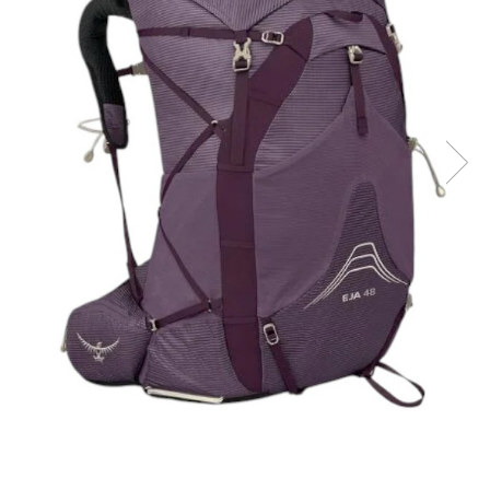
Rucsaci
Slackline
Accesorii
Copii
Espadrile
Casti
Lopeti de zapada / avalansa
VIA FERRATA
RACHETE DE ZAPADA
BETE TREKKING
SACI DE DORMIT
RUCSACI
Rucsaci pana la 30 litri
Rucsaci intre 31 - 50 litri
Rucsaci intre 51 - 70 litri