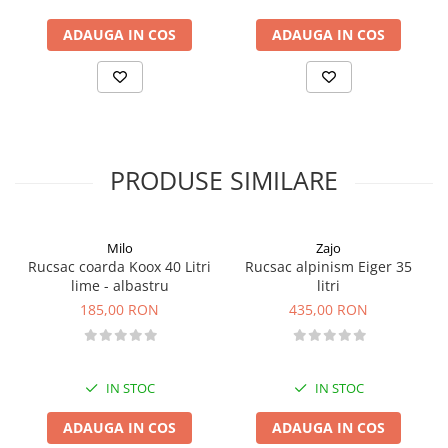
Vase si Tacamuri
- volum: XS/S: 38 Litri.
ADAUGA IN COS
ADAUGA IN COS
PRODUSE SIMILARE
Milo
Zajo
Rucsac coarda Koox 40 Litri
Rucsac alpinism Eiger 35
lime - albastru
litri
185,00 RON
435,00 RON
IN STOC
IN STOC
ADAUGA IN COS
ADAUGA IN COS