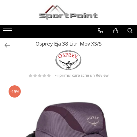
Toate Produsele
ALPINISM
Coltari
Osprey Eja 38 Litri Mov XS/S
Pioleti
Bucle
Hamuri
Fii primul care scrie un Review
Scripeti
Asigurari
-19%
Carabiniere
Nuci si Frienduri
Corzi si Cordeline
Suruburi de gheata
Magneziu