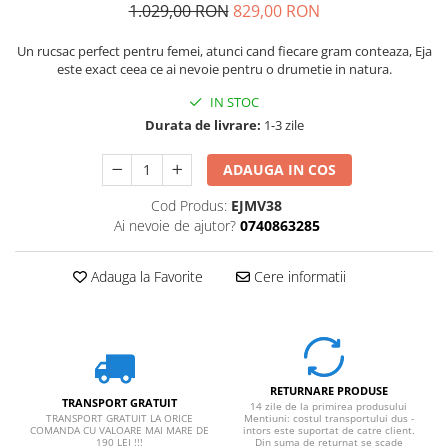
1.029,00 RON
829,00 RON
Rucsaci impermeabili
Borsete si Portofele
Un rucsac perfect pentru femei, atunci cand fiecare gram conteaza, Eja
este exact ceea ce ai nevoie pentru o drumetie in natura.
Accesorii
IN STOC
CORTURI
Durata de livrare:
1-3 zile
Corturi 2 persoane
Corturi 3 persoane
ADAUGA IN COS
Corturi 4 persoane
Cod Produs:
EJMV38
Ai nevoie de ajutor?
0740863285
Corturi de familie
SALTELE
Adauga la Favorite
Cere informatii
LANTERNE
IMBRACAMINTE
Femei
Pantaloni
RETURNARE PRODUSE
Caciuli
TRANSPORT GRATUIT
14 zile de la primirea produsului
TRANSPORT GRATUIT LA ORICE
Mentiuni: costul transportului dus -
Jachete
COMANDA CU VALOARE MAI MARE DE
intors este suportat de catre client.
190 LEI !!!
Din suma de returnat se scade