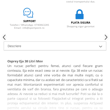
Sosete
costul transportului dus.
Bandane
Imbracaminte de corp
Bandane
SUPPORT
PLATA SIGURA
Telefon / WhatsApp: 0740863285
Manusi
Shopping sigur garantat
Email: info@sportpoint.ro
Accesorii
Produse de Intretinere
Descriere
Barbati
Pantaloni
Osprey Eja 38 Litri Mov
Caciuli
Un rucsac perfect pentru femei, atunci cand fiecare gram
Jachete
conteaza, Eja este exact ceea ce ai nevoie. Eja 38 este un rucsac
formidabil atunci cand vine vorba de mai multe nopti, cu o
Sosete
capacitate minima, dar cu acelasi set de caracteristici ca si fratii sai
Bandane
mai mari. Montaniarzii experimentati vor aprecia confortul si
Imbracaminte de corp
ventilatia de varf din bransa, fara greutatea pe care o adauga
adesea. Ai nevoie sa reduci si mai mult lucrurile? Poti sa dai la o
Copii
parte capacul si sa folosesti FlapJacket-ul integrat pentru a iti
Jachete copii
proteja echipamentul din interior. In plus, suspensia AirSpeed
permite aerului sa circule intre tine si rucsac, pentru ca sa
Caciuli