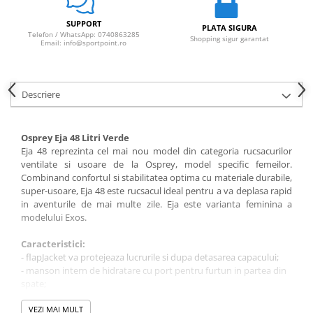
SUPPORT
PLATA SIGURA
Telefon / WhatsApp: 0740863285
Shopping sigur garantat
Email: info@sportpoint.ro
Descriere
Osprey Eja 48 Litri Verde
Eja 48 reprezinta cel mai nou model din categoria rucsacurilor
ventilate si usoare de la Osprey, model specific femeilor.
Combinand confortul si stabilitatea optima cu materiale durabile,
super-usoare, Eja 48 este rucsacul ideal pentru a va deplasa rapid
in aventurile de mai multe zile. Eja este varianta feminina a
modelului Exos.
Caracteristici:
- flapJacket va protejeaza lucrurile si dupa detasarea capacului;
- manson intern de hidratare cu port pentru furtun in partea din
spate;
- buzunar frontal din plasa stretch pentru depozitarea
echipamentului;
VEZI MAI MULT