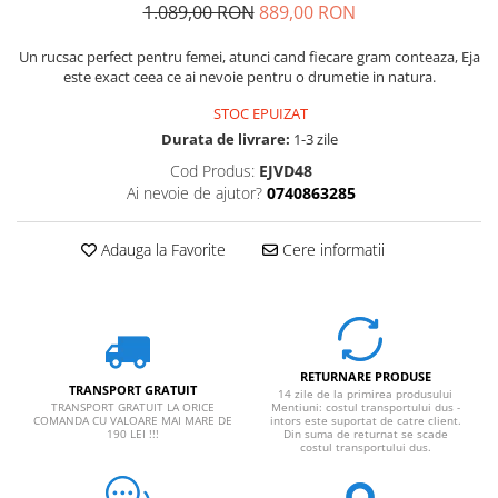
1.089,00 RON
889,00 RON
Un rucsac perfect pentru femei, atunci cand fiecare gram conteaza, Eja
este exact ceea ce ai nevoie pentru o drumetie in natura.
STOC EPUIZAT
Durata de livrare:
1-3 zile
Cod Produs:
EJVD48
Ai nevoie de ajutor?
0740863285
Adauga la Favorite
Cere informatii
RETURNARE PRODUSE
TRANSPORT GRATUIT
14 zile de la primirea produsului
TRANSPORT GRATUIT LA ORICE
Mentiuni: costul transportului dus -
COMANDA CU VALOARE MAI MARE DE
intors este suportat de catre client.
190 LEI !!!
Din suma de returnat se scade
costul transportului dus.