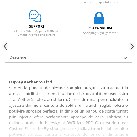
costul transportului dus.
SUPPORT
PLATA SIGURA
Telefon / WhatsApp: 0740863285
Shopping sigur garantat
Email: info@sportpoint.ro
Descriere
Osprey Aether 55 Litri
Sunteti la punctul de plecare complet pregatit, va asteptati la
aceeasi fiabilitate si promptitudine de la rucsacul dumneavoastra
– iar Aether 55 ofera acest lucru. Curele de umar personalizate cu
ajustare din mers, centura de sold si un trunchi reglabil ofera o
potrivire aproape perfecta, in timp ce un panou de spate turnat
prin injectie ofera performante aproape de corp. Fabricat cu
nailon aprobat de bluesign si DWR fara PFC. O curea de umar
Custom Fit-on-the-Fly si lungimea reglabila a trunchiului permit o
potrivire perfecta pentru o varietate de forme si dimensiuni