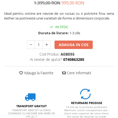
1.399,00 RON
999,00 RON
Ideal pentru oricine are nevoie de un rucsac cu o potrivire fina, seria
Aether se potriveste unei varietati de forme si dimensiuni corporale.
IN STOC
Durata de livrare:
1-3 zile
ADAUGA IN COS
Cod Produs:
AEBD55
Ai nevoie de ajutor?
0740863285
Adauga la Favorite
Cere informatii
RETURNARE PRODUSE
TRANSPORT GRATUIT
14 zile de la primirea produsului
TRANSPORT GRATUIT LA ORICE
Mentiuni: costul transportului dus -
COMANDA CU VALOARE MAI MARE DE
intors este suportat de catre client.
190 LEI !!!
Din suma de returnat se scade