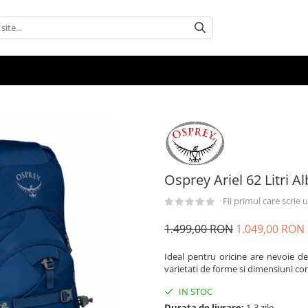
Osprey Ariel 62 Litri A
Fii primul care scrie
1.499,00 RON
1.049,00 RON
Ideal pentru oricine are nevoie de 
varietati de forme si dimensiuni co
IN STOC
Durata de livrare:
1-3 zile