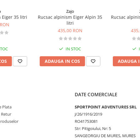
o
Zajo
Eiger 35 litri
Rucsac alpinism Eiger Alpin 35
Rucsac alpini
litri
 RON
435,00 RON
435
STOC
IN STOC
COS
ADAUGA IN COS
ADAUGA I
DATE COMERCIALE
 Plata
SPORTPOINT ADVENTURES SRL
e Retur
J/26/1916/2019
Produselor
RO41753081
Str: Pitigoiului, Nr: 5
SANGEORGIU DE MURES, MURES