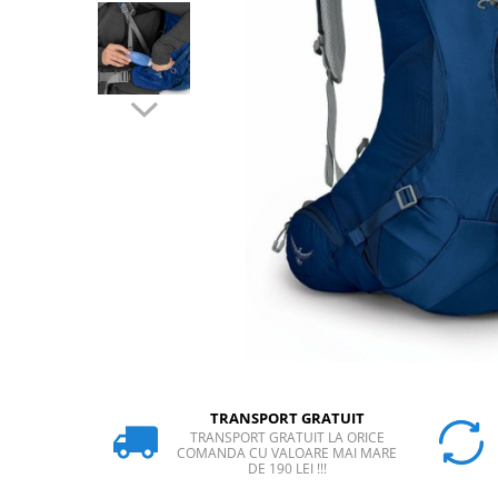
Rucsaci
Slackline
Accesorii
Copii
Espadrile
Casti
Lopeti de zapada / avalansa
VIA FERRATA
RACHETE DE ZAPADA
BETE TREKKING
SACI DE DORMIT
RUCSACI
Rucsaci pana la 30 litri
TRANSPORT GRATUIT
TRANSPORT GRATUIT LA ORICE
Rucsaci intre 31 - 50 litri
COMANDA CU VALOARE MAI MARE
DE 190 LEI !!!
Rucsaci intre 51 - 70 litri