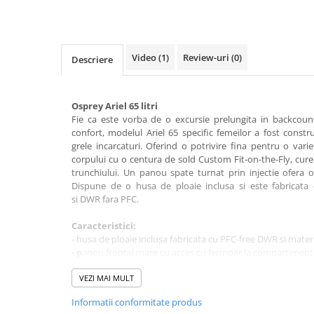
Rucsaci impermeabili
Borsete si Portofele
Accesorii
Video
(1)
Review-uri
(0)
Descriere
CORTURI
Corturi 2 persoane
Osprey Ariel 65 litri
Corturi 3 persoane
Fie ca este vorba de o excursie prelungita in backcou
confort, modelul Ariel 65 specific femeilor a fost constr
Corturi 4 persoane
grele incarcaturi. Oferind o potrivire fina pentru o vari
corpului cu o centura de sold Custom Fit-on-the-Fly, cure
Corturi de familie
trunchiului. Un panou spate turnat prin injectie ofera
SALTELE
Dispune de o husa de ploaie inclusa si este fabricata
si DWR fara PFC.
LANTERNE
IMBRACAMINTE
Caracteristici:
Femei
- husa de ploaie inclusa fabricata cu PFC-free DWR si mater
-
p
anou frontal mare cu acces cu fermoar la compartimentu
Pantaloni
- capac superior cu puncte de prindere;
Caciuli
- buzunar frontal intarit, ideal pentru depozitare rapida;
VEZI MAI MULT
- buzunare laterale din plasa elastica, cu acces dublu, pentr
Jachete
Informatii conformitate produs
- curele de compresie laterale superioare/inferioare duble;