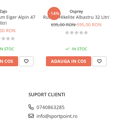
Zajo
Osprey
-14%
sm Eiger Alpin 47
Rucsac Hikelite Albastru 32 Litri
Rucsac Or
litri
695,00 RON
595,00 RON
,00 RON
5
IN STOC
IN STOC
N COS
ADAUGA IN COS
ADAUG
SUPORT CLIENTI
0740863285
info@sportpoint.ro