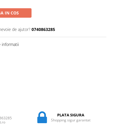
A IN COS
nevoie de ajutor?
0740863285
informatii
PLATA SIGURA
0863285
Shopping sigur garantat
t.ro