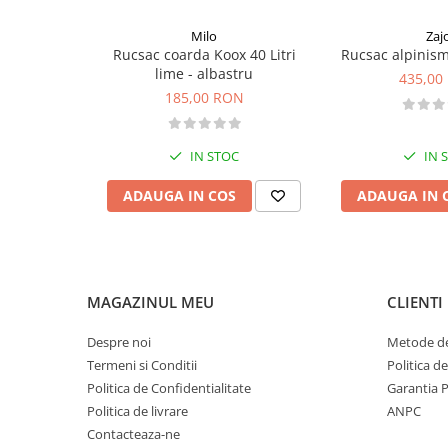
Pantaloni copii
Milo
Zaj
Sosete
Rucsac coarda Koox 40 Litri
Rucsac alpinism 
lime - albastru
Imbracaminte de corp
435,00
185,00 RON
INCALTAMINTE
Ghete
IN STOC
IN 
Produse de Intretinere
Pantofi
ADAUGA IN COS
ADAUGA IN 
PARAZAPEZI
MANUSI
COPII
OFERTE SPECIALE
MAGAZINUL MEU
CLIENTI
SPRAY ANTI URS
Despre noi
Metode de
CAMPING
Termeni si Conditii
Politica d
Arzatoare si Butelii
Politica de Confidentialitate
Garantia 
Vase si Tacamuri
Politica de livrare
ANPC
Contacteaza-ne