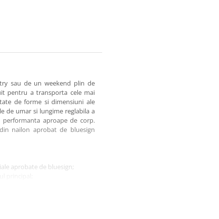
ntry sau de un weekend plin de
uit pentru a transporta cele mai
etate de forme si dimensiuni ale
le de umar si lungime reglabila a
 o performanta aproape de corp.
 din nailon aprobat de bluesign
iale aprobate de bluesign;
l principal;
u sticle de apa;