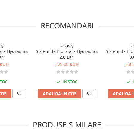
tor detasabil;
RECOMANDARI
ite
, pentru excursii scurte;
ey
Osprey
O
are Hydraulics
Sistem de hidratare Hydraulics
Sistem de hid
tri
2.0 Litri
3.
 RON
225,00 RON
230
STOC
IN STOC
COS
ADAUGA IN COS
ADAUGA I
PRODUSE SIMILARE