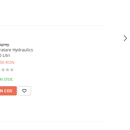
sprey
ratare Hydraulics
0 Litri
,00 RON
IN STOC
N COS