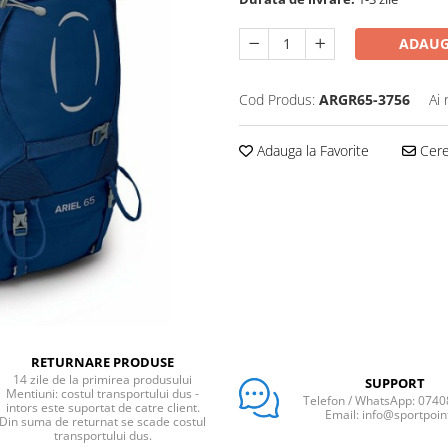
ADAUG
Cod Produs:
ARGR65-3756
Ai 
Adauga la Favorite
Cere 
RETURNARE PRODUSE
14 zile de la primirea produsului
SUPPORT
Mentiuni: costul transportului dus -
Telefon / WhatsApp: 074
intors este suportat de catre client.
Email: info@sportpoin
Din suma de returnat se scade costul
transportului dus.