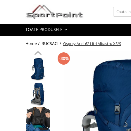
Toate Produsele
TOATE PRODUSELE
ALPINISM
Coltari
Home /
RUCSACI /
Osprey Ariel 62 Litri Albastru XS/S
Pioleti
Bucle
-30%
Hamuri
Scripeti
Asigurari
Carabiniere
Nuci si Frienduri
Corzi si Cordeline
Suruburi de gheata
Magneziu