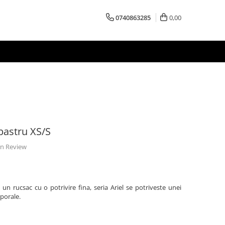
0740863285
0,00
lbastru XS/S
 un Review
un rucsac cu o potrivire fina, seria Ariel se potriveste unei
rporale.