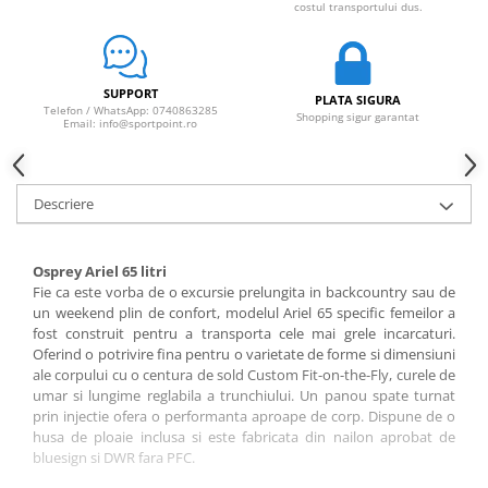
costul transportului dus.
SUPPORT
PLATA SIGURA
Telefon / WhatsApp: 0740863285
Shopping sigur garantat
Email: info@sportpoint.ro
Descriere
Osprey Ariel 65 litri
Fie ca este vorba de o excursie prelungita in backcountry sau de
un weekend plin de confort, modelul Ariel 65 specific femeilor a
fost construit pentru a transporta cele mai grele incarcaturi.
Oferind o potrivire fina pentru o varietate de forme si dimensiuni
ale corpului cu o centura de sold Custom Fit-on-the-Fly, curele de
umar si lungime reglabila a trunchiului. Un panou spate turnat
prin injectie ofera o performanta aproape de corp. Dispune de o
husa de ploaie inclusa si este fabricata din nailon aprobat de
bluesign si DWR fara PFC.