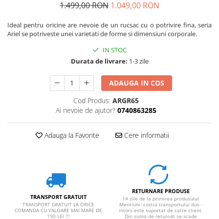
1.499,00 RON
1.049,00 RON
Ideal pentru oricine are nevoie de un rucsac cu o potrivire fina, seria
Ariel se potriveste unei varietati de forme si dimensiuni corporale.
IN STOC
Durata de livrare:
1-3 zile
ADAUGA IN COS
Cod Produs:
ARGR65
Ai nevoie de ajutor?
0740863285
Adauga la Favorite
Cere informatii
RETURNARE PRODUSE
TRANSPORT GRATUIT
14 zile de la primirea produsului
TRANSPORT GRATUIT LA ORICE
Mentiuni: costul transportului dus -
COMANDA CU VALOARE MAI MARE DE
intors este suportat de catre client.
190 LEI !!!
Din suma de returnat se scade