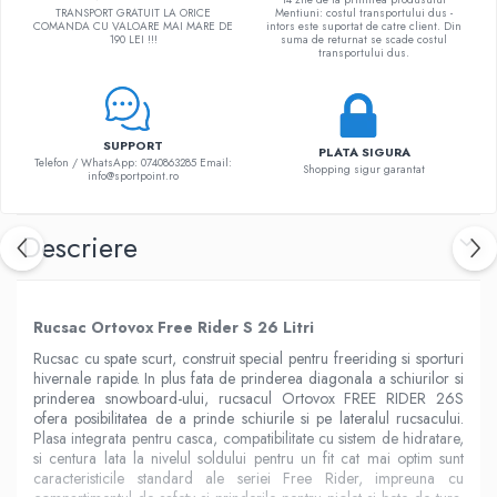
TRANSPORT GRATUIT LA ORICE
Mentiuni: costul transportului dus -
COMANDA CU VALOARE MAI MARE DE
intors este suportat de catre client. Din
190 LEI !!!
suma de returnat se scade costul
transportului dus.
SUPPORT
PLATA SIGURA
Telefon / WhatsApp: 0740863285 Email:
Shopping sigur garantat
info@sportpoint.ro
Descriere
Rucsac Ortovox Free Rider
S
26
L
itri
Rucsac cu spate scurt, construit special pentru freeriding si sporturi
hivernale rapide. In plus fata de prinderea diagonala a schiurilor si
prinderea snowboard-ului, rucsacul Ortovox FREE RIDER 26S
ofera posibilitatea de a prinde schiurile si pe lateralul rucsacului.
Plasa integrata pentru casca, compatibilitate cu sistem de hidratare,
si centura lata la nivelul soldului pentru un fit cat mai optim sunt
caracteristicile standard ale seriei Free Rider, impreuna cu