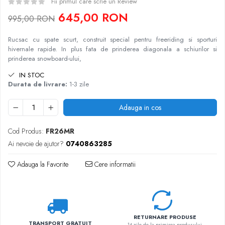
Fii primul care scrie un Review
645,00 RON
995,00 RON
Rucsac cu spate scurt, construit special pentru freeriding si sporturi
hivernale rapide. In plus fata de prinderea diagonala a schiurilor si
prinderea snowboard-ului,
IN STOC
Durata de livrare:
1-3 zile
Adauga in cos
Cod Produs:
FR26MR
Ai nevoie de ajutor?
0740863285
Adauga la Favorite
Cere informatii
RETURNARE PRODUSE
TRANSPORT GRATUIT
14 zile de la primirea produsului