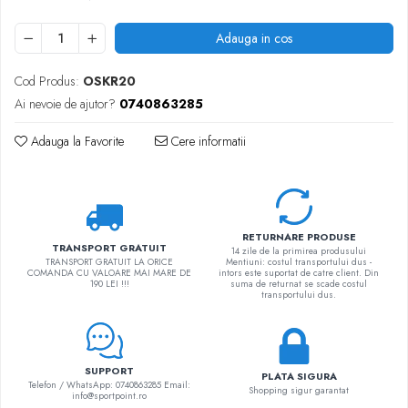
Adauga in cos
Cod Produs:
OSKR20
Ai nevoie de ajutor?
0740863285
Adauga la Favorite
Cere informatii
RETURNARE PRODUSE
TRANSPORT GRATUIT
14 zile de la primirea produsului
TRANSPORT GRATUIT LA ORICE
Mentiuni: costul transportului dus -
COMANDA CU VALOARE MAI MARE DE
intors este suportat de catre client. Din
190 LEI !!!
suma de returnat se scade costul
transportului dus.
SUPPORT
PLATA SIGURA
Telefon / WhatsApp: 0740863285 Email:
Shopping sigur garantat
info@sportpoint.ro