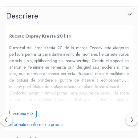
Descriere
Rucsac Osprey Kresta 20 litri
Rucsacul de iarna Kresta 20 de la marca Osprey este alegerea
perfecta pentru oricare dintre aventurile montane, fie ca este vorba
de schi alpin, splitboarding sau snowbording. Constructia specifica
anatomiei feminine se remarca prin designul sau modern si, mai
ales, prin manopera tehnica perfecta. Rucsacul ofera o multitudine
de optiuni de prindere si puncte de atasare a echipamentului,
inclusiv posibilitatea de a atasa schiuri sau placi de snowboard.
Confortul maxim in timpul purtarii este asigurat de panoul de spate
anatomic cu proprietati termice, hidrofug si rezistent la zapada.
Astfel, atat dvs. cat si echipamentul veti fi protejati de umezeala.
Panoul de spate este completat de curele de umar captusite din
Vezi mai mult
spuma EVA decupata, la care se adauga si o chinga de piept cu
Informatii conformitate produs
fluier de siguranta. Rucsacul este prevazut si cu o curea de talie
captusita care impiedica miscarea acestuia in timpul calatoriei. Pe