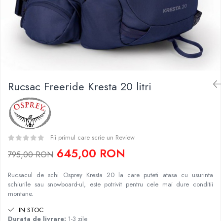
Caciuli
Slackline
Jachete
Accesorii
Sosete
Copii
Bandane
Espadrile
Imbracaminte de corp
Casti
Copii
Rucsac Freeride Kresta 20 litri
Lopeti de zapada / avalansa
Jachete copii
Caciuli
Pantaloni copii
Sosete
Fii primul care scrie un Review
Imbracaminte de corp
645,00 RON
795,00 RON
Rucsacul de schi Osprey Kresta 20 la care puteti atasa cu usurinta
schiurile sau snowboard-ul, este potrivit pentru cele mai dure conditii
montane.
IN STOC
Durata de livrare:
1-3 zile