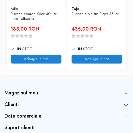
material: 420D nailon reciclat BSAPP C0 (bluesign®),
Milo
Zajo
tratament hidrofobizant DWR (PFC free) lucrurile uscate.
Rucsac coarda Koox 40 Litri
Rucsac alpinism Eiger 35 litri
lime - albastru
185,00 RON
435,00 RON
IN STOC
IN STOC
Adauga in cos
Adauga in cos
Magazinul meu
Clienti
Date comerciale
Suport clienti