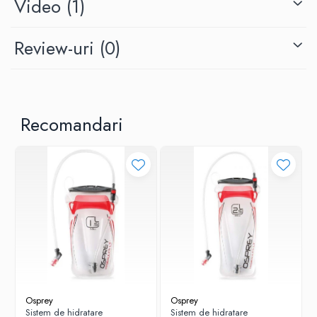
Video
(1)
cureaua de talie se afla doua buzunare suplimentare cu fermoar.
Rucsacul are un buzunar captusit cu fleece care va protejeaza
perfect ochelarii de zgarieturi. De asemenea, rucsacul este
Review-uri
(0)
prevazut cu un buzunar pentru sistemul de hidratare (compatibil cu
Hydraulics™), prevazut cu un tub rezistent la inghet care trece prin
cureaua de umar. Intrucat Osprey s-a gandit la toate, cu acest
rucsac sunteti pregatit pentru orice situatie neprevazuta, inclusiv o
avalansa. Compartimentul din fata este destinat echipamentului de
Recomandari
avalansa - lopata de zapada, sonda de avalansa si alte materiale.
Materialul rucsacului este fabricat din nailon 420D reciclat foarte
durabil (BSAPP C0) cu un tratament DWR hidrofug (PFC free),
care va va ajuta sa va pastrati lucrurile uscate.
Caracteristici:
conceput pentru femei
marime unica
greutate: 1090 gr.
Osprey
Osprey
panoul de spate respinge zapada si apa
Sistem de hidratare
Sistem de hidratare