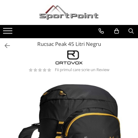
Toate Produsele
ALPINISM
Coltari
Rucsac Peak 45 Litri Negru
Pioleti
Bucle
Fii primul care scrie un Review
Hamuri
Scripeti
Asigurari
Carabiniere
Nuci si Frienduri
Corzi si Cordeline
Suruburi de gheata
Magneziu