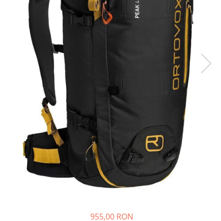
Rucsaci
Slackline
Accesorii
Copii
Espadrile
Casti
Lopeti de zapada / avalansa
VIA FERRATA
RACHETE DE ZAPADA
BETE TREKKING
SACI DE DORMIT
RUCSACI
Rucsaci pana la 30 litri
Rucsaci intre 31 - 50 litri
Rucsaci intre 51 - 70 litri
955,00 RON