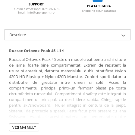
Sosete
SUPPORT
PLATA SIGURA
Bandane
Telefon / WhatsApp: 0740863285
Shopping sigur garantat
Email: info@sportpoint.ro
Imbracaminte de corp
Bandane
Manusi
Descriere
Accesorii
Rucsac Ortovox Peak 45 Litri
Produse de Intretinere
Rucsacul Ortovox Peak 45 este un model creat pentru schi si ture
Barbati
de iarna, foarte bine compartimentat. Extrem de rezistent la
Pantaloni
uzura si abraziuni, datorita materialului dublu stratificat Nylon
420D HD Ripstop + Nylon 420D Manstar. Confort sporit datorita
Caciuli
distributiei de greutate intre umeri si sold. Acces la
Jachete
compartimentul principal printr-un fermoar plasat pe toata
circumferinta rucsacului Compartimentul safety este integrat in
Sosete
compartimentul principal, cu deschidere rapida. Chingi rapide
Bandane
pentru ski/snowboard. Fluier integrat in centura de la piept.
Imbracaminte de corp
Sistemul de protectie a spatelui este facut prin presare cu lana
Swisswool. Avantajele acestui material sunt nenumarate, dintre
Copii
care mentionam: Management al transpiratiei excelent, material
Jachete copii
VEZI MAI MULT
foarte confortabil si placut la atingere, nu se simte umezeala, se
usca foarte repede, materialul poate absorbi pana la de 30 de ori
Caciuli