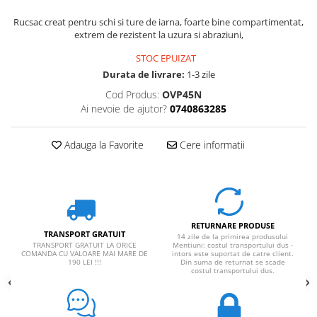
Rucsaci impermeabili
Rucsac creat pentru schi si ture de iarna, foarte bine compartimentat,
extrem de rezistent la uzura si abraziuni,
Borsete si Portofele
Accesorii
STOC EPUIZAT
Durata de livrare:
1-3 zile
CORTURI
Cod Produs:
OVP45N
Corturi 2 persoane
Ai nevoie de ajutor?
0740863285
Corturi 3 persoane
Corturi 4 persoane
Adauga la Favorite
Cere informatii
Corturi de familie
SALTELE
LANTERNE
IMBRACAMINTE
RETURNARE PRODUSE
TRANSPORT GRATUIT
14 zile de la primirea produsului
Femei
TRANSPORT GRATUIT LA ORICE
Mentiuni: costul transportului dus -
COMANDA CU VALOARE MAI MARE DE
intors este suportat de catre client.
Pantaloni
190 LEI !!!
Din suma de returnat se scade
costul transportului dus.
Caciuli
Jachete