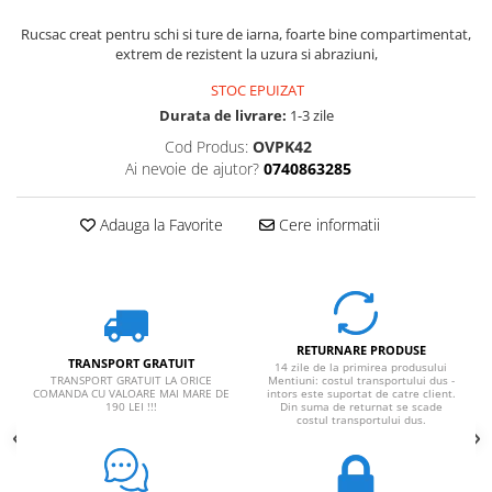
Rucsac creat pentru schi si ture de iarna, foarte bine compartimentat,
extrem de rezistent la uzura si abraziuni,
STOC EPUIZAT
Durata de livrare:
1-3 zile
Cod Produs:
OVPK42
Ai nevoie de ajutor?
0740863285
Adauga la Favorite
Cere informatii
RETURNARE PRODUSE
TRANSPORT GRATUIT
14 zile de la primirea produsului
TRANSPORT GRATUIT LA ORICE
Mentiuni: costul transportului dus -
COMANDA CU VALOARE MAI MARE DE
intors este suportat de catre client.
190 LEI !!!
Din suma de returnat se scade
costul transportului dus.