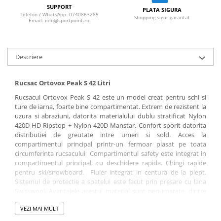
SUPPORT
PLATA SIGURA
Telefon / WhatsApp: 0740863285
Shopping sigur garantat
Email: info@sportpoint.ro
Descriere
Rucsac Ortovox Peak S 42 Litri
Rucsacul Ortovox Peak S 42 este un model creat pentru schi si
ture de iarna, foarte bine compartimentat. Extrem de rezistent la
uzura si abraziuni, datorita materialului dublu stratificat Nylon
420D HD Ripstop + Nylon 420D Manstar. Confort sporit datorita
distributiei de greutate intre umeri si sold. Acces la
compartimentul principal printr-un fermoar plasat pe toata
circumferinta rucsacului Compartimentul safety este integrat in
compartimentul principal, cu deschidere rapida. Chingi rapide
pentru ski/snowboard. Fluier integrat in centura de la piept.
Sistemul de protectie a spatelui este facut prin presare cu lana
Swisswool. Avantajele acestui material sunt nenumarate, dintre
care mentionam: Management al transpiratiei excelent, material
VEZI MAI MULT
foarte confortabil si placut la atingere, nu se simte umezeala, se
usca foarte repede, materialul poate absorbi pana la de 30 de ori