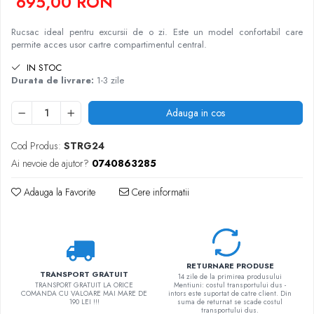
695,00 RON
Rucsac ideal pentru excursii de o zi. Este un model confortabil care
permite acces usor cartre compartimentul central.
IN STOC
Durata de livrare:
1-3 zile
Adauga in cos
Cod Produs:
STRG24
Ai nevoie de ajutor?
0740863285
Adauga la Favorite
Cere informatii
RETURNARE PRODUSE
TRANSPORT GRATUIT
14 zile de la primirea produsului
TRANSPORT GRATUIT LA ORICE
Mentiuni: costul transportului dus -
COMANDA CU VALOARE MAI MARE DE
intors este suportat de catre client. Din
190 LEI !!!
suma de returnat se scade costul
transportului dus.