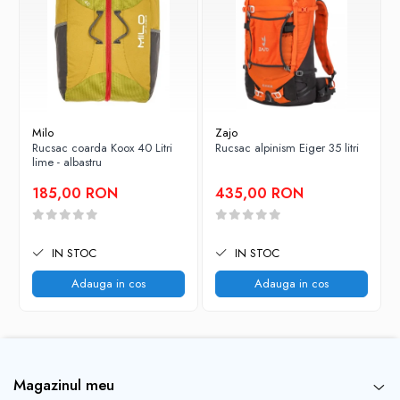
Milo
Zajo
Rucsac coarda Koox 40 Litri
Rucsac alpinism Eiger 35 litri
lime - albastru
185,00 RON
435,00 RON
IN STOC
IN STOC
Adauga in cos
Adauga in cos
Magazinul meu