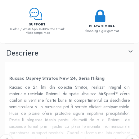
SUPPORT
PLATA SIGURA
Telefon / WhatsApp: 0740863285 Email:
Shopping sigur garantat
info@sportpoint.ro
Descriere
Rucsac Osprey Stratos New 24, Seria Hiking
Rucsac de 24 litri din colectia Stratos, realizat integral din
materiale reciclate. Sistemul de spate ultrausor AirSpeed™ ofera
confort si ventilatie foarte buna. In compartimentul cu deschidere
semicirculara si in buzunare pot fi sortate eficient echipamentele.
Husa de ploaie ofera protectie sigura impotriva precipitatiilor.
Poate fi alegerea ideala pentru drumetii de o zi.
Sistemul de
suspensie turnat prin injectie cu plasa tensionata tridimensionala
garanteaza un suport respirabil. Cadrul cu forma mai lata combinat