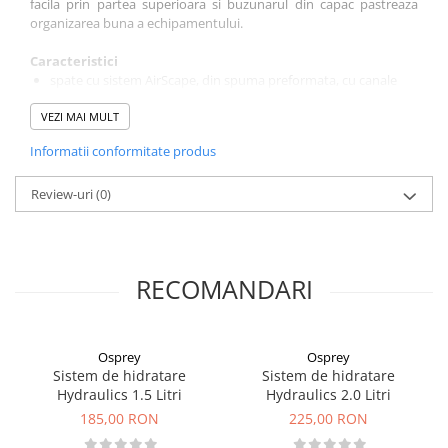
facila prin partea superio
ara si buzunarul din capac pastreaza
organizarea buna a echipamentului.
Caracteristici
spate cu sistem AirScape, din spuma preformata, cu canale
pentru ventilatie
VEZI MAI MULT
buzunar mic, cu fermoar, in partea superioara, cu acces usor
din exterior, care contine un clip pentru chei
Informatii conformitate produs
buzunare pe chinga de la brau
buzunar si iesire pentru sistemul de hidratare
Review-uri
buzunar frontal elastic
(0)
spate reglabil
sistem pentru fixat un piolet
sistem pentru transport coarda
greutate: 1.04 (M/L) kg
RECOMANDARI
dimensiuni
(lungime x latime x inaltime):
(mm) 670 (l) x 290 (w)
x 260 (d)
capacitate maxima de incarcare: 18kg
varianta feminina: Tempest
Osprey
Osprey
Sistem de hidratare
Sistem de hidratare
Hydraulics 1.5 Litri
Hydraulics 2.0 Litri
185,00 RON
225,00 RON