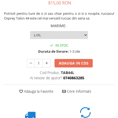
815,00 RON
Potrivit pentru ture de o zi sau chiar pentru o zi si o no
apte,
rucsacul
Osprey Talon 44
este cel mai versatil rucsac din seria sa.
MARIME
:
IN STOC
Durata de livrare:
1-3 zile
ADAUGA IN COS
Cod Produs:
TAB44L
Ai nevoie de ajutor?
0740863285
Adauga la Favorite
Cere informatii