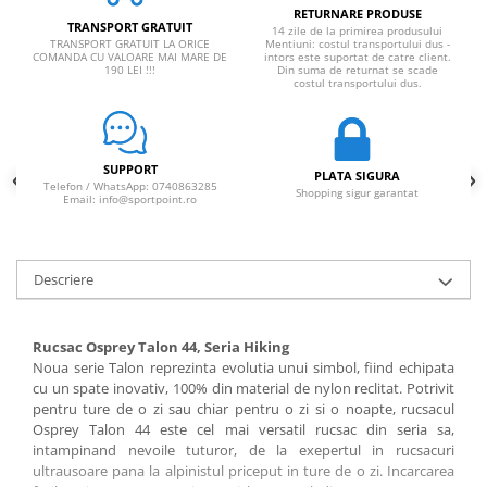
RETURNARE PRODUSE
TRANSPORT GRATUIT
14 zile de la primirea produsului
TRANSPORT GRATUIT LA ORICE
Mentiuni: costul transportului dus -
COMANDA CU VALOARE MAI MARE DE
intors este suportat de catre client.
190 LEI !!!
Din suma de returnat se scade
costul transportului dus.
SUPPORT
PLATA SIGURA
Telefon / WhatsApp: 0740863285
Shopping sigur garantat
Email: info@sportpoint.ro
Descriere
Rucsac Osprey Talon 44, Seria Hiking
Noua serie Talon reprezinta evolutia unui simbol, fiind echipata
cu un spate inovativ, 100% din material de nylon reclitat. Potrivit
pentru ture de o zi sau chiar pentru o zi si o no
apte,
rucsacul
Osprey Talon 44
este cel mai versatil rucsac din seria sa,
intampinand nevoile tuturor, de la exepertul in rucsacuri
ultrausoare pana la alpinistul priceput in ture de o zi. Incarcarea