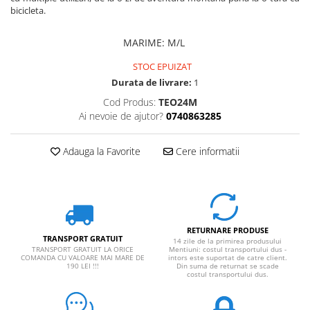
bicicleta.
MARIME
:
M/L
STOC EPUIZAT
Durata de livrare:
1
Cod Produs:
TEO24M
Ai nevoie de ajutor?
0740863285
Adauga la Favorite
Cere informatii
RETURNARE PRODUSE
TRANSPORT GRATUIT
14 zile de la primirea produsului
TRANSPORT GRATUIT LA ORICE
Mentiuni: costul transportului dus -
COMANDA CU VALOARE MAI MARE DE
intors este suportat de catre client.
190 LEI !!!
Din suma de returnat se scade
costul transportului dus.