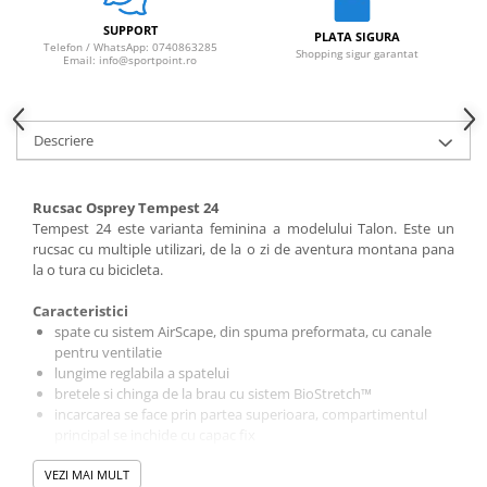
SUPPORT
PLATA SIGURA
Telefon / WhatsApp: 0740863285
Shopping sigur garantat
Email: info@sportpoint.ro
Descriere
Rucsac Osprey Tempest 24
Tempest 24 este varianta feminina a modelului Talon. Este un
rucsac cu multiple utilizari, de la o zi de aventura montana pana
la o tura cu bicicleta.
Caracteristici
spate cu sistem AirScape, din spuma preformata, cu canale
pentru ventilatie
lungime reglabila a spatelui
bretele si chinga de la brau cu sistem BioStretch™
incarcarea se face prin partea superioara, compartimentul
principal se inchide cu capac fix
chinga de la piept cu fluier pentru urgenta
VEZI MAI MULT
clip pentru chei in interiorul rucsacului