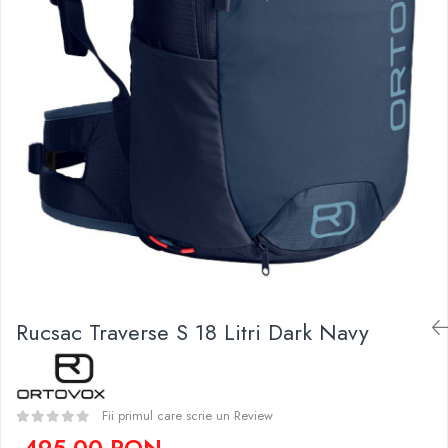
Caciuli
Slackline
Jachete
Accesorii
Sosete
Copii
Bandane
Espadrile
Imbracaminte de corp
Casti
Copii
Lopeti de zapada / avalansa
Jachete copii
Caciuli
Pantaloni copii
Sosete
Imbracaminte de corp
Rucsac Traverse S 18 Litri Dark Navy
Fii primul care scrie un Review