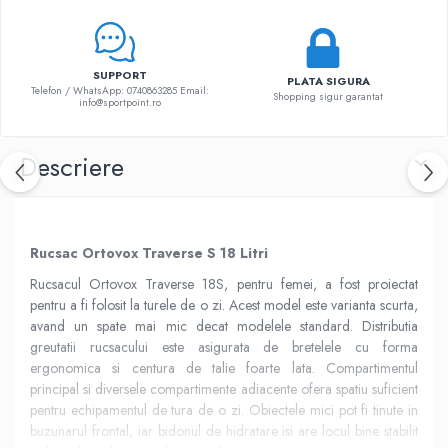
SUPPORT
PLATA SIGURA
Telefon / WhatsApp: 0740863285 Email:
Shopping sigur garantat
info@sportpoint.ro
Descriere
Rucsac Ortovox Traverse S 18 Litri
Rucsacul Ortovox Traverse 18S, pentru femei, a fost proiectat
pentru a fi folosit la turele de o zi. Acest model este varianta scurta,
avand un spate mai mic decat modelele standard. Distributia
greutatii rucsacului este asigurata de bretelele cu forma
ergonomica si centura de talie foarte lata. Compartimentul
principal si diversele compartimente adiacente ofera spatiu suficient
pentru echipamentul de tura de o zi. Obiectele mici pot fi tinute in
buzunarul frontal, iar bidonul de hidratare isi are locul bine stabilit