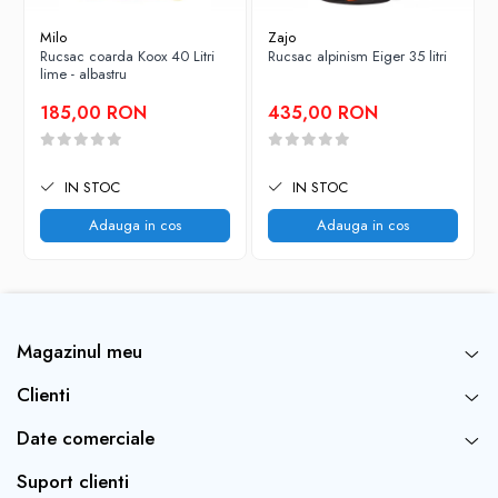
Milo
Zajo
Rucsac coarda Koox 40 Litri
Rucsac alpinism Eiger 35 litri
lime - albastru
185,00 RON
435,00 RON
IN STOC
IN STOC
Adauga in cos
Adauga in cos
Magazinul meu
Clienti
Date comerciale
Suport clienti