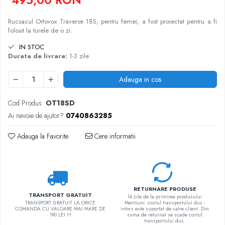
495,00 RON
Rucsacul Ortovox Traverse 18S, pentru femei, a fost proiectat pentru a fi
folosit la turele de o zi.
IN STOC
Durata de livrare:
1-3 zile
Adauga in cos
Cod Produs:
OT18SD
Ai nevoie de ajutor?
0740863285
Adauga la Favorite
Cere informatii
RETURNARE PRODUSE
TRANSPORT GRATUIT
14 zile de la primirea produsului
TRANSPORT GRATUIT LA ORICE
Mentiuni: costul transportului dus -
COMANDA CU VALOARE MAI MARE DE
intors este suportat de catre client. Din
190 LEI !!!
suma de returnat se scade costul
transportului dus.