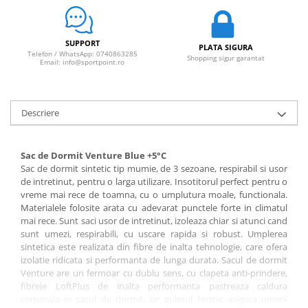
Sosete
Bandane
Imbracaminte de corp
SUPPORT
PLATA SIGURA
Bandane
Telefon / WhatsApp: 0740863285
Shopping sigur garantat
Email: info@sportpoint.ro
Manusi
Accesorii
Descriere
Produse de Intretinere
Barbati
Sac de Dormit Venture Blue +5°C
Pantaloni
Sac de dormit sintetic tip mumie, de 3 sezoane, respirabil si usor
Caciuli
de intre
t
inut, pentru o larga utilizare. Insotitorul perfect pentru o
vreme mai rece de toamna, cu o umplutura moale, functionala.
Jachete
Materialele folosite arata cu adevarat punctele forte in climatul
Sosete
mai rece. Sunt saci usor de intretinut, izoleaza chiar si atunci cand
Bandane
sunt umezi, respirabili, cu uscare rapida si robust. Umplerea
sintetica este realizata din fibre de inalta tehnologie, care ofera
Imbracaminte de corp
izolatie ridicata si performanta de lunga durata. Sacul de dormit
Copii
Venture are un fermoar cu dublu sens, cu clapeta anti-prindere,
fibrele LoftPlus de inalta performanta pastreaza caldura
Jachete copii
corporala in sacul de dormit, iar gulerul termic asigura umerii
Caciuli