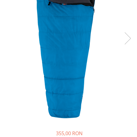
Rucsaci
Slackline
Accesorii
Copii
Espadrile
Casti
Lopeti de zapada / avalansa
VIA FERRATA
RACHETE DE ZAPADA
BETE TREKKING
SACI DE DORMIT
RUCSACI
Rucsaci pana la 30 litri
Rucsaci intre 31 - 50 litri
355,00 RON
Rucsaci intre 51 - 70 litri