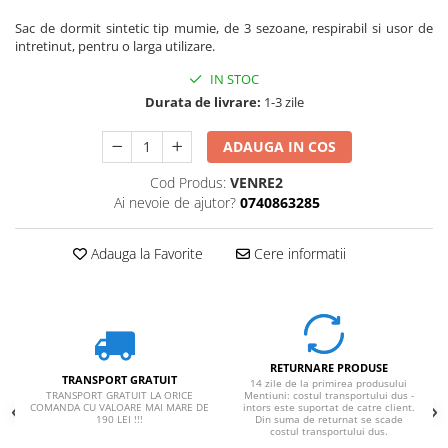
Rucsaci impermeabili
Sac de dormit sintetic tip mumie, de 3 sezoane, respirabil si usor de
intre
t
inut, pentru o larga utilizare.
Borsete si Portofele
IN STOC
Accesorii
Durata de livrare:
1-3 zile
CORTURI
Corturi 2 persoane
ADAUGA IN COS
Corturi 3 persoane
Cod Produs:
VENRE2
Corturi 4 persoane
Ai nevoie de ajutor?
0740863285
Corturi de familie
Adauga la Favorite
Cere informatii
SALTELE
LANTERNE
IMBRACAMINTE
Femei
RETURNARE PRODUSE
Pantaloni
TRANSPORT GRATUIT
14 zile de la primirea produsului
Caciuli
TRANSPORT GRATUIT LA ORICE
Mentiuni: costul transportului dus -
COMANDA CU VALOARE MAI MARE DE
intors este suportat de catre client.
190 LEI !!!
Din suma de returnat se scade
Jachete
costul transportului dus.