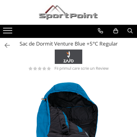
Toate Produsele
ALPINISM
Coltari
Sac de Dormit Venture Blue +5°C Regular
Pioleti
Bucle
Fii primul care scrie un Review
Hamuri
Scripeti
Asigurari
Carabiniere
Nuci si Frienduri
Corzi si Cordeline
Suruburi de gheata
Magneziu