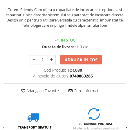
Totem Friendy Cam ofera o capacitate de incarcare exceptionala si
capacitati unice datorita sistemului sau patentat de incarcare directa.
Design unic pentru o utilizare versatila cu caracteristici imbunatatite.
Tehnologie care impinge limitele alpinismului liber.
IN STOC
Durata de livrare:
1-3 zile
ADAUGA IN COS
Cod Produs:
TOC080
Ai nevoie de ajutor?
0740863285
Adauga la Favorite
Cere informatii
RETURNARE PRODUSE
TRANSPORT GRATUIT
14 zile de la primirea produsului