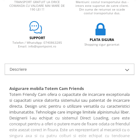
TRANSPORT GRATUIT LA ORICE
Mentiuni: costul transportului dus -
COMANDA CU VALOARE MAI MARE DE
intors este suportat de catre client.
190 LEI !!!
Din suma de returnat se scade
costul transportului dus.
SUPPORT
PLATA SIGURA
Telefon / WhatsApp: 0740863285
Shopping sigur garantat
Email: info@sportpoint.ro
Descriere
Asigurare mobila Totem Cam Friends
Totem Friendy Cam ofera o capacitate de incarcare exceptionala
si capacitati unice datorita sistemului sau patentat de incarcare
directa. Design unic pentru o utilizare versatila cu caracteristici
imbunatatite. Tehnologie care impinge limitele alpinismului liber.
Designerii l-au echipat cu sistemul Direct Loading, care este
conceput pentru a oferi o putere mare de fixare odata ce friendul
este asezat corect in fisura. Este un reprezentant al mecanicii cu o
singura axa si cu patru colturi si este echipat cu tendoane