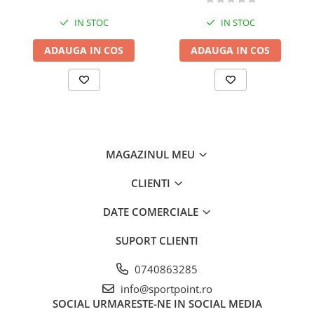
Marimea:
0.80
IN STOC
IN STOC
Greutate:
83 gr.
Rezistenta:
9 kN
ADAUGA IN COS
ADAUGA IN COS
Raza utila:
17.0 - 27.7 mm.
MAGAZINUL MEU
CLIENTI
DATE COMERCIALE
SUPORT CLIENTI
0740863285
info@sportpoint.ro
SOCIAL
URMARESTE-NE IN SOCIAL MEDIA