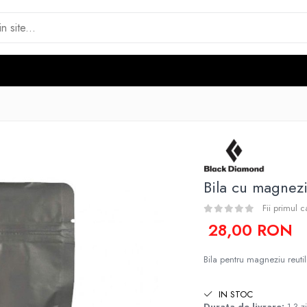
Bila cu magnez
Fii primul 
28,00 RON
Bila pentru magneziu reutil
IN STOC
Durata de livrare:
1-3 zi