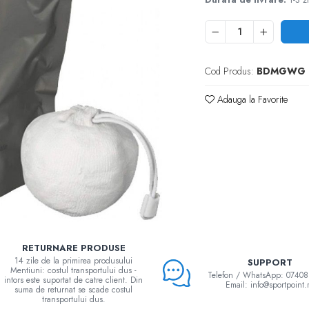
Cod Produs:
BDMGWG
Adauga la Favorite
RETURNARE PRODUSE
14 zile de la primirea produsului
SUPPORT
Mentiuni: costul transportului dus -
Telefon / WhatsApp: 0740
intors este suportat de catre client. Din
Email: info@sportpoint.
suma de returnat se scade costul
transportului dus.