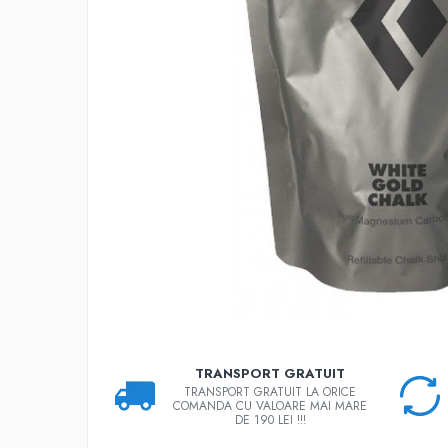
Rucsaci
Slackline
Accesorii
Copii
Espadrile
Casti
Lopeti de zapada / avalansa
VIA FERRATA
RACHETE DE ZAPADA
BETE TREKKING
SACI DE DORMIT
RUCSACI
TRANSPORT GRATUIT
Rucsaci pana la 30 litri
TRANSPORT GRATUIT LA ORICE
Rucsaci intre 31 - 50 litri
COMANDA CU VALOARE MAI MARE
DE 190 LEI !!!
Rucsaci intre 51 - 70 litri