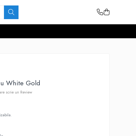
iu White Gold
care scrie un Review
izabila.
le