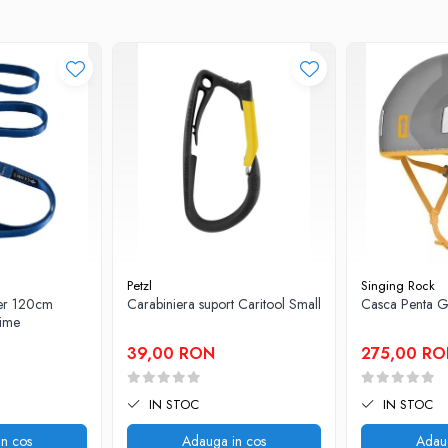
Petzl
Singing Rock
er 120cm
Carabiniera suport Caritool Small
Casca Penta G
time
39,00 RON
275,00 R
IN STOC
IN STOC
n cos
Adauga in cos
Adau