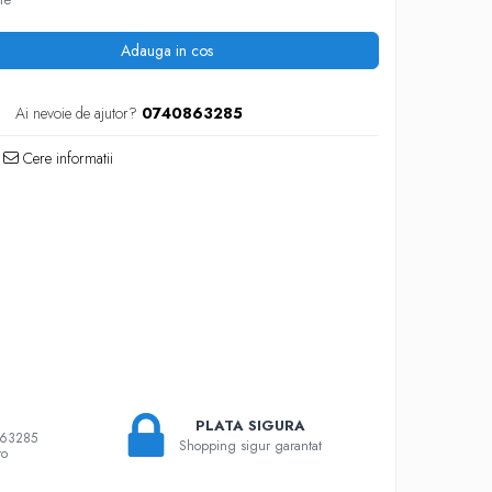
Adauga in cos
Ai nevoie de ajutor?
0740863285
Cere informatii
PLATA SIGURA
863285
Shopping sigur garantat
ro