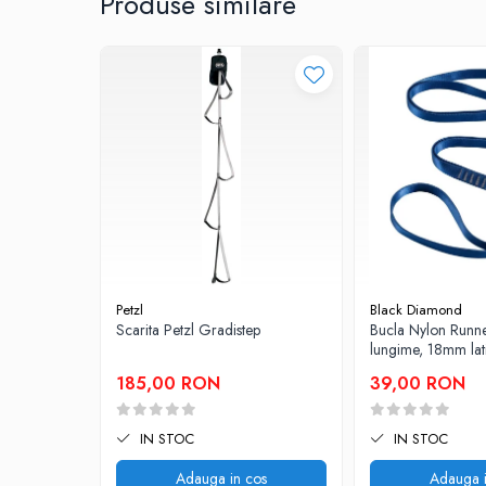
Produse similare
Sosete
Bandane
Imbracaminte de corp
Bandane
Manusi
Accesorii
Produse de Intretinere
Barbati
Pantaloni
Caciuli
Petzl
Black Diamond
Jachete
Scarita Petzl Gradistep
Bucla Nylon Runn
Sosete
lungime, 18mm la
Bandane
185,00 RON
39,00 RON
Imbracaminte de corp
Copii
IN STOC
IN STOC
Jachete copii
Adauga in cos
Adauga i
Caciuli