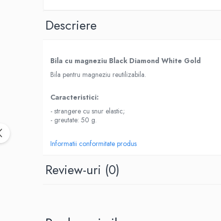
Rucsaci impermeabili
Descriere
Borsete si Portofele
Accesorii
CORTURI
Bila cu magneziu
Black Diamond
White Gold
Corturi 2 persoane
Bila pentru magneziu reutilizabila.
Corturi 3 persoane
Caracteristici:
Corturi 4 persoane
- strangere cu snur elastic;
Corturi de familie
- greutate: 50 g.
SALTELE
LANTERNE
Informatii conformitate produs
IMBRACAMINTE
Review-uri
(0)
Femei
Pantaloni
Caciuli
Jachete