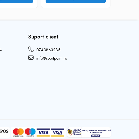
Suport clienti
L
0740863285
info@sportpoint.ro