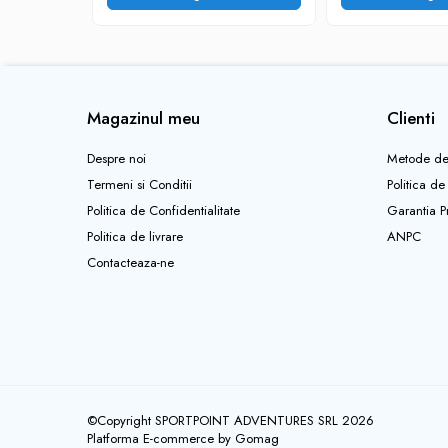
Pantaloni copii
Sosete
Imbracaminte de corp
INCALTAMINTE
Magazinul meu
Clienti
Ghete
Despre noi
Metode de
Produse de Intretinere
Termeni si Conditii
Politica de
Pantofi
Politica de Confidentialitate
Garantia P
PARAZAPEZI
Politica de livrare
ANPC
MANUSI
Contacteaza-ne
COPII
OFERTE SPECIALE
SPRAY ANTI URS
CAMPING
Arzatoare si Butelii
Vase si Tacamuri
©Copyright SPORTPOINT ADVENTURES SRL 2026
Platforma E-commerce by Gomag