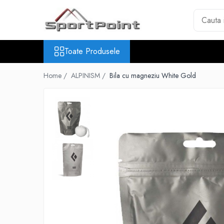
Toate Produsele
Toate Produsele
ALPINISM
Coltari
Home /
ALPINISM /
Bila cu magneziu White Gold
Pioleti
Bucle
Hamuri
Scripeti
Asigurari
Carabiniere
Nuci si Frienduri
Corzi si Cordeline
Suruburi de gheata
Magneziu