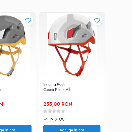
Singing Rock
Petzl
ri
Casca Penta Alb
Casca Bore
ON
255,00 RON
295,00
IN STOC
IN STO
ga in cos
Adauga in cos
V