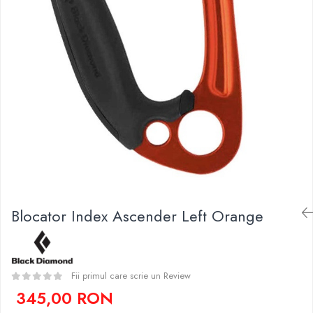
Caciuli
Slackline
Jachete
Accesorii
Sosete
Copii
Bandane
Espadrile
Imbracaminte de corp
Casti
Copii
Lopeti de zapada / avalansa
Jachete copii
Caciuli
Pantaloni copii
Sosete
Imbracaminte de corp
Blocator Index Ascender Left Orange
Fii primul care scrie un Review
345,00 RON