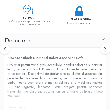
SUPPORT
PLATA SIGURA
Telefon / WhatsApp: 0740863285 Email:
Shopping sigur garantat
info@sportpoint.ro
Descriere
Blocator Black Diamond Index Ascender Left
Proiectat pentru zone greu accesilbile, conditii salbatice si activitati
lungi, blocatorul Black Diamond Index Ascender este perfect in
orice conditii. Dispozitivul de declansare cu clichet al ascensorului
permite functionarea fara probleme, iar manerul sau turnat si
cadrul foarte usor ofera o manevrabilitate si o mobilitate rapida.
Cu dinti agresivi, blocatorul este pregatit pentru prinderea
franghiilor inghetate sau ude, iar un punct mare de fixare il face
mai fiabil.
Caracteristici: