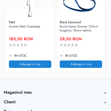
Petzl
Black Diamond
Scarita Petzl Gradistep
Bucla Nylon Runner 120cm
lungime, 18mm latime
185,00 RON
39,00 RON
IN STOC
IN STOC
Adauga in cos
Adauga in cos
Magazinul meu
Clienti