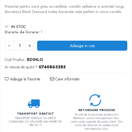
Proiectat pentru zone greu accesilbile, conditii salbatice si activitati lungi,
blocatorul Black Diamond Index Ascender este perfect in orice conditii.
IN STOC
Durata de livrare:
1
Adauga in cos
Cod Produs:
BDINLO
Ai nevoie de ajutor?
0740863285
Adauga la Favorite
Cere informatii
RETURNARE PRODUSE
TRANSPORT GRATUIT
14 zile de la primirea produsului
TRANSPORT GRATUIT LA ORICE
Mentiuni: costul transportului dus -
COMANDA CU VALOARE MAI MARE DE
intors este suportat de catre client. Din
190 LEI !!!
suma de returnat se scade costul
transportului dus.