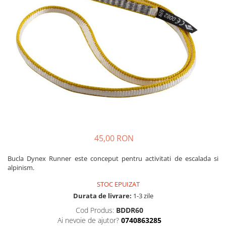
Caciuli
Slackline
Jachete
Accesorii
Sosete
Copii
Bandane
Espadrile
Imbracaminte de corp
Casti
Copii
Lopeti de zapada / avalansa
Jachete copii
Caciuli
Pantaloni copii
Sosete
45,00 RON
Imbracaminte de corp
Bucla Dynex Runner este conceput pentru activitati de escalada si
alpinism.
STOC EPUIZAT
Durata de livrare:
1-3 zile
Cod Produs:
BDDR60
Ai nevoie de ajutor?
0740863285