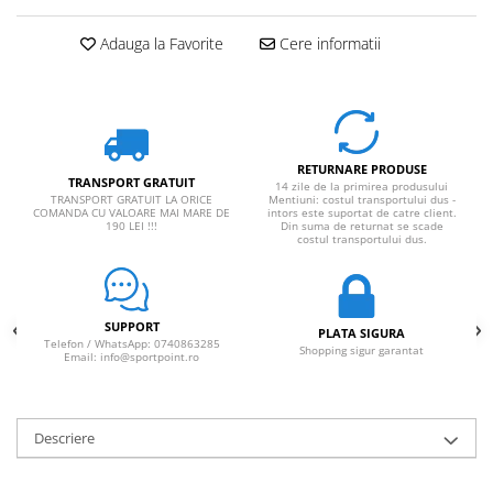
Adauga la Favorite
Cere informatii
RETURNARE PRODUSE
TRANSPORT GRATUIT
14 zile de la primirea produsului
TRANSPORT GRATUIT LA ORICE
Mentiuni: costul transportului dus -
COMANDA CU VALOARE MAI MARE DE
intors este suportat de catre client.
190 LEI !!!
Din suma de returnat se scade
costul transportului dus.
SUPPORT
PLATA SIGURA
Telefon / WhatsApp: 0740863285
Shopping sigur garantat
Email: info@sportpoint.ro
Descriere