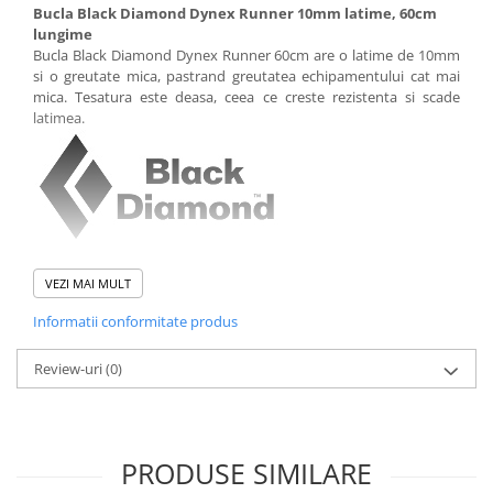
Bucla Black Diamond Dynex Runner 10mm latime, 60cm
lungime
Bucla Black Diamond Dynex Runner 60cm are o latime de 10mm
si o greutate mica, pastrand greutatea echipamentului cat mai
mica. Tesatura este deasa, ceea ce creste rezistenta si scade
latimea.
Caracteristici:
VEZI MAI MULT
buclele Dynex sunt rezistente la abraziune si usoare
Informatii conformitate produs
culoare: galbena
greutate: 19g
Review-uri
(0)
PRODUSE SIMILARE