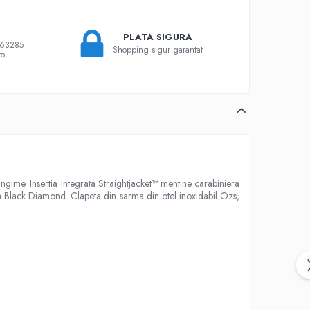
PLATA SIGURA
863285
Shopping sigur garantat
ro
me. Insertia integrata Straightjacket™ mentine carabiniera
ia Black Diamond. Clapeta din sarma din otel inoxidabil Ozs,