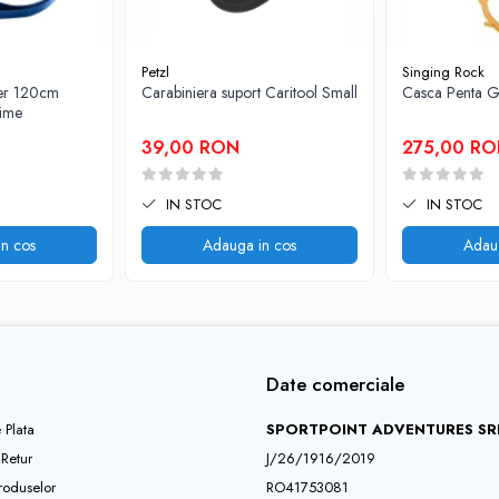
Petzl
Singing Rock
er 120cm
Carabiniera suport Caritool Small
Casca Penta G
time
39,00 RON
275,00 R
IN STOC
IN STOC
n cos
Adauga in cos
Adau
Date comerciale
 Plata
SPORTPOINT ADVENTURES SR
 Retur
J/26/1916/2019
roduselor
RO41753081