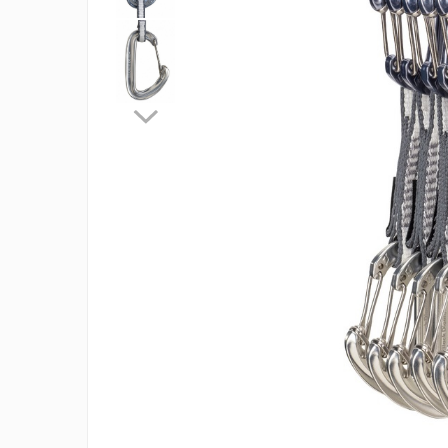
Rucsaci
Slackline
Accesorii
Copii
Espadrile
Casti
Lopeti de zapada / avalansa
VIA FERRATA
RACHETE DE ZAPADA
BETE TREKKING
SACI DE DORMIT
RUCSACI
Rucsaci pana la 30 litri
Rucsaci intre 31 - 50 litri
Rucsaci intre 51 - 70 litri