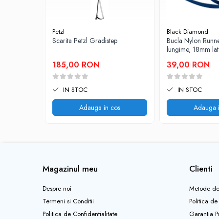
Pantaloni copii
Sosete
Petzl
Black Diamond
Imbracaminte de corp
Scarita Petzl Gradistep
Bucla Nylon Runn
lungime, 18mm la
INCALTAMINTE
Ghete
185,00 RON
39,00 RON
Produse de Intretinere
IN STOC
IN STOC
Pantofi
Adauga in cos
Adauga i
PARAZAPEZI
MANUSI
COPII
OFERTE SPECIALE
OCHELARI SPORT
Magazinul meu
Clienti
SPRAY ANTI URS
CAMPING
Despre noi
Metode de
Arzatoare si Butelii
Termeni si Conditii
Politica de
Briceaguri si Cutite
Politica de Confidentialitate
Garantia P