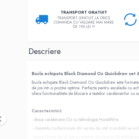
Rucsaci impermeabili
TRANSPORT GRATUIT
Borsete si Portofele
TRANSPORT GRATUIT LA ORICE
COMANDA CU VALOARE MAI MARE
Accesorii
DE 190 LEI !!!
CORTURI
Corturi 2 persoane
Descriere
Corturi 3 persoane
Corturi 4 persoane
Corturi de familie
Bucla echipata Black Diamond Oz Quickdraw set 6
SALTELE
Bucla echipata Black Diamond Oz Quickdraw este formata di
de jos intr-o pozitie optima. Perfecta pentru escalade cu e
LANTERNE
ofera functionalitate de blocare a tastelor carabinerilor cu 
IMBRACAMINTE
Femei
Caracteristici:
Pantaloni
- doua carabiniere Oz cu tehnologie HoodWire
Caciuli
- clapetele confectionate din sarma de otel inoxidabil se inch
Jachete
- bucla Dynex de 12 cm cu insertie de cauciuc Straightjack