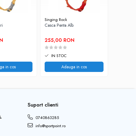
Singing Rock
Petzl
ri
Casca Penta Alb
Casca Bore
ON
255,00 RON
295,00
IN STOC
IN STO
ga in cos
Adauga in cos
V
Suport clienti
L
0740863285
info@sportpoint.ro