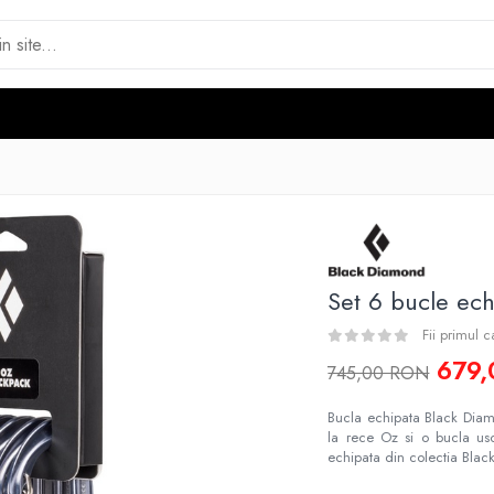
Set 6 bucle ec
Fii primul 
679
745,00 RON
Bucla echipata Black Diam
la rece Oz si o bucla u
echipata din colectia Bla