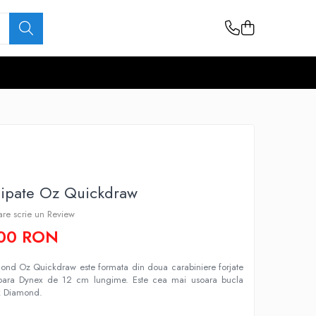
hipate Oz Quickdraw
care scrie un Review
,00 RON
ond Oz Quickdraw este formata din doua carabiniere forjate
soara Dynex de 12 cm lungime. Este cea mai usoara bucla
ck Diamond.