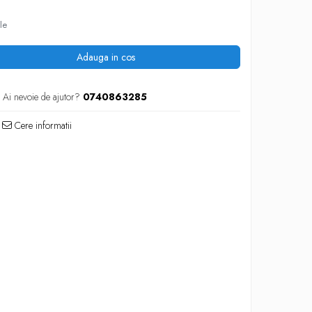
le
Adauga in cos
Ai nevoie de ajutor?
0740863285
Cere informatii