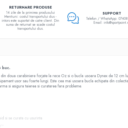
RETURNARE PRODUSE
14 zile de la primirea produsului
SUPPORT
Mentiuni: costul transportului dus -
Telefon / WhatsApp: 0740
intors este suportat de catre client. Din
Email: info@sportpoint.
suma de returnat se scade costul
transportului dus.
 buc.
n doua carabiniere forjate la rece Oz si o bucla usoara Dynex de 12 cm lungi
chipament usor sau foarte lungi. Este cea mai usoara bucla echipata din colect
sarma si asigura taierea si curatarea fara probleme.
id si se curata cu usurinta
et™