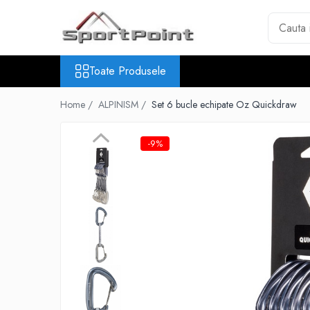
Toate Produsele
Toate Produsele
ALPINISM
Coltari
Home /
ALPINISM /
Set 6 bucle echipate Oz Quickdraw
Pioleti
Bucle
-9%
Hamuri
Scripeti
Asigurari
Carabiniere
Nuci si Frienduri
Corzi si Cordeline
Suruburi de gheata
Magneziu