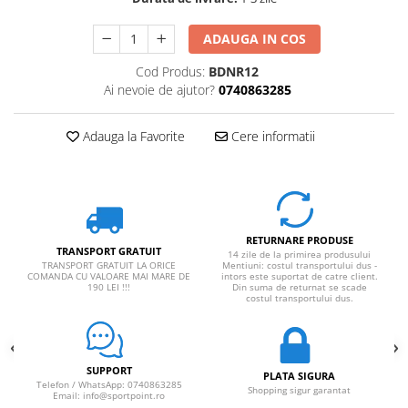
ADAUGA IN COS
Cod Produs:
BDNR12
Ai nevoie de ajutor?
0740863285
Adauga la Favorite
Cere informatii
RETURNARE PRODUSE
TRANSPORT GRATUIT
14 zile de la primirea produsului
TRANSPORT GRATUIT LA ORICE
Mentiuni: costul transportului dus -
COMANDA CU VALOARE MAI MARE DE
intors este suportat de catre client.
190 LEI !!!
Din suma de returnat se scade
costul transportului dus.
SUPPORT
PLATA SIGURA
Telefon / WhatsApp: 0740863285
Shopping sigur garantat
Email: info@sportpoint.ro