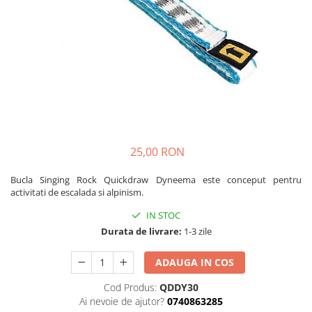
Caciuli
Slackline
Jachete
Accesorii
Sosete
Copii
Bandane
Espadrile
Imbracaminte de corp
Casti
Copii
Lopeti de zapada / avalansa
Jachete copii
Caciuli
25,00 RON
Pantaloni copii
Sosete
Bucla Singing Rock Quickdraw Dyneema este conceput pentru
activitati de escalada si alpinism.
Imbracaminte de corp
IN STOC
Durata de livrare:
1-3 zile
ADAUGA IN COS
Cod Produs:
QDDY30
Ai nevoie de ajutor?
0740863285