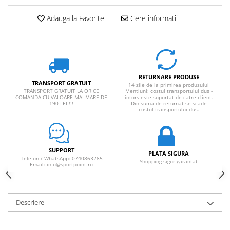
Adauga la Favorite
Cere informatii
RETURNARE PRODUSE
TRANSPORT GRATUIT
14 zile de la primirea produsului
TRANSPORT GRATUIT LA ORICE
Mentiuni: costul transportului dus -
COMANDA CU VALOARE MAI MARE DE
intors este suportat de catre client.
190 LEI !!!
Din suma de returnat se scade
costul transportului dus.
SUPPORT
PLATA SIGURA
Telefon / WhatsApp: 0740863285
Shopping sigur garantat
Email: info@sportpoint.ro
Descriere