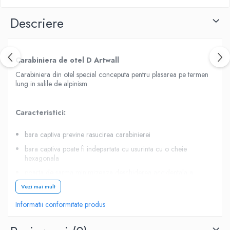
Descriere
Carabiniera de otel D Artwall
Carabiniera din otel special conceputa pentru plasarea pe termen
lung in salile de alpinism.
Caracteristici:
bara captiva previne rasucirea carabinierei
bara captiva poate fi indepartata cu usurinta cu o cheie
hexagonala
poarta de sarma minimizeaza deschiderea accidentala a
portii
Vezi mai mult
poarta indoita cu deschidere mare pentru o taiere usoara a
Informatii conformitate produs
cablului
otelul acoperit cu zinc ofera o durata de viata mai lunga
decat carabinierele din aliaj usor