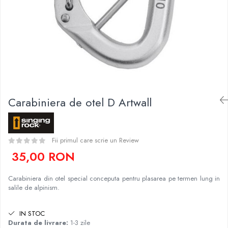
Caciuli
Slackline
Jachete
Accesorii
Sosete
Copii
Bandane
Espadrile
Imbracaminte de corp
Casti
Copii
Lopeti de zapada / avalansa
Jachete copii
Carabiniera de otel D Artwall
Caciuli
Pantaloni copii
Sosete
Fii primul care scrie un Review
Imbracaminte de corp
35,00 RON
Carabiniera din otel special conceputa pentru plasarea pe termen lung in
salile de alpinism.
IN STOC
Durata de livrare:
1-3 zile