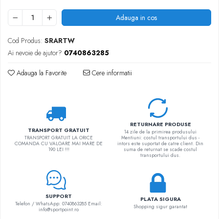
Adauga in cos
Cod Produs:
SRARTW
Ai nevoie de ajutor?
0740863285
Adauga la Favorite
Cere informatii
RETURNARE PRODUSE
TRANSPORT GRATUIT
14 zile de la primirea produsului
TRANSPORT GRATUIT LA ORICE
Mentiuni: costul transportului dus -
COMANDA CU VALOARE MAI MARE DE
intors este suportat de catre client. Din
190 LEI !!!
suma de returnat se scade costul
transportului dus.
SUPPORT
PLATA SIGURA
Telefon / WhatsApp: 0740863285 Email:
Shopping sigur garantat
info@sportpoint.ro