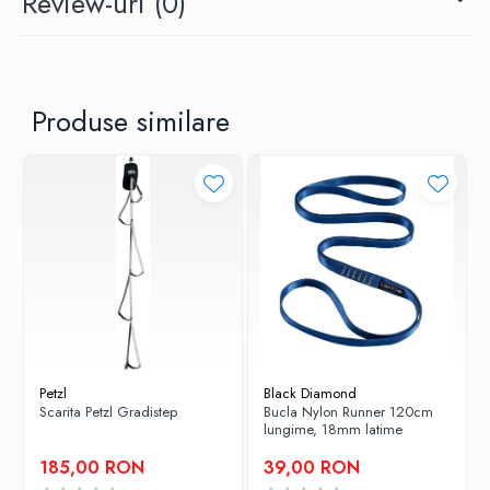
Review-uri
(0)
greutate: 130 gr.
rezistenta axa principala 30 KN
rezistenta axa principala 10 KN
Produse similare
rezistenta cu clapeta deschisa 10 KN
deschidere clapeta: 25 mm.
Petzl
Black Diamond
Scarita Petzl Gradistep
Bucla Nylon Runner 120cm
lungime, 18mm latime
185,00 RON
39,00 RON