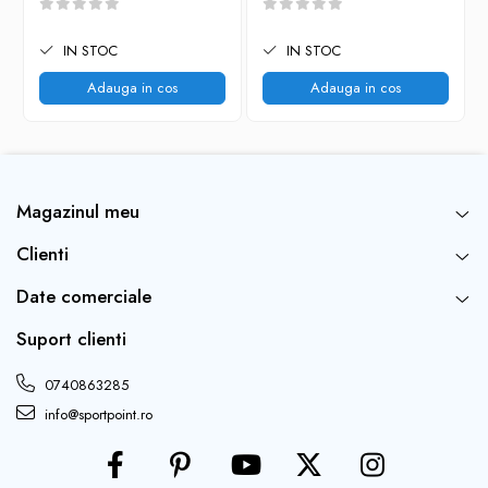
IN STOC
IN STOC
Adauga in cos
Adauga in cos
Magazinul meu
Clienti
Date comerciale
Suport clienti
0740863285
info@sportpoint.ro