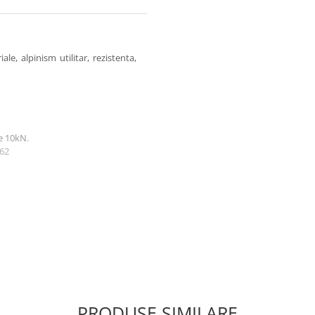
le, alpinism utilitar, rezistenta,
de 10kN.
362
PRODUSE SIMILARE