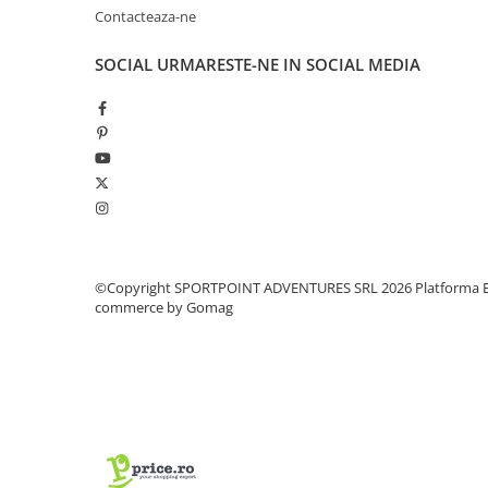
Contacteaza-ne
Pantaloni copii
Sosete
SOCIAL
URMARESTE-NE IN SOCIAL MEDIA
Imbracaminte de corp
INCALTAMINTE
Ghete
Produse de Intretinere
Pantofi
PARAZAPEZI
MANUSI
©Copyright SPORTPOINT ADVENTURES SRL 2026
Platforma E
COPII
commerce by Gomag
OFERTE SPECIALE
SPRAY ANTI URS
CAMPING
Arzatoare si Butelii
Vase si Tacamuri