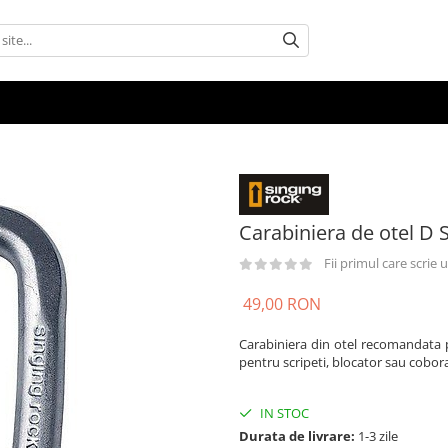
Carabiniera de otel D 
Fii primul care scrie
49,00 RON
Carabiniera din otel recomandata pen
pentru scripeti, blocator sau cobor
IN STOC
Durata de livrare:
1-3 zile