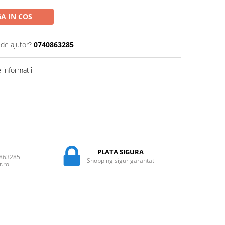
A IN COS
 de ajutor?
0740863285
informatii
PLATA SIGURA
0863285
Shopping sigur garantat
t.ro