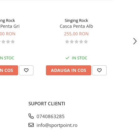
ing Rock
Singing Rock
Penta Gri
Casca Penta Alb
Casca 
,00 RON
255,00 RON
2
IN STOC
IN STOC
N COS
ADAUGA IN COS
VEZI 
SUPORT CLIENTI
0740863285
info@sportpoint.ro