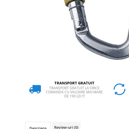
Rucsaci
Slackline
Accesorii
Copii
Espadrile
Casti
Lopeti de zapada / avalansa
VIA FERRATA
RACHETE DE ZAPADA
TRANSPORT GRATUIT
BETE TREKKING
TRANSPORT GRATUIT LA ORICE
COMANDA CU VALOARE MAI MARE
SACI DE DORMIT
DE 190 LEI !!!
RUCSACI
Rucsaci pana la 30 litri
Rucsaci intre 31 - 50 litri
Rucsaci intre 51 - 70 litri
Review-uri
(0)
Descriere