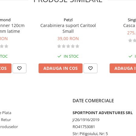
iamond
Petzl
Sing
unner 120cm
Carabiniera suport Caritool
Casca 
mm latime
Small
275
 RON
39,00 RON
STOC
IN STOC
COS
ADAUGA IN COS
ADAUGA I
DATE COMERCIALE
 Plata
SPORTPOINT ADVENTURES SRL
e Retur
J/26/1916/2019
Produselor
RO41753081
Str: Pitigoiului, Nr: 5