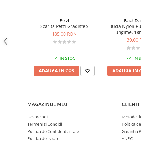
Sosete
Bandane
Imbracaminte de corp
Petzl
Black D
Bandane
Scarita Petzl Gradistep
Bucla Nylon R
lungime, 18
185,00 RON
Manusi
39,00
Accesorii
Produse de Intretinere
IN STOC
IN 
Barbati
ADAUGA IN COS
ADAUGA IN 
Pantaloni
Caciuli
Jachete
Sosete
MAGAZINUL MEU
CLIENTI
Bandane
Imbracaminte de corp
Despre noi
Metode de
Copii
Termeni si Conditii
Politica d
Politica de Confidentialitate
Garantia 
Jachete copii
Politica de livrare
ANPC
Caciuli