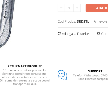
ADAUG
Cod Produs:
SRDSTL
Ai nevoie
Adauga la Favorite
Cere 
RETURNARE PRODUSE
14 zile de la primirea produsului
SUPPORT
Mentiuni: costul transportului dus -
Telefon / WhatsApp: 074
intors este suportat de catre client.
Email: info@sportpoin
Din suma de returnat se scade costul
transportului dus.