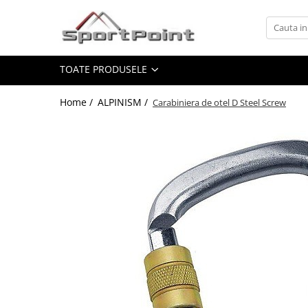
Toate Produsele
TOATE PRODUSELE
ALPINISM
Coltari
Home /
ALPINISM /
Carabiniera de otel D Steel Screw
Pioleti
Bucle
Hamuri
Scripeti
Asigurari
Carabiniere
Nuci si Frienduri
Corzi si Cordeline
Suruburi de gheata
Magneziu