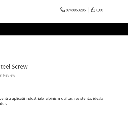
0740863285
0,00
Steel Screw
 un Review
tru aplicatii industriale, alpinism utilitar, rezistenta, ideala
ator.