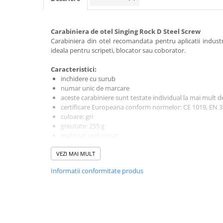
Rucsaci impermeabili
Borsete si Portofele
Carabiniera de otel Singing Rock
D Steel
Screw
Accesorii
Carabiniera din otel recomandata pentru aplicatii industria
ideala pentru scripeti, blocator sau coborator.
CORTURI
Corturi 2 persoane
Caracteristici:
inchidere cu surub
Corturi 3 persoane
numar unic de marcare
aceste carabiniere sunt testate individual la mai mult 
Corturi 4 persoane
certificare Europeana conform normelor: CE 1019, EN 
Corturi de familie
culoare: gri
greutate: 255 g
SALTELE
material: otel zincat
LANTERNE
rezistenta axa mare: 50 kN
VEZI MAI MULT
rezistenta axa mica: 13 kN
IMBRACAMINTE
rezistenta cu clapa deschisa: 20 kN
Femei
Informatii conformitate produs
deschiderea clapei (d): 25 mm
Pantaloni
Caciuli
Jachete