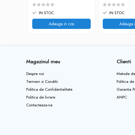
Pantaloni copii
IN STOC
IN STOC
Sosete
Imbracaminte de corp
Adauga in cos
Adauga i
INCALTAMINTE
Ghete
Produse de Intretinere
Pantofi
Magazinul meu
Clienti
PARAZAPEZI
Despre noi
Metode de
MANUSI
Termeni si Conditii
Politica de
COPII
Politica de Confidentialitate
Garantia P
OFERTE SPECIALE
Politica de livrare
ANPC
OCHELARI SPORT
Contacteaza-ne
SPRAY ANTI URS
CAMPING
Arzatoare si Butelii
Briceaguri si Cutite