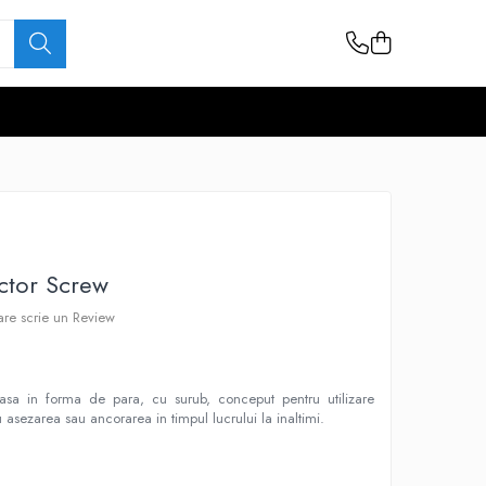
ctor Screw
care scrie un Review
a in forma de para, cu surub, conceput pentru utilizare
u asezarea sau ancorarea in timpul lucrului la inaltimi.