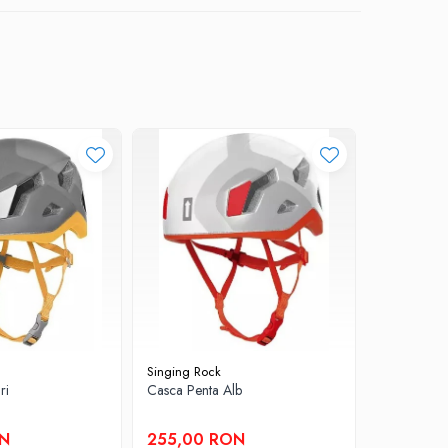
Singing Rock
Petzl
ri
Casca Penta Alb
Casca Bore
ON
255,00 RON
295,00