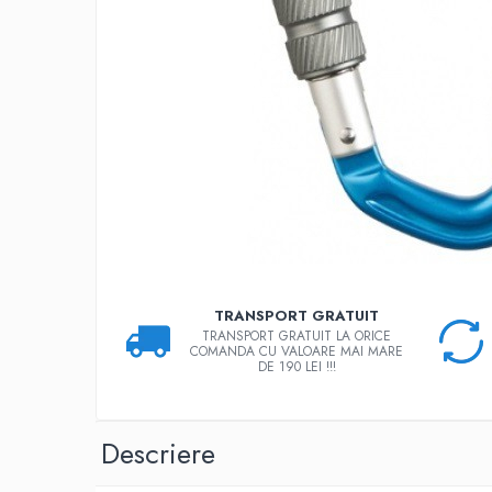
Rucsaci
Slackline
Accesorii
Copii
Espadrile
Casti
Lopeti de zapada / avalansa
VIA FERRATA
RACHETE DE ZAPADA
TRANSPORT GRATUIT
BETE TREKKING
TRANSPORT GRATUIT LA ORICE
COMANDA CU VALOARE MAI MARE
SACI DE DORMIT
DE 190 LEI !!!
RUCSACI
Rucsaci pana la 30 litri
Descriere
Rucsaci intre 31 - 50 litri
Rucsaci intre 51 - 70 litri