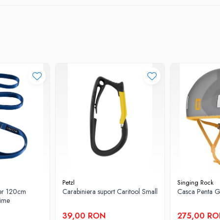
Petzl
Singing Rock
er 120cm
Carabiniera suport Caritool Small
Casca Penta G
time
39,00 RON
275,00 R