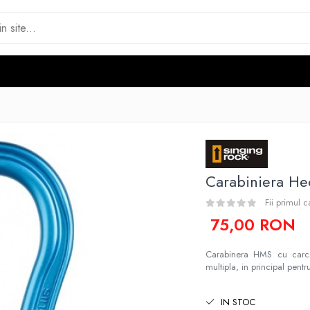
Carabiniera He
Fii primul 
75,00 RON
Carabinera HMS cu carcas
multipla, in principal pentr
IN STOC