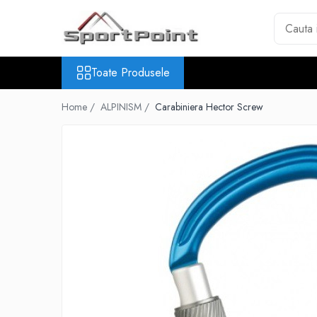
Toate Produsele
Toate Produsele
ALPINISM
Coltari
Home /
ALPINISM /
Carabiniera Hector Screw
Pioleti
Bucle
Hamuri
Scripeti
Asigurari
Carabiniere
Nuci si Frienduri
Corzi si Cordeline
Suruburi de gheata
Magneziu