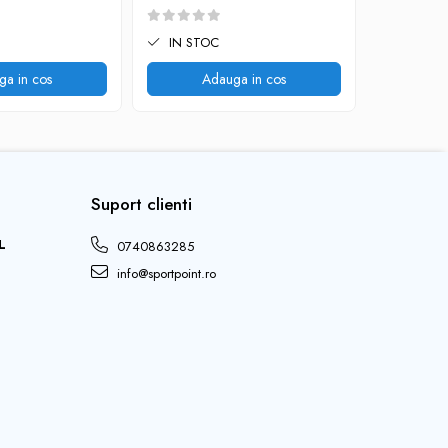
IN STOC
IN STO
ga in cos
Adauga in cos
V
Suport clienti
L
0740863285
info@sportpoint.ro