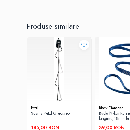
Sosete
Bandane
Imbracaminte de corp
Bandane
Produse similare
Manusi
Accesorii
Produse de Intretinere
Barbati
Pantaloni
Caciuli
Jachete
Sosete
Bandane
Imbracaminte de corp
Petzl
Black Diamond
Copii
Scarita Petzl Gradistep
Bucla Nylon Runn
lungime, 18mm la
Jachete copii
185,00 RON
39,00 RON
Caciuli