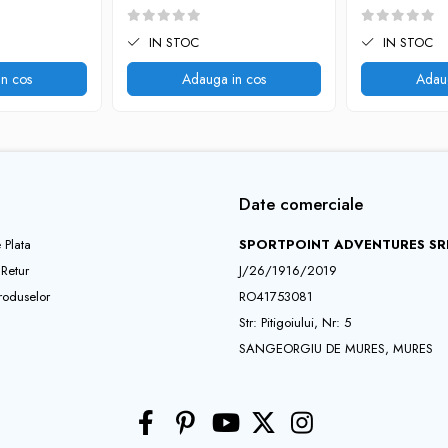
IN STOC
IN STOC
n cos
Adauga in cos
Adau
Date comerciale
 Plata
SPORTPOINT ADVENTURES SR
 Retur
J/26/1916/2019
roduselor
RO41753081
Str: Pitigoiului, Nr: 5
SANGEORGIU DE MURES, MURES