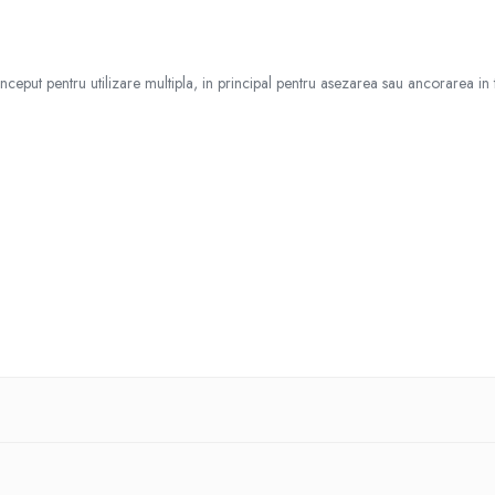
ut pentru utilizare multipla, in principal pentru asezarea sau ancorarea in tim
data/downloads/pdf1/SR_CONNECTORS_16K002204000_0518.pdf