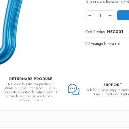
Durata de livrare:
1-3 zi
Cod Produs:
HEC001
Adauga la Favorite
RETURNARE PRODUSE
14 zile de la primirea produsului
SUPPORT
Mentiuni: costul transportului dus -
Telefon / WhatsApp: 0740
intors este suportat de catre client. Din
Email: info@sportpoint.
suma de returnat se scade costul
transportului dus.