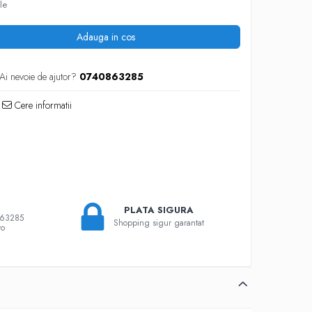
le
Adauga in cos
Ai nevoie de ajutor?
0740863285
Cere informatii
PLATA SIGURA
863285
Shopping sigur garantat
ro