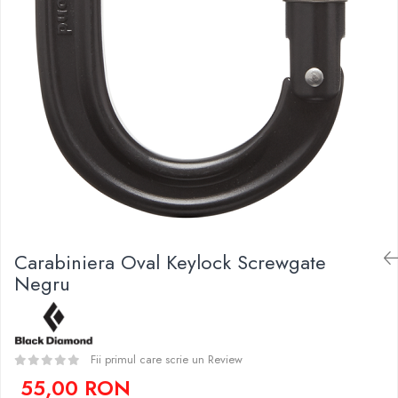
Caciuli
Slackline
Jachete
Accesorii
Sosete
Copii
Bandane
Espadrile
Imbracaminte de corp
Casti
Copii
Lopeti de zapada / avalansa
Jachete copii
Caciuli
Pantaloni copii
Sosete
Imbracaminte de corp
Carabiniera Oval Keylock Screwgate
Negru
Fii primul care scrie un Review
55,00 RON