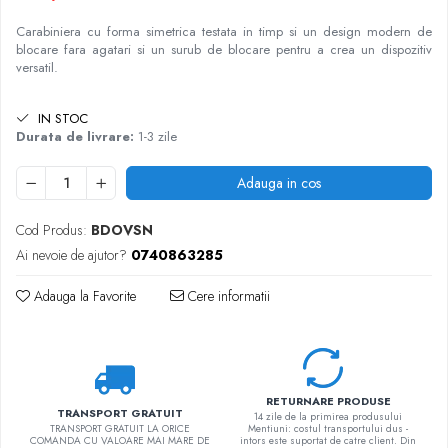
Carabiniera cu forma simetrica testata in timp si un design modern de
blocare fara agatari si un surub de blocare pentru a crea un dispozitiv
versatil.
IN STOC
Durata de livrare:
1-3 zile
Adauga in cos
Cod Produs:
BDOVSN
Ai nevoie de ajutor?
0740863285
Adauga la Favorite
Cere informatii
RETURNARE PRODUSE
TRANSPORT GRATUIT
14 zile de la primirea produsului
TRANSPORT GRATUIT LA ORICE
Mentiuni: costul transportului dus -
COMANDA CU VALOARE MAI MARE DE
intors este suportat de catre client. Din