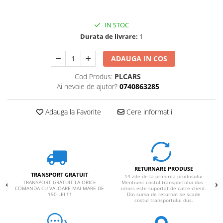
IN STOC
Durata de livrare:
1
ADAUGA IN COS
Cod Produs:
PLCARS
Ai nevoie de ajutor?
0740863285
Adauga la Favorite
Cere informatii
RETURNARE PRODUSE
TRANSPORT GRATUIT
14 zile de la primirea produsului
TRANSPORT GRATUIT LA ORICE
Mentiuni: costul transportului dus -
COMANDA CU VALOARE MAI MARE DE
intors este suportat de catre client.
190 LEI !!!
Din suma de returnat se scade
costul transportului dus.