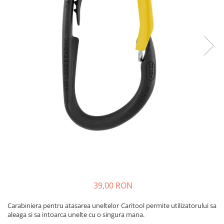
Caciuli
Slackline
Jachete
Accesorii
Sosete
Copii
Bandane
Espadrile
Imbracaminte de corp
Casti
Copii
Lopeti de zapada / avalansa
Jachete copii
Caciuli
Pantaloni copii
Sosete
Imbracaminte de corp
39,00 RON
Carabiniera pentru atasarea uneltelor Caritool permite utilizatorului sa
aleaga si sa intoarca unelte cu o singura mana.